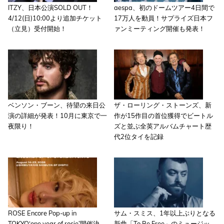
ITZY、日本公演SOLD OUT！
aespa、初のドームツアー4日間で
4/12(日)10:00より追加チケット
17万人を動員！サプライズ日本フ
（立見）受付開始！
ァンミーティング開催も発表！
ベンソン・ブーン、待望の来日公
ザ・ローリング・ストーンズ、新
演の詳細が発表！10月に東京で一
作が15作目の首位獲得でビートル
夜限り！
ズと並ぶ全英アルバムチャート歴
代2位タイを記録
ROSE Encore Pop-up in
サム・スミス、1年以上ぶりとなる
TOKYO‘one year of rosie’開催決
新曲「To Be Free」のミュージッ