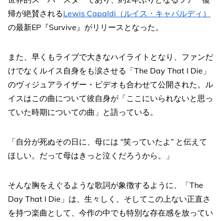
帰が絶賛される
Lewis Capaldi（ルイス・キャパルディ）
の最新EP『Survive』がリリースとなった。
また、早くもライブで大きなハイライトとなり、ファンだ
けでなくルイス自身をも涙させる「The Day That I Die」
のヴィジュアライザー・ビデオも合わせて公開された。ル
イスはこの曲について彼自身が「ここにいられないと思っ
ていた時期についての曲」と語っている。
「自分が死ぬその日に、母には “笑っていたよ” と伝えて
ほしい。だって母はきっと泣くだろうから。」
そんな胸をえぐるような歌詞が象徴するように、「The
Day That I Die」は、生々しく、そしてこの上ない正直さ
を持つ楽曲として、今作の中でも特別な存在感を放ってい