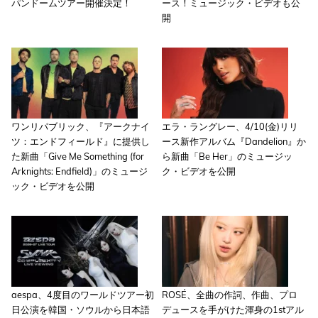
パンドームツアー開催決定！
ース！ミュージック・ビデオも公
開
ワンリパブリック、『アークナイ
エラ・ラングレー、4/10(金)リリ
ツ：エンドフィールド』に提供し
ース新作アルバム『Dandelion』か
た新曲「Give Me Something (for
ら新曲「Be Her」のミュージッ
Arknights: Endfield)」のミュージ
ク・ビデオを公開
ック・ビデオを公開
aespa、4度目のワールドツアー初
ROSÉ、全曲の作詞、作曲、プロ
日公演を韓国・ソウルから日本語
デュースを手がけた渾身の1stアル