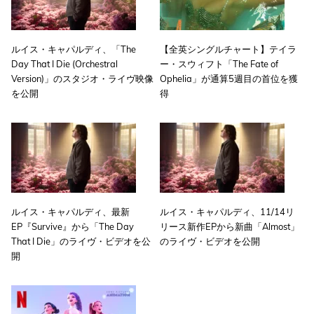
ルイス・キャパルディ、「The
【全英シングルチャート】テイラ
Day That I Die (Orchestral
ー・スウィフト「The Fate of
Version)」のスタジオ・ライヴ映像
Ophelia」が通算5週目の首位を獲
を公開
得
ルイス・キャパルディ、最新
ルイス・キャパルディ、11/14リ
EP『Survive』から「The Day
リース新作EPから新曲「Almost」
That I Die」のライヴ・ビデオを公
のライヴ・ビデオを公開
開