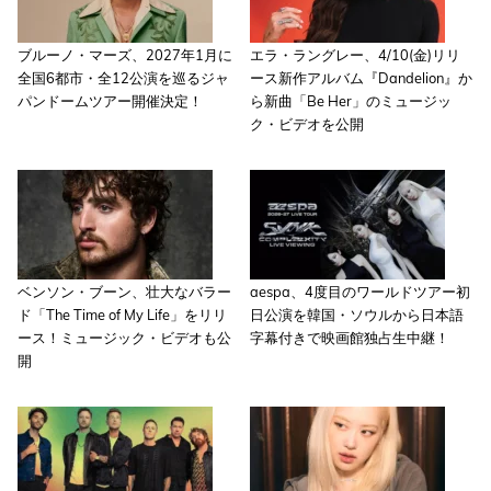
ブルーノ・マーズ、2027年1月に
エラ・ラングレー、4/10(金)リリ
全国6都市・全12公演を巡るジャ
ース新作アルバム『Dandelion』か
パンドームツアー開催決定！
ら新曲「Be Her」のミュージッ
ク・ビデオを公開
ベンソン・ブーン、壮大なバラー
aespa、4度目のワールドツアー初
ド「The Time of My Life」をリリ
日公演を韓国・ソウルから日本語
ース！ミュージック・ビデオも公
字幕付きで映画館独占生中継！
開