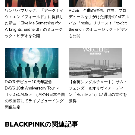
ワンリパブリック、『アークナイ
ROSÉ、全曲の作詞、作曲、プロ
ツ：エンドフィールド』に提供し
デュースを手がけた渾身の1stアル
た新曲「Give Me Something (for
バム『rosie』リリース！「toxic till
Arknights: Endfield)」のミュージ
the end」のミュージック・ビデオ
ック・ビデオを公開
も公開
DAY6 デビュー10周年記念、
【全英シングルチャート】サム・
DAY6 10th Anniversary Tour ＜
フェンダー＆オリヴィア・ディー
The DECADE＞ in JAPAN日本全国
ン「Rein Me In」17週目の首位を
の映画館にてライブビューイング
獲得
開催決定
BLACKPINKの関連記事