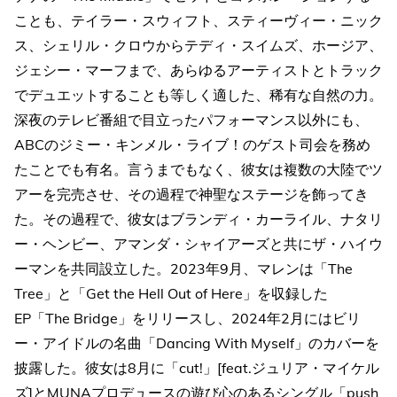
ことも、テイラー・スウィフト、スティーヴィー・ニック
ス、シェリル・クロウからテディ・スイムズ、ホージア、
ジェシー・マーフまで、あらゆるアーティストとトラック
でデュエットすることも等しく適した、稀有な自然の力。
深夜のテレビ番組で目立ったパフォーマンス以外にも、
ABCのジミー・キンメル・ライブ！のゲスト司会を務め
たことでも有名。言うまでもなく、彼女は複数の大陸でツ
アーを完売させ、その過程で神聖なステージを飾ってき
た。その過程で、彼女はブランディ・カーライル、ナタリ
ー・ヘンビー、アマンダ・シャイアーズと共にザ・ハイウ
ーマンを共同設立した。2023年9月、マレンは「The
Tree」と「Get the Hell Out of Here」を収録した
EP「The Bridge」をリリースし、2024年2月にはビリ
ー・アイドルの名曲「Dancing With Myself」のカバーを
披露した。彼女は8月に「cut!」[feat.ジュリア・マイケル
ズ]とMUNAプロデュースの遊び心のあるシングル「push