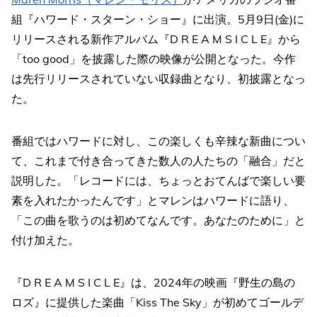
組『ハワード・スターン・ショー』に出演。5月9日(金)に
リリースされる新作アルバム『D R E A M S I C L E』から
「too good」を披露した際の映像が公開となった。今作
は先行リリースされていない収録曲となり、初披露となっ
た。
番組ではハワードに対し、この楽しくも辛辣な新曲につい
て、これまで付き合ってきた数人の人たちの「融合」だと
説明した。「レコードには、ちょっとおてんばで楽しい要
素を入れたかったんです」とマレンはハワードに語り、
「この曲を歌うのは初めてなんです。あなたのために」と
付け加えた。
『D R E A M S I C L E』は、2024年の映画『野生の島の
ロズ』に提供した楽曲「Kiss The Sky」が初めてゴールデ