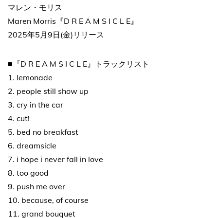
マレン・モリス
Maren Morris『D R E A M S I C L E』
2025年5月9日(金)リリース
■『D R E A M S I C L E』トラックリスト
1. lemonade
2. people still show up
3. cry in the car
4. cut!
5. bed no breakfast
6. dreamsicle
7. i hope i never fall in love
8. too good
9. push me over
10. because, of course
11. grand bouquet