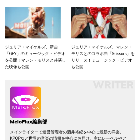
ジュリア・マイケルズ、新曲
ジュリア・マイケルズ、マレン・
「GFY」のミュージック・ビデオ
モリスとのコラボ曲「Scissors」を
を公開！マレン・モリスと共演し
リリース！ミュージック・ビデオ
た映像も公開
も公開
WRITER
MeloFlux編集部
メインライターで運営管理者の酒井裕紀を中心に最新の洋楽、
KPOPなど世界の音楽の情報を中心にお届け。主にレーベルやア