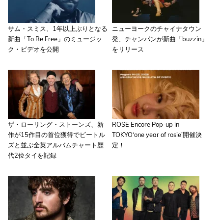
サム・スミス、1年以上ぶりとなる
ニューヨークのチャイナタウン
新曲「To Be Free」のミュージッ
発、チャンパンが新曲「buzzin」
ク・ビデオを公開
をリリース
ザ・ローリング・ストーンズ、新
ROSE Encore Pop-up in
作が15作目の首位獲得でビートル
TOKYO‘one year of rosie’開催決
ズと並ぶ全英アルバムチャート歴
定！
代2位タイを記録