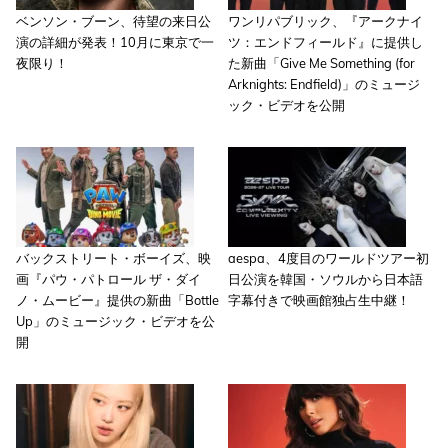
ベンソン・ブーン、待望の来日公
ワンリパブリック、『アークナイ
演の詳細が発表！10月に東京で一
ツ：エンドフィールド』に提供し
夜限り！
た新曲「Give Me Something (for
Arknights: Endfield)」のミュージ
ック・ビデオを公開
バックストリート・ボーイズ、映
aespa、4度目のワールドツアー初
画『パウ・パトロール ザ・ダイ
日公演を韓国・ソウルから日本語
ノ・ムービー』提供の新曲「Bottle
字幕付きで映画館独占生中継！
Up」のミュージック・ビデオを公
開