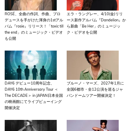
ROSÉ、全曲の作詞、作曲、プロ
エラ・ラングレー、4/10(金)リリ
デュースを手がけた渾身の1stアル
ース新作アルバム『Dandelion』か
バム『rosie』リリース！「toxic till
ら新曲「Be Her」のミュージッ
the end」のミュージック・ビデオ
ク・ビデオを公開
も公開
DAY6 デビュー10周年記念、
ブルーノ・マーズ、2027年1月に
DAY6 10th Anniversary Tour ＜
全国6都市・全12公演を巡るジャ
The DECADE＞ in JAPAN日本全国
パンドームツアー開催決定！
の映画館にてライブビューイング
開催決定