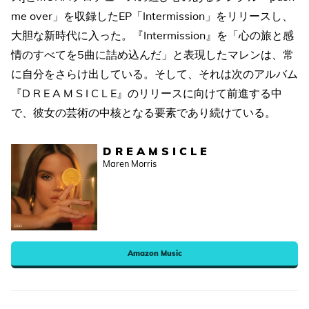
me over」を収録したEP「Intermission」をリリースし、
大胆な新時代に入った。『Intermission』を「心の旅と感
情のすべてを5曲に詰め込んだ」と表現したマレンは、常
に自分をさらけ出している。そして、それは次のアルバム
『D R E A M S I C L E』のリリースに向けて前進する中
で、彼女の芸術の中核となる要素であり続けている。
D R E A M S I C L E
Maren Morris
Amazon Music