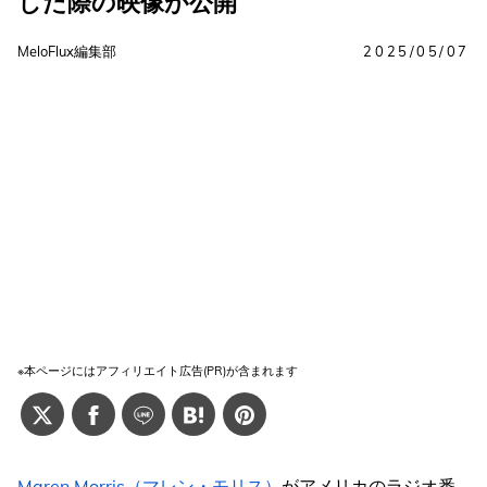
した際の映像が公開
MeloFlux編集部
2025/05/07
※本ページにはアフィリエイト広告(PR)が含まれます
Maren Morris（マレン・モリス）
がアメリカのラジオ番