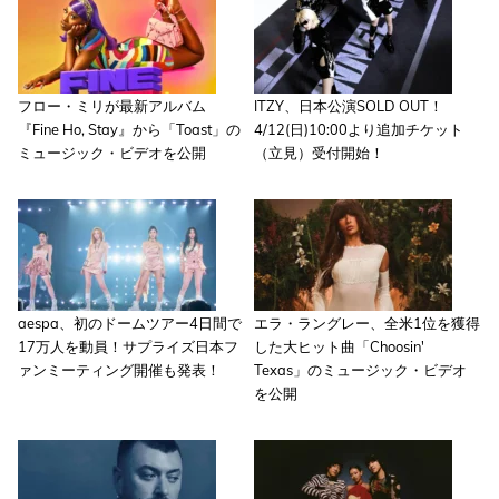
フロー・ミリが最新アルバム
ITZY、日本公演SOLD OUT！
『Fine Ho, Stay』から「Toast」の
4/12(日)10:00より追加チケット
ミュージック・ビデオを公開
（立見）受付開始！
aespa、初のドームツアー4日間で
エラ・ラングレー、全米1位を獲得
17万人を動員！サプライズ日本フ
した大ヒット曲「Choosin'
ァンミーティング開催も発表！
Texas」のミュージック・ビデオ
を公開