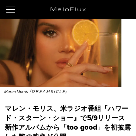
Maren Morris『D R E A M S I C L E』
マレン・モリス、米ラジオ番組『ハワー
ド・スターン・ショー』で5/9リリース
新作アルバムから「too good」を初披露