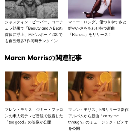
ジャスティン・ビーバー、コーチ
マニー・ロング、傷つきやすさと
ェラ効果で「Beauty and A Beat」
鮮やかさをあわせ持つ新曲
首位に浮上、米ビルボード200で
「Richest」をリリース！
も自己最多7作同時ランクイン
Maren Morrisの関連記事
マレン・モリス、ジミー・ファロ
マレン・モリス、5/9リリース新作
ンの米人気テレビ番組で披露した
アルバムから新曲「carry me
「too good」の映像が公開
through」のミュージック・ビデオ
を公開