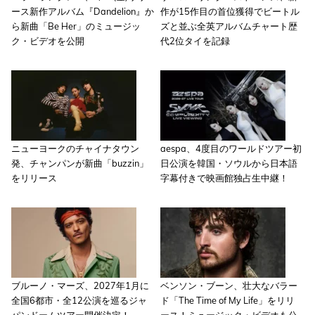
ース新作アルバム『Dandelion』か
作が15作目の首位獲得でビートル
ら新曲「Be Her」のミュージッ
ズと並ぶ全英アルバムチャート歴
ク・ビデオを公開
代2位タイを記録
ニューヨークのチャイナタウン
aespa、4度目のワールドツアー初
発、チャンパンが新曲「buzzin」
日公演を韓国・ソウルから日本語
をリリース
字幕付きで映画館独占生中継！
ブルーノ・マーズ、2027年1月に
ベンソン・ブーン、壮大なバラー
全国6都市・全12公演を巡るジャ
ド「The Time of My Life」をリリ