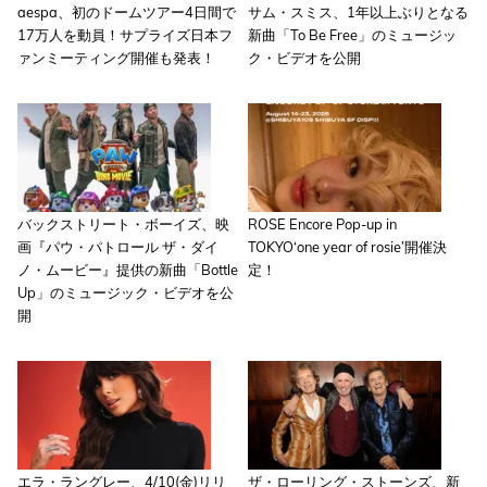
aespa、初のドームツアー4日間で
サム・スミス、1年以上ぶりとなる
17万人を動員！サプライズ日本フ
新曲「To Be Free」のミュージッ
ァンミーティング開催も発表！
ク・ビデオを公開
バックストリート・ボーイズ、映
ROSE Encore Pop-up in
画『パウ・パトロール ザ・ダイ
TOKYO‘one year of rosie’開催決
ノ・ムービー』提供の新曲「Bottle
定！
Up」のミュージック・ビデオを公
開
エラ・ラングレー、4/10(金)リリ
ザ・ローリング・ストーンズ、新