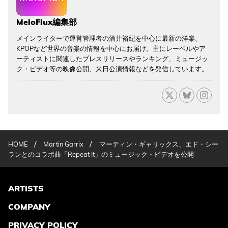
MeloFlux編集部
メインライターで運営管理者の酒井裕紀を中心に最新の洋楽、
KPOPなど世界の音楽の情報を中心にお届け。主にレーベルやア
ーティストに関連したプレスリリースやランキング、ミュージッ
ク・ビデオ等の映像公開、来日公演情報などを発信しています。
/
/
HOME
Martin Garrix
マーティン・ギャリックス、エド・シー
ランとのコラボ曲「Repeat It」のミュージック・ビデオを公開
ARTISTS
COMPANY
PRIVACY POLICY