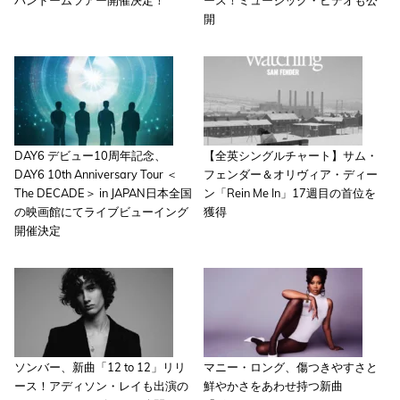
パンドームツアー開催決定！
ース！ミュージック・ビデオも公
開
DAY6 デビュー10周年記念、
【全英シングルチャート】サム・
DAY6 10th Anniversary Tour ＜
フェンダー＆オリヴィア・ディー
The DECADE＞ in JAPAN日本全国
ン「Rein Me In」17週目の首位を
の映画館にてライブビューイング
獲得
開催決定
ソンバー、新曲「12 to 12」リリ
マニー・ロング、傷つきやすさと
ース！アディソン・レイも出演の
鮮やかさをあわせ持つ新曲