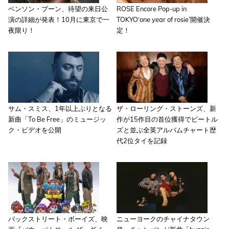
ベンソン・ブーン、待望の来日公
ROSE Encore Pop-up in
演の詳細が発表！10月に東京で一
TOKYO‘one year of rosie’開催決
夜限り！
定！
サム・スミス、1年以上ぶりとなる
ザ・ローリング・ストーンズ、新
新曲「To Be Free」のミュージッ
作が15作目の首位獲得でビートル
ク・ビデオを公開
ズと並ぶ全英アルバムチャート歴
代2位タイを記録
バックストリート・ボーイズ、映
ニューヨークのチャイナタウン