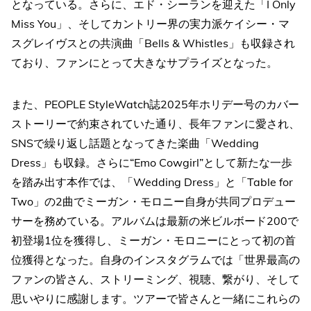
となっている。さらに、エド・シーランを迎えた「I Only
Miss You」、そしてカントリー界の実力派ケイシー・マ
スグレイヴスとの共演曲「Bells & Whistles」も収録され
ており、ファンにとって大きなサプライズとなった。
また、PEOPLE StyleWatch誌2025年ホリデー号のカバー
ストーリーで約束されていた通り、長年ファンに愛され、
SNSで繰り返し話題となってきた楽曲「Wedding
Dress」も収録。さらに“Emo Cowgirl”として新たな一歩
を踏み出す本作では、「Wedding Dress」と「Table for
Two」の2曲でミーガン・モロニー自身が共同プロデュー
サーを務めている。アルバムは最新の米ビルボード200で
初登場1位を獲得し、ミーガン・モロニーにとって初の首
位獲得となった。自身のインスタグラムでは「世界最高の
ファンの皆さん、ストリーミング、視聴、繋がり、そして
思いやりに感謝します。ツアーで皆さんと一緒にこれらの