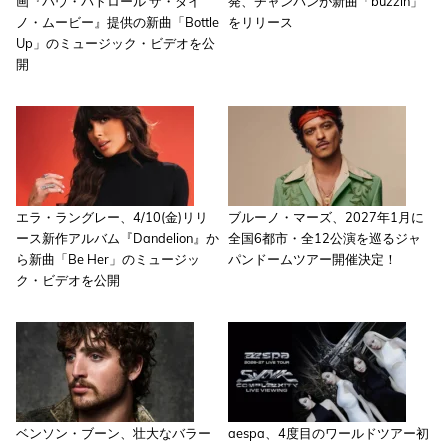
画『パウ・パトロール ザ・ダイ
発、チャンパンが新曲「buzzin」
ノ・ムービー』提供の新曲「Bottle
をリリース
Up」のミュージック・ビデオを公
開
エラ・ラングレー、4/10(金)リリ
ブルーノ・マーズ、2027年1月に
ース新作アルバム『Dandelion』か
全国6都市・全12公演を巡るジャ
ら新曲「Be Her」のミュージッ
パンドームツアー開催決定！
ク・ビデオを公開
ベンソン・ブーン、壮大なバラー
aespa、4度目のワールドツアー初