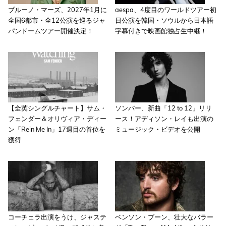
ブルーノ・マーズ、2027年1月に
aespa、4度目のワールドツアー初
全国6都市・全12公演を巡るジャ
日公演を韓国・ソウルから日本語
パンドームツアー開催決定！
字幕付きで映画館独占生中継！
【全英シングルチャート】サム・
ソンバー、新曲「12 to 12」リリ
フェンダー＆オリヴィア・ディー
ース！アディソン・レイも出演の
ン「Rein Me In」17週目の首位を
ミュージック・ビデオを公開
獲得
コーチェラ出演をうけ、ジャステ
ベンソン・ブーン、壮大なバラー