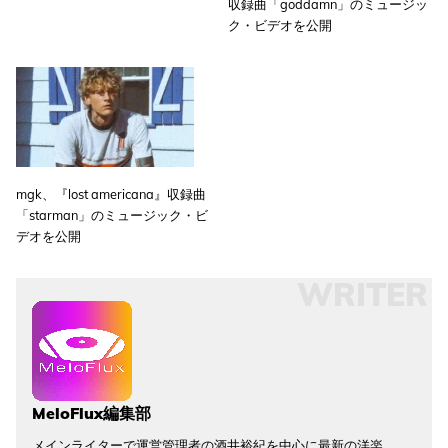
収録曲「goddamn」のミュージッ
ク・ビデオを公開
mgk、『lost americana』収録曲
「starman」のミュージック・ビ
デオを公開
WRITER
MeloFlux編集部
メインライターで運営管理者の酒井裕紀を中心に最新の洋楽、