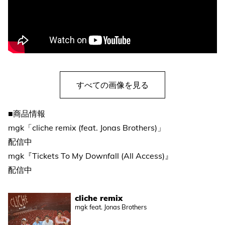
すべての画像を見る
■商品情報
mgk「cliche remix (feat. Jonas Brothers)」
配信中
mgk『Tickets To My Downfall (All Access)』
配信中
cliche remix
mgk feat. Jonas Brothers