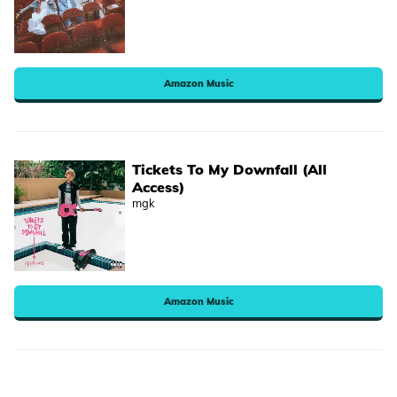
Amazon Music
Tickets To My Downfall (All
Access)
mgk
Amazon Music