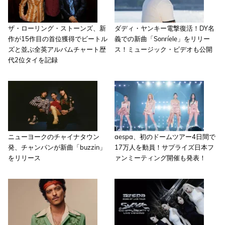
ザ・ローリング・ストーンズ、新
ダディ・ヤンキー電撃復活！DY名
作が15作目の首位獲得でビートル
義での新曲「Sonríele」をリリー
ズと並ぶ全英アルバムチャート歴
ス！ミュージック・ビデオも公開
代2位タイを記録
ニューヨークのチャイナタウン
aespa、初のドームツアー4日間で
発、チャンパンが新曲「buzzin」
17万人を動員！サプライズ日本フ
をリリース
ァンミーティング開催も発表！