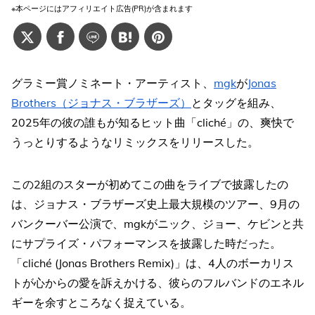
※本ページにはアフィリエイト広告(PR)が含まれます
グラミー賞ノミネート・アーティスト、
mgk
が
Jonas
Brothers（ジョナス・ブラザーズ）
とタッグを組み、
2025年の彼の誰もが知るヒット曲「cliché」の、爽快で
うっとりするようなリミックスをリリースした。
この2組のスターが初めてこの曲をライブで披露したの
は、ジョナス・ブラザーズ史上最大規模のツアー、9月の
バンクーバー公演で、mgkがニック、ジョー、ケビンと共
にサプライズ・パフォーマンスを披露した時だった。
「cliché (Jonas Brothers Remix)」は、4人のボーカリス
トが心からの愛を訴えかける、彼らのフルバンドのエネル
ギーを余すところなく捉えている。