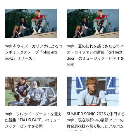
mgk & ウィズ・カリファによるコ
mgk、夏の訪れを感じさせるウィ
ラボミックステープ『blog era
ズ・カリファとの新曲「girl next
boyz』リリース！
door」のミュージック・ビデオを
公開
mgk、フレッド・ダーストを迎え
SUMMER SONIC 2026で来日する
た新曲「FIX UR FACE」のミュー
mgk、現在敢行中の最新ツアーの
ジック・ビデオを公開
舞台裏模様を切り取ったアルバム