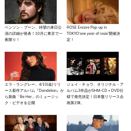
ベンソン・ブーン、待望の来日公
ROSE Encore Pop-up in
演の詳細が発表！10月に東京で一
TOKYO‘one year of rosie’開催決
夜限り！
定！
エラ・ラングレー、4/10(金)リリ
ジェイ・チョウ、オリジナル・ア
ース新作アルバム『Dandelion』か
ルバム3作品がSHM-CD＋DVD仕
ら新曲「Be Her」のミュージッ
様で発売決定！日本盤リリース企
ク・ビデオを公開
画第2弾。