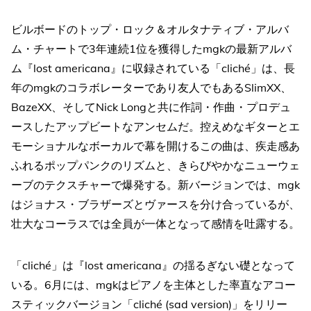
ビルボードのトップ・ロック＆オルタナティブ・アルバ
ム・チャートで3年連続1位を獲得したmgkの最新アルバ
ム『lost americana』に収録されている「cliché」は、長
年のmgkのコラボレーターであり友人でもあるSlimXX、
BazeXX、そしてNick Longと共に作詞・作曲・プロデュ
ースしたアップビートなアンセムだ。控えめなギターとエ
モーショナルなボーカルで幕を開けるこの曲は、疾走感あ
ふれるポップパンクのリズムと、きらびやかなニューウェ
ーブのテクスチャーで爆発する。新バージョンでは、mgk
はジョナス・ブラザーズとヴァースを分け合っているが、
壮大なコーラスでは全員が一体となって感情を吐露する。
「cliché」は『lost americana』の揺るぎない礎となって
いる。6月には、mgkはピアノを主体とした率直なアコー
スティックバージョン「cliché (sad version)」をリリー