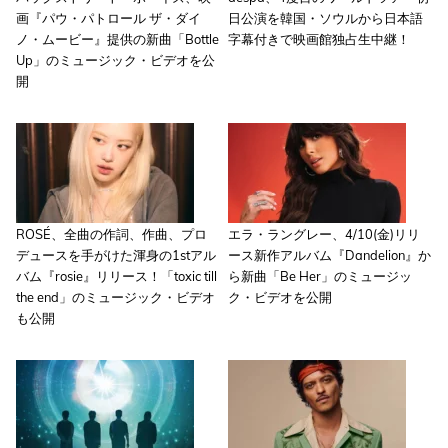
画『パウ・パトロール ザ・ダイ
日公演を韓国・ソウルから日本語
ノ・ムービー』提供の新曲「Bottle
字幕付きで映画館独占生中継！
Up」のミュージック・ビデオを公
開
ROSÉ、全曲の作詞、作曲、プロ
エラ・ラングレー、4/10(金)リリ
デュースを手がけた渾身の1stアル
ース新作アルバム『Dandelion』か
バム『rosie』リリース！「toxic till
ら新曲「Be Her」のミュージッ
the end」のミュージック・ビデオ
ク・ビデオを公開
も公開