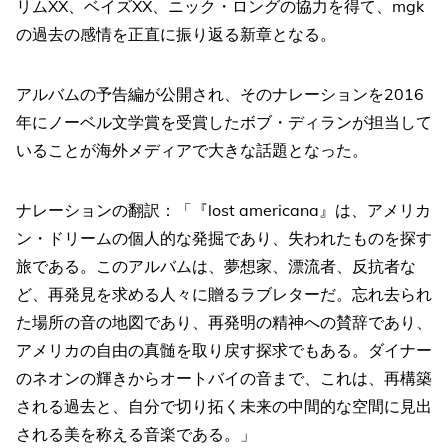
リムXX、ベイズXX、ニック・ロングの協力を得て、mgk
の過去の感情を正直に振り返る新章となる。
アルバムの予告編が公開され、そのナレーションを2016
年にノーベル文学賞を受賞したボブ・ディランが担当して
いることが海外メディアで大きな話題となった。
ナレーションの翻訳：「『lost americana』は、アメリカ
ン・ドリームの個人的な発掘であり、失われたものを探す
旅である。このアルバムは、夢想家、漂流者、反抗者な
ど、再発見を求める人々に贈るラブレターだ。忘れ去られ
た場所の音の地図であり、再発明の精神への賛辞であり、
アメリカの自由の真髄を取り戻す探求でもある。ダイナー
のネオンの輝きからオートバイの音まで、これは、再構築
される過去と、自分で切り拓く未来の中間的な空間に見出
される美を称える音楽である。」