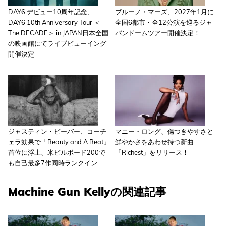
DAY6 デビュー10周年記念、
ブルーノ・マーズ、2027年1月に
DAY6 10th Anniversary Tour ＜
全国6都市・全12公演を巡るジャ
The DECADE＞ in JAPAN日本全国
パンドームツアー開催決定！
の映画館にてライブビューイング
開催決定
ジャスティン・ビーバー、コーチ
マニー・ロング、傷つきやすさと
ェラ効果で「Beauty and A Beat」
鮮やかさをあわせ持つ新曲
首位に浮上、米ビルボード200で
「Richest」をリリース！
も自己最多7作同時ランクイン
Machine Gun Kellyの関連記事