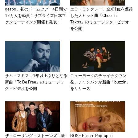
aespa、初のドームツアー4日間で
エラ・ラングレー、全米1位を獲得
17万人を動員！サプライズ日本フ
した大ヒット曲「Choosin'
ァンミーティング開催も発表！
Texas」のミュージック・ビデオ
を公開
サム・スミス、1年以上ぶりとなる
ニューヨークのチャイナタウン
新曲「To Be Free」のミュージッ
発、チャンパンが新曲「buzzin」
ク・ビデオを公開
をリリース
ザ・ローリング・ストーンズ、新
ROSE Encore Pop-up in