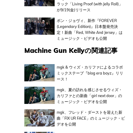
ラック「Living Proof (with Jelly Roll)」
が9/19(金)リリース
ボン・ジョヴィ、新作『FOREVER
(Legendary Edition)』日本盤発売決
定！新曲「Red, White And Jersey」は
ミュージック・ビデオも公開
Machine Gun Kellyの関連記事
mgk & ウィズ・カリファによるコラボ
ミックステープ『blog era boyz』リリ
ース！
mgk、夏の訪れを感じさせるウィズ・
カリファとの新曲「girl next door」の
ミュージック・ビデオを公開
mgk、フレッド・ダーストを迎えた新
曲「FIX UR FACE」のミュージック・ビ
デオを公開