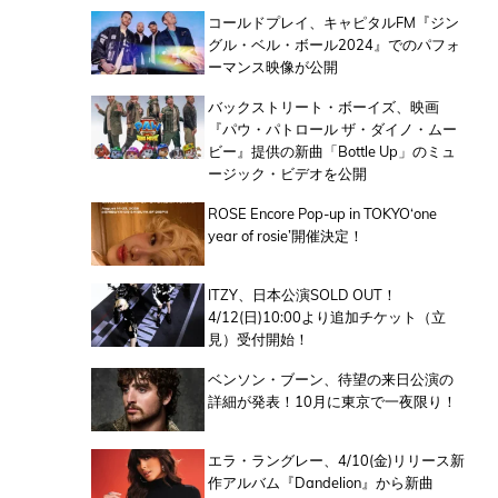
コールドプレイ、キャピタルFM『ジン
グル・ベル・ボール2024』でのパフォ
ーマンス映像が公開
バックストリート・ボーイズ、映画
『パウ・パトロール ザ・ダイノ・ムー
ビー』提供の新曲「Bottle Up」のミュ
ージック・ビデオを公開
ROSE Encore Pop-up in TOKYO‘one
year of rosie’開催決定！
ITZY、日本公演SOLD OUT！
4/12(日)10:00より追加チケット（立
見）受付開始！
ベンソン・ブーン、待望の来日公演の
詳細が発表！10月に東京で一夜限り！
エラ・ラングレー、4/10(金)リリース新
作アルバム『Dandelion』から新曲