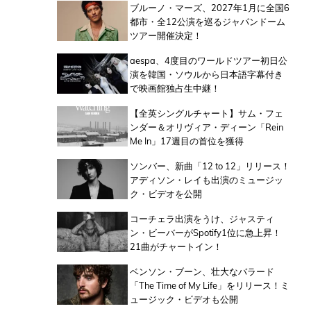
ブルーノ・マーズ、2027年1月に全国6
都市・全12公演を巡るジャパンドーム
ツアー開催決定！
aespa、4度目のワールドツアー初日公
演を韓国・ソウルから日本語字幕付き
で映画館独占生中継！
【全英シングルチャート】サム・フェ
ンダー＆オリヴィア・ディーン「Rein
Me In」17週目の首位を獲得
ソンバー、新曲「12 to 12」リリース！
アディソン・レイも出演のミュージッ
ク・ビデオを公開
コーチェラ出演をうけ、ジャスティ
ン・ビーバーがSpotify1位に急上昇！
21曲がチャートイン！
ベンソン・ブーン、壮大なバラード
「The Time of My Life」をリリース！ミ
ュージック・ビデオも公開