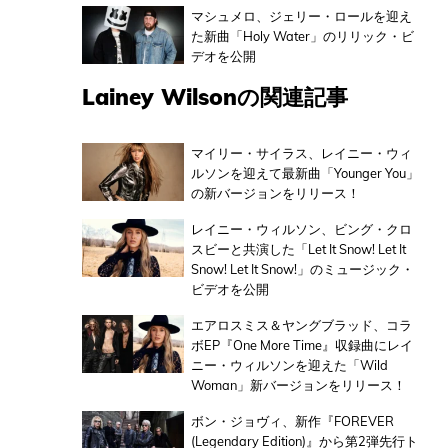
マシュメロ、ジェリー・ロールを迎え
た新曲「Holy Water」のリリック・ビ
デオを公開
Lainey Wilsonの関連記事
マイリー・サイラス、レイニー・ウィ
ルソンを迎えて最新曲「Younger You」
の新バージョンをリリース！
レイニー・ウィルソン、ビング・クロ
スビーと共演した「Let It Snow! Let It
Snow! Let It Snow!」のミュージック・
ビデオを公開
エアロスミス＆ヤングブラッド、コラ
ボEP『One More Time』収録曲にレイ
ニー・ウィルソンを迎えた「Wild
Woman」新バージョンをリリース！
ボン・ジョヴィ、新作『FOREVER
(Legendary Edition)』から第2弾先行ト