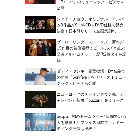
「Be Her」のミュージック・ビデオを
公開
ジェイ・チョウ、オリジナル・アルバ
ム3作品がSHM-CD＋DVD仕様で発売
決定！日本盤リリース企画第2弾。
ザ・ローリング・ストーンズ、新作が
15作目の首位獲得でビートルズと並ぶ
全英アルバムチャート歴代2位タイを記
録
ダディ・ヤンキー電撃復活！DY名義で
の新曲「Sonríele」をリリース！ミュー
ジック・ビデオも公開
ニューヨークのチャイナタウン発、チ
ャンパンが新曲「buzzin」をリリース
aespa、初のドームツアー4日間で17万
人を動員！サプライズ日本ファンミー
ティング開催も発表！