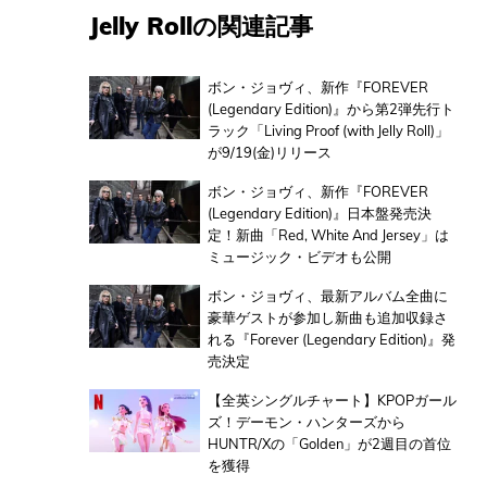
Jelly Rollの関連記事
ボン・ジョヴィ、新作『FOREVER
(Legendary Edition)』から第2弾先行ト
ラック「Living Proof (with Jelly Roll)」
が9/19(金)リリース
ボン・ジョヴィ、新作『FOREVER
(Legendary Edition)』日本盤発売決
定！新曲「Red, White And Jersey」は
ミュージック・ビデオも公開
ボン・ジョヴィ、最新アルバム全曲に
豪華ゲストが参加し新曲も追加収録さ
れる『Forever (Legendary Edition)』発
売決定
【全英シングルチャート】KPOPガール
ズ！デーモン・ハンターズから
HUNTR/Xの「Golden」が2週目の首位
を獲得