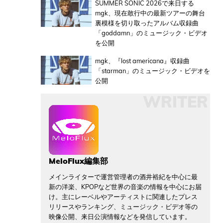
SUMMER SONIC 2026で来日する
mgk、現在敢行中の最新ツアーの舞台
裏模様を切り取ったアルバム収録曲
「goddamn」のミュージック・ビデオ
を公開
mgk、『lost americana』収録曲
「starman」のミュージック・ビデオを
公開
WRITER
MeloFlux編集部
メインライターで運営管理者の酒井裕紀を中心に最
新の洋楽、KPOPなど世界の音楽の情報を中心にお届
け。主にレーベルやアーティストに関連したプレス
リリースやランキング、ミュージック・ビデオ等の
映像公開、来日公演情報などを発信しています。