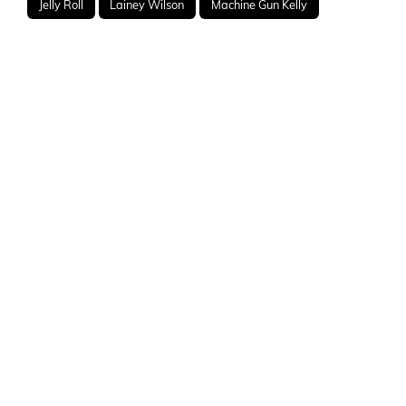
Jelly Roll
Lainey Wilson
Machine Gun Kelly