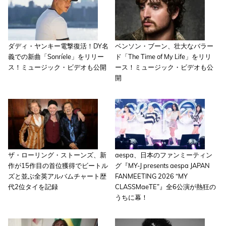
ダディ・ヤンキー電撃復活！DY名
ベンソン・ブーン、壮大なバラー
義での新曲「Sonríele」をリリー
ド「The Time of My Life」をリリ
ス！ミュージック・ビデオも公開
ース！ミュージック・ビデオも公
開
ザ・ローリング・ストーンズ、新
aespa、日本のファンミーティン
作が15作目の首位獲得でビートル
グ『MY-J presents aespa JAPAN
ズと並ぶ全英アルバムチャート歴
FANMEETING 2026 “MY
代2位タイを記録
CLASSMaeTE”』全6公演が熱狂の
うちに幕！