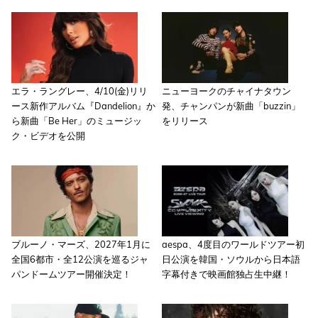
エラ・ラングレー、4/10(金)リリ
ニューヨークのチャイナタウン
ース新作アルバム『Dandelion』か
発、チャンパンが新曲「buzzin」
ら新曲「Be Her」のミュージッ
をリリース
ク・ビデオを公開
ブルーノ・マーズ、2027年1月に
aespa、4度目のワールドツアー初
全国6都市・全12公演を巡るジャ
日公演を韓国・ソウルから日本語
パンドームツアー開催決定！
字幕付きで映画館独占生中継！