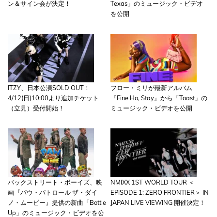
ン＆サイン会が決定！
Texas」のミュージック・ビデオ
を公開
ITZY、日本公演SOLD OUT！
フロー・ミリが最新アルバム
4/12(日)10:00より追加チケット
『Fine Ho, Stay』から「Toast」の
（立見）受付開始！
ミュージック・ビデオを公開
バックストリート・ボーイズ、映
NMIXX 1ST WORLD TOUR ＜
画『パウ・パトロール ザ・ダイ
EPISODE 1: ZERO FRONTIER＞ IN
ノ・ムービー』提供の新曲「Bottle
JAPAN LIVE VIEWING 開催決定！
Up」のミュージック・ビデオを公