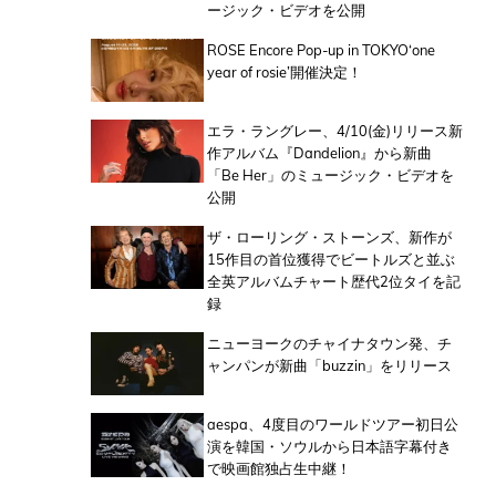
ージック・ビデオを公開
ROSE Encore Pop-up in TOKYO‘one
year of rosie’開催決定！
エラ・ラングレー、4/10(金)リリース新
作アルバム『Dandelion』から新曲
「Be Her」のミュージック・ビデオを
公開
ザ・ローリング・ストーンズ、新作が
15作目の首位獲得でビートルズと並ぶ
全英アルバムチャート歴代2位タイを記
録
ニューヨークのチャイナタウン発、チ
ャンパンが新曲「buzzin」をリリース
aespa、4度目のワールドツアー初日公
演を韓国・ソウルから日本語字幕付き
で映画館独占生中継！