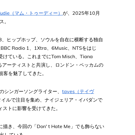
 Tudie（マム・トゥーディー）
が、2025年10月
ース。
R＆B、ヒップホップ、ソウルを自在に横断する独自
Radio 1、1Xtra、6Music、NTSをはじ
けている。これまでにTom Misch、Tiana
UKの才能あるアーティストと共演し、ロンドン・ペッカムの
で観客を魅了してきた。
のシンガーソングライター、
taves（テイヴ
タイルで注目を集め、ナイジェリア・イバダンで
アーティストに影響を受けてきた。
マに描き、今回の「Don' t Hate Me」でも飾らない
出している。