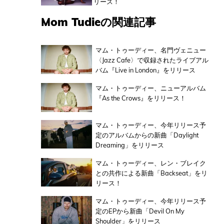
リース！
Mom Tudieの関連記事
マム・トゥーディー、名門ヴェニュー
〈Jazz Cafe〉で収録されたライブアル
バム『Live in London』をリリース
マム・トゥーディー、ニューアルバム
『As the Crows』をリリース！
マム・トゥーディー、今年リリース予
定のアルバムからの新曲「Daylight
Dreaming」をリリース
マム・トゥーディー、レン・ブレイク
との共作による新曲「Backseat」をリ
リース！
マム・トゥーディー、今年リリース予
定のEPから新曲「Devil On My
Shoulder」をリリース