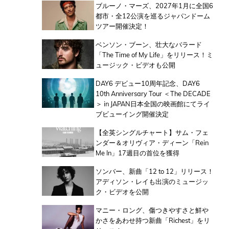
ブルーノ・マーズ、2027年1月に全国6
都市・全12公演を巡るジャパンドーム
ツアー開催決定！
ベンソン・ブーン、壮大なバラード
「The Time of My Life」をリリース！ミ
ュージック・ビデオも公開
DAY6 デビュー10周年記念、DAY6
10th Anniversary Tour ＜The DECADE
＞ in JAPAN日本全国の映画館にてライ
ブビューイング開催決定
【全英シングルチャート】サム・フェ
ンダー＆オリヴィア・ディーン「Rein
Me In」17週目の首位を獲得
ソンバー、新曲「12 to 12」リリース！
アディソン・レイも出演のミュージッ
ク・ビデオを公開
マニー・ロング、傷つきやすさと鮮や
かさをあわせ持つ新曲「Richest」をリ