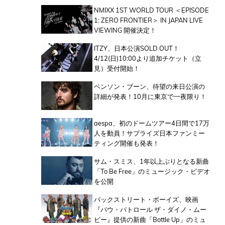
NMIXX 1ST WORLD TOUR ＜EPISODE
1: ZERO FRONTIER＞ IN JAPAN LIVE
VIEWING 開催決定！
ITZY、日本公演SOLD OUT！
4/12(日)10:00より追加チケット（立
見）受付開始！
ベンソン・ブーン、待望の来日公演の
詳細が発表！10月に東京で一夜限り！
aespa、初のドームツアー4日間で17万
人を動員！サプライズ日本ファンミー
ティング開催も発表！
サム・スミス、1年以上ぶりとなる新曲
「To Be Free」のミュージック・ビデオ
を公開
バックストリート・ボーイズ、映画
『パウ・パトロール ザ・ダイノ・ムー
ビー』提供の新曲「Bottle Up」のミュ