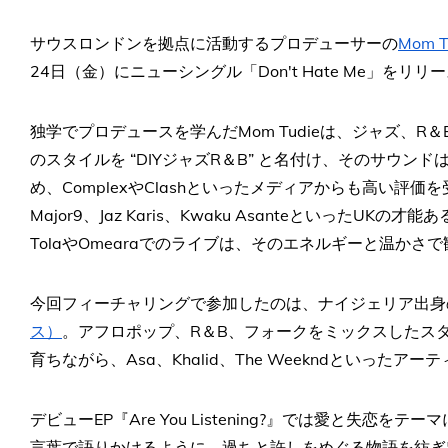
サウスロンドンを拠点に活動するプロデューサーの
Mom
24日（金）にニューシングル「Don't Hate Me」をリリ
独学でプロデュースを学んだMom Tudieは、ジャズ、
のスタイルを “DIYジャズR＆B” と名付け、そのサウンドはBBC 
め、ComplexやClashといったメディアからも高い評価を受
Major9、Jaz Karis、Kwaku Asanteといった
TolaやOmearaでのライブは、そのエネルギーと温かさ
今回フィーチャリングで参加したのは、ナイジェリア出身
ス）
。アフロポップ、R＆B、フォークをミックスしたス
育ちながら、Asa、Khalid、The Weekndといった
デビューEP『Are You Listening?』では愛と失恋をテー
言葉で語りかけるように、過ちと許しをめぐる物語を紡ぎ