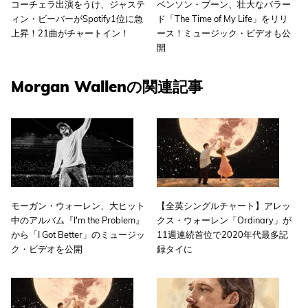
コーチェラ出演をうけ、ジャステ
ベンソン・ブーン、壮大なバラー
ィン・ビーバーがSpotify1位に急
ド「The Time of My Life」をリリ
上昇！21曲がチャートイン！
ース！ミュージック・ビデオも公
開
Morgan Wallenの関連記事
モーガン・ウォーレン、大ヒット
【全英シングルチャート】アレッ
中のアルバム『I'm the Problem』
クス・ウォーレン「Ordinary」が
から「I Got Better」のミュージッ
11週連続首位で2020年代最多記
ク・ビデオを公開
録タイに