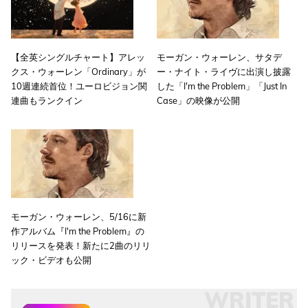
【全英シングルチャート】アレッ
モーガン・ウォーレン、サタデ
クス・ウォーレン「Ordinary」が
ー・ナイト・ライヴに出演し披露
10週連続首位！ユーロビジョン関
した「I'm the Problem」「Just In
連曲もランクイン
Case」の映像が公開
モーガン・ウォーレン、5/16に新
作アルバム『I'm the Problem』の
リリースを発表！新たに2曲のリリ
ック・ビデオも公開
WRITER