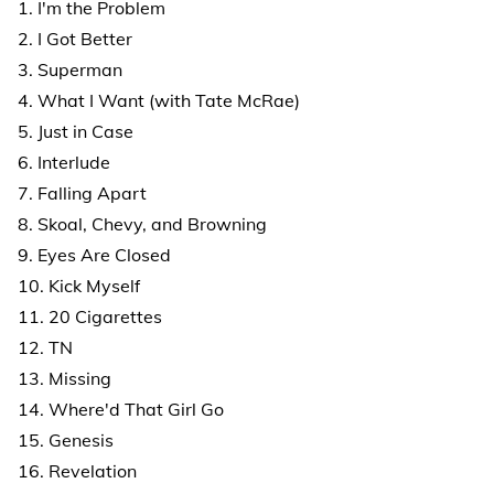
1. I'm the Problem
2. I Got Better
3. Superman
4. What I Want (with Tate McRae)
5. Just in Case
6. Interlude
7. Falling Apart
8. Skoal, Chevy, and Browning
9. Eyes Are Closed
10. Kick Myself
11. 20 Cigarettes
12. TN
13. Missing
14. Where'd That Girl Go
15. Genesis
16. Revelation