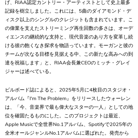
げ、RIAA認定カントリー・アーティストとして史上最多
記録を樹立しました。これには、5曲のダイアモンド・デ
ィスク以上のシングルのクレジットも含まれています。こ
の偉業を支えたストリーミング再生回数の多さは、オーデ
ィエンスの継続的な支持と、現代音楽のあり方を変革し続
ける彼の飽くなき探求を物語っています。モーガンと彼の
チームが次なる目標を見据える中、この新たな高みへの到
達を祝福します」と、RIAA会長兼CEOのミッチ・グレイ
ジャーは述べている。
ビルボード誌によると、2025年5月に4枚目のスタジオ・
アルバム『I'm The Problem』をリリースしたウォーレン
は、「今、音楽界で最も偉大なスターの一人」としての地
位を確固たるものにした。このプロジェクトは最近、
Apple Musicで全世界No.1アルバム、Spotifyで2025年の
全米オールジャンルNo.1アルバムに選ばれた。発売から