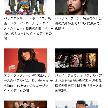
バックストリート・ボーイズ、映
ベンソン・ブーン、待望の来日公
画『パウ・パトロール ザ・ダイ
演の詳細が発表！10月に東京で一
ノ・ムービー』提供の新曲「Bottle
夜限り！
Up」のミュージック・ビデオを公
開
エラ・ラングレー、4/10(金)リリ
ジェイ・チョウ、オリジナル・ア
ース新作アルバム『Dandelion』か
ルバム3作品がSHM-CD＋DVD仕
ら新曲「Be Her」のミュージッ
様で発売決定！日本盤リリース企
ク・ビデオを公開
画第2弾。