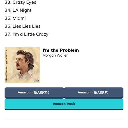
33. Crazy Eyes
34. LA Night
35. Miami
36. Lies Lies Lies
37. I'm a Little Crazy
I'm the Problem
Morgan Wallen
Amazon（輸入盤CD）
Amazon（輸入盤LP）
Amazon Music