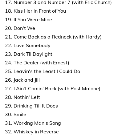
17. Number 3 and Number 7 (with Eric Church)
18. Kiss Her in Front of You
19. If You Were Mine
20. Don't We
21. Come Back as a Redneck (with Hardy)
22. Love Somebody
23. Dark Til Daylight
24. The Dealer (with Ernest)
25. Leavin's the Least I Could Do
26. Jack and Jill
27. I Ain't Comin' Back (with Post Malone)
28. Nothin' Left
29. Drinking Till It Does
30. Smile
31. Working Man's Song
32. Whiskey in Reverse