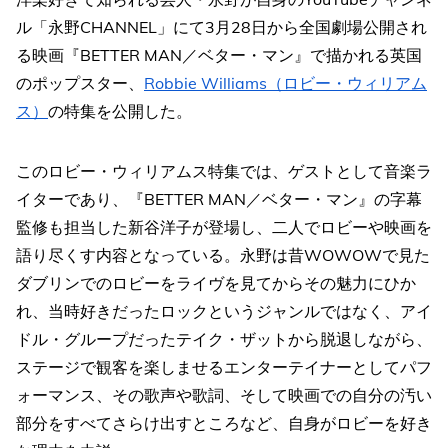
ル「永野CHANNEL」にて3月28日から全国劇場公開され
る映画『BETTER MAN／ベター・マン』で描かれる英国
のポップスター、
Robbie Williams（ロビー・ウィリアム
ス）
の特集を公開した。
このロビー・ウィリアムス特集では、ゲストとして音楽ラ
イターであり、『BETTER MAN／ベター・マン』の字幕
監修も担当した新谷洋子が登場し、二人でロビーや映画を
語り尽くす内容となっている。永野は昔WOWOWで見た
ダブリンでのロビーをライヴを見てからその魅力にひか
れ、当時好きだったロックというジャンルではなく、アイ
ドル・グループだったテイク・ザットから脱退しながら、
ステージで観客を楽しませるエンターテイナーとしてパフ
ォーマンス、その歌声や歌詞、そして映画での自分の汚い
部分をすべてさらけ出すところなど、自身がロビーを好き