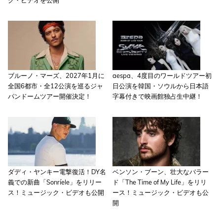
ク・ビデオを公開
ブルーノ・マーズ、2027年1月に
aespa、4度目のワールドツアー初
全国6都市・全12公演を巡るジャ
日公演を韓国・ソウルから日本語
パンドームツアー開催決定！
字幕付きで映画館独占生中継！
ダディ・ヤンキー電撃復活！DY名
ベンソン・ブーン、壮大なバラー
義での新曲「Sonríele」をリリー
ド「The Time of My Life」をリリ
ス！ミュージック・ビデオも公開
ース！ミュージック・ビデオも公
開