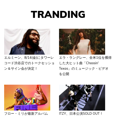
TRANDING
エルミーン、8/14(金)にタワーレ
エラ・ラングレー、全米1位を獲得
コード渋谷店でのトークセッショ
した大ヒット曲「Choosin'
ン＆サイン会が決定！
Texas」のミュージック・ビデオ
を公開
フロー・ミリが最新アルバム
ITZY、日本公演SOLD OUT！