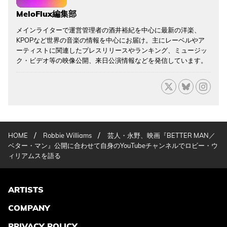
MeloFlux編集部
メインライターで運営管理者の酒井裕紀を中心に最新の洋楽、
KPOPなど世界の音楽の情報を中心にお届け。主にレーベルやア
ーティストに関連したプレスリリースやランキング、ミュージッ
ク・ビデオ等の映像公開、来日公演情報などを発信しています。
/
/
HOME
Robbie Williams
芸人・永野、映画『BETTER MAN／
ベター・マン』公開に合わせて自身のYouTubeチャンネルでロビー・ウ
ィリアムスを語る
ARTISTS
COMPANY
PRIVACY POLICY