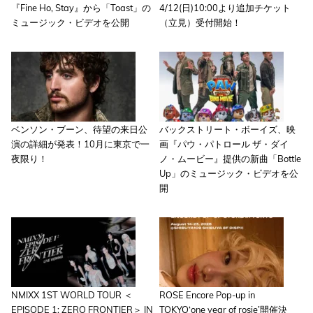
『Fine Ho, Stay』から「Toast」の
4/12(日)10:00より追加チケット
ミュージック・ビデオを公開
（立見）受付開始！
ベンソン・ブーン、待望の来日公
バックストリート・ボーイズ、映
演の詳細が発表！10月に東京で一
画『パウ・パトロール ザ・ダイ
夜限り！
ノ・ムービー』提供の新曲「Bottle
Up」のミュージック・ビデオを公
開
NMIXX 1ST WORLD TOUR ＜
ROSE Encore Pop-up in
EPISODE 1: ZERO FRONTIER＞ IN
TOKYO‘one year of rosie’開催決