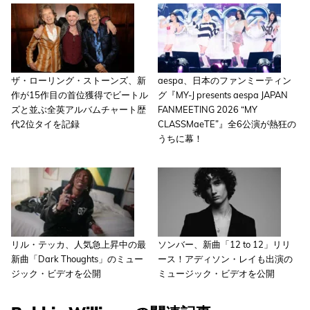
ザ・ローリング・ストーンズ、新
aespa、日本のファンミーティン
作が15作目の首位獲得でビートル
グ『MY-J presents aespa JAPAN
ズと並ぶ全英アルバムチャート歴
FANMEETING 2026 “MY
代2位タイを記録
CLASSMaeTE”』全6公演が熱狂の
うちに幕！
リル・テッカ、人気急上昇中の最
ソンバー、新曲「12 to 12」リリ
新曲「Dark Thoughts」のミュー
ース！アディソン・レイも出演の
ジック・ビデオを公開
ミュージック・ビデオを公開