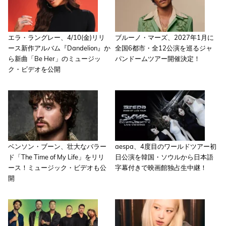
エラ・ラングレー、4/10(金)リリ
ブルーノ・マーズ、2027年1月に
ース新作アルバム『Dandelion』か
全国6都市・全12公演を巡るジャ
ら新曲「Be Her」のミュージッ
パンドームツアー開催決定！
ク・ビデオを公開
ベンソン・ブーン、壮大なバラー
aespa、4度目のワールドツアー初
ド「The Time of My Life」をリリ
日公演を韓国・ソウルから日本語
ース！ミュージック・ビデオも公
字幕付きで映画館独占生中継！
開