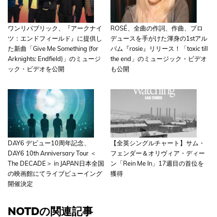
ワンリパブリック、『アークナイ
ROSÉ、全曲の作詞、作曲、プロ
ツ：エンドフィールド』に提供し
デュースを手がけた渾身の1stアル
た新曲「Give Me Something (for
バム『rosie』リリース！「toxic till
Arknights: Endfield)」のミュージ
the end」のミュージック・ビデオ
ック・ビデオを公開
も公開
DAY6 デビュー10周年記念、
【全英シングルチャート】サム・
DAY6 10th Anniversary Tour ＜
フェンダー＆オリヴィア・ディー
The DECADE＞ in JAPAN日本全国
ン「Rein Me In」17週目の首位を
の映画館にてライブビューイング
獲得
開催決定
NOTDの関連記事