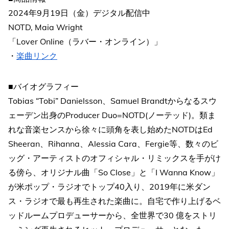
2024年9月19日（金）デジタル配信中
NOTD, Maia Wright
「Lover Online（ラバー・オンライン）」
・
楽曲リンク
■バイオグラフィー
Tobias “Tobi” Danielsson、Samuel Brandtからなるスウ
ェーデン出身のProducer Duo=NOTD(ノーテッド)。類ま
れな音楽センスから徐々に頭角を表し始めたNOTDはEd
Sheeran、Rihanna、Alessia Cara、Fergie等、数々のビ
ッグ・アーティストのオフィシャル・リミックスを手がけ
る傍ら、オリジナル曲「So Close」と「I Wanna Know」
が米ポップ・ラジオでトップ40入り、2019年に米ダン
ス・ラジオで最も再生された楽曲に。自宅で作り上げるベ
ッドルームプロデューサーから、全世界で30 億をストリ