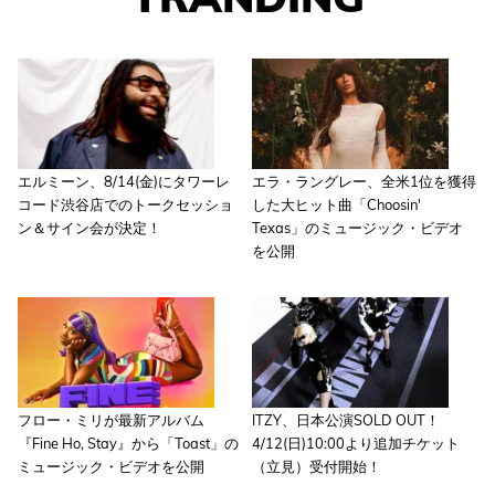
エルミーン、8/14(金)にタワーレ
エラ・ラングレー、全米1位を獲得
コード渋谷店でのトークセッショ
した大ヒット曲「Choosin'
ン＆サイン会が決定！
Texas」のミュージック・ビデオ
を公開
フロー・ミリが最新アルバム
ITZY、日本公演SOLD OUT！
『Fine Ho, Stay』から「Toast」の
4/12(日)10:00より追加チケット
ミュージック・ビデオを公開
（立見）受付開始！