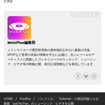
が決定
WRITER
MeloFlux編集部
メインライターで運営管理者の酒井裕紀を中心に最新の洋楽、
KPOPなど世界の音楽の情報を中心にお届け。主にレーベルやア
ーティストに関連したプレスリリースやランキング、ミュージッ
ク・ビデオ等の映像公開、来日公演情報などを発信しています。
/
/
HOME
Pacifica
パシフィカ、「Soltame!」の英語詞版となる
新曲「Just No Fun」のミュージック・ビデオを公開