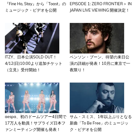
『Fine Ho, Stay』から「Toast」の
EPISODE 1: ZERO FRONTIER＞ IN
ミュージック・ビデオを公開
JAPAN LIVE VIEWING 開催決定！
ITZY、日本公演SOLD OUT！
ベンソン・ブーン、待望の来日公
4/12(日)10:00より追加チケット
演の詳細が発表！10月に東京で一
（立見）受付開始！
夜限り！
aespa、初のドームツアー4日間で
サム・スミス、1年以上ぶりとなる
17万人を動員！サプライズ日本フ
新曲「To Be Free」のミュージッ
ァンミーティング開催も発表！
ク・ビデオを公開