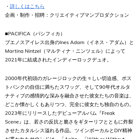
・
詳しくはこちら
企画・制作・招聘：クリエイティブマンプロダクション
■PACIFICA（パシフィカ）
ブエノスアイレス出身のInes Adam（イネス・アダム）と
Martina Nintzel（マルティナ・ニンツェル）によって
2021年に結成されたインディーロックデュオ。
2000年代初頭のガレージロックの生々しい切迫感、ポス
トパンクの自信に満ちたスワッグ、そして90年代オルタ
ナティブの感情的な深みを融合させた彼女たちの音楽は、
どこか懐かしくもありつつ、完全に彼女たち独自のもの。
2023年にリリースしたデビューアルバム『Freak
Scene』は、若さの反抗と脆さをギターリフとともに炸裂
させたカタルシス溢れる作品。ツインボーカルとDIY精神
が貫かれたサウンドは、「Anita」「With or Without