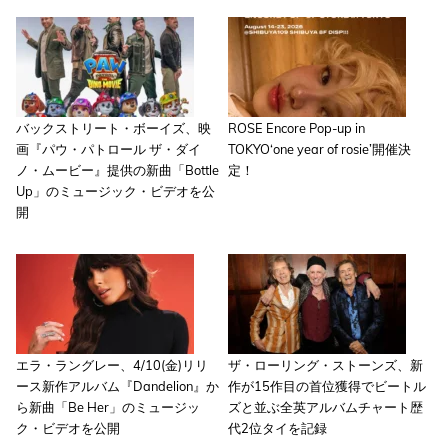
バックストリート・ボーイズ、映
ROSE Encore Pop-up in
画『パウ・パトロール ザ・ダイ
TOKYO‘one year of rosie’開催決
ノ・ムービー』提供の新曲「Bottle
定！
Up」のミュージック・ビデオを公
開
エラ・ラングレー、4/10(金)リリ
ザ・ローリング・ストーンズ、新
ース新作アルバム『Dandelion』か
作が15作目の首位獲得でビートル
ら新曲「Be Her」のミュージッ
ズと並ぶ全英アルバムチャート歴
ク・ビデオを公開
代2位タイを記録