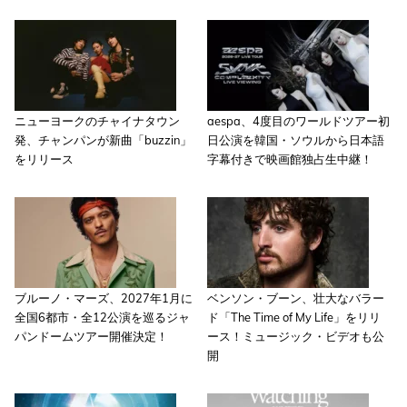
ニューヨークのチャイナタウン
aespa、4度目のワールドツアー初
発、チャンパンが新曲「buzzin」
日公演を韓国・ソウルから日本語
をリリース
字幕付きで映画館独占生中継！
ブルーノ・マーズ、2027年1月に
ベンソン・ブーン、壮大なバラー
全国6都市・全12公演を巡るジャ
ド「The Time of My Life」をリリ
パンドームツアー開催決定！
ース！ミュージック・ビデオも公
開