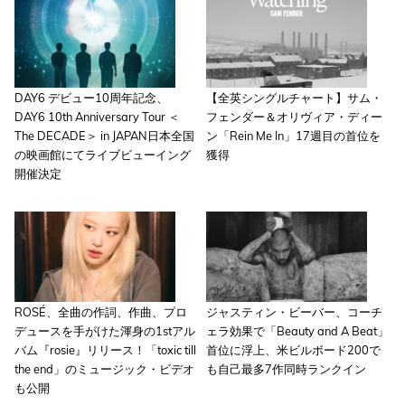
DAY6 デビュー10周年記念、
【全英シングルチャート】サム・
DAY6 10th Anniversary Tour ＜
フェンダー＆オリヴィア・ディー
The DECADE＞ in JAPAN日本全国
ン「Rein Me In」17週目の首位を
の映画館にてライブビューイング
獲得
開催決定
ROSÉ、全曲の作詞、作曲、プロ
ジャスティン・ビーバー、コーチ
デュースを手がけた渾身の1stアル
ェラ効果で「Beauty and A Beat」
バム『rosie』リリース！「toxic till
首位に浮上、米ビルボード200で
the end」のミュージック・ビデオ
も自己最多7作同時ランクイン
も公開