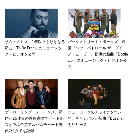
サム・スミス、1年以上ぶりとなる
バックストリート・ボーイズ、映
新曲「To Be Free」のミュージッ
画『パウ・パトロール ザ・ダイ
ク・ビデオを公開
ノ・ムービー』提供の新曲「Bottle
Up」のミュージック・ビデオを公
開
ザ・ローリング・ストーンズ、新
ニューヨークのチャイナタウン
作が15作目の首位獲得でビートル
発、チャンパンが新曲「buzzin」
ズと並ぶ全英アルバムチャート歴
をリリース
代2位タイを記録