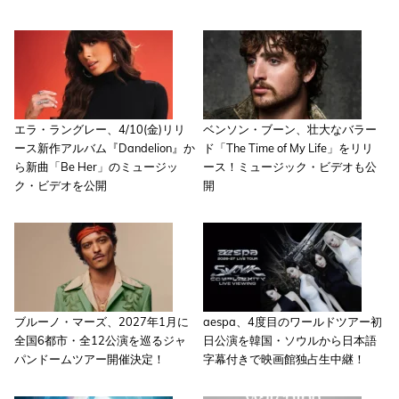
エラ・ラングレー、4/10(金)リリ
ベンソン・ブーン、壮大なバラー
ース新作アルバム『Dandelion』か
ド「The Time of My Life」をリリ
ら新曲「Be Her」のミュージッ
ース！ミュージック・ビデオも公
ク・ビデオを公開
開
ブルーノ・マーズ、2027年1月に
aespa、4度目のワールドツアー初
全国6都市・全12公演を巡るジャ
日公演を韓国・ソウルから日本語
パンドームツアー開催決定！
字幕付きで映画館独占生中継！