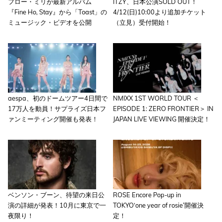
フロー・ミリが最新アルバム
ITZY、日本公演SOLD OUT！
『Fine Ho, Stay』から「Toast」の
4/12(日)10:00より追加チケット
ミュージック・ビデオを公開
（立見）受付開始！
aespa、初のドームツアー4日間で
NMIXX 1ST WORLD TOUR ＜
17万人を動員！サプライズ日本フ
EPISODE 1: ZERO FRONTIER＞ IN
ァンミーティング開催も発表！
JAPAN LIVE VIEWING 開催決定！
ベンソン・ブーン、待望の来日公
ROSE Encore Pop-up in
演の詳細が発表！10月に東京で一
TOKYO‘one year of rosie’開催決
夜限り！
定！