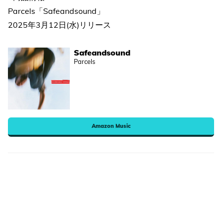
Parcels「Safeandsound」
2025年3月12日(水)リリース
Safeandsound
Parcels
Amazon Music