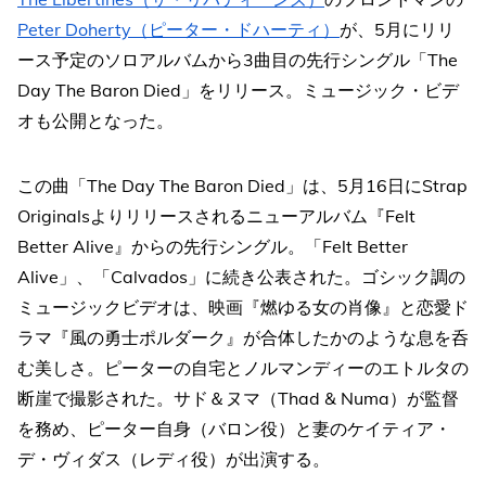
Peter Doherty（ピーター・ドハーティ）
が、5月にリリ
ース予定のソロアルバムから3曲目の先行シングル「The
Day The Baron Died」をリリース。ミュージック・ビデ
オも公開となった。
この曲「The Day The Baron Died」は、5月16日にStrap
Originalsよりリリースされるニューアルバム『Felt
Better Alive』からの先行シングル。「Felt Better
Alive」、「Calvados」に続き公表された。ゴシック調の
ミュージックビデオは、映画『燃ゆる女の肖像』と恋愛ド
ラマ『風の勇士ポルダーク』が合体したかのような息を呑
む美しさ。ピーターの自宅とノルマンディーのエトルタの
断崖で撮影された。サド＆ヌマ（Thad & Numa）が監督
を務め、ピーター自身（バロン役）と妻のケイティア・
デ・ヴィダス（レディ役）が出演する。