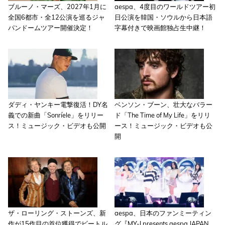
ブルーノ・マーズ、2027年1月に
aespa、4度目のワールドツアー初
全国6都市・全12公演を巡るジャ
日公演を韓国・ソウルから日本語
パンドームツアー開催決定！
字幕付きで映画館独占生中継！
ダディ・ヤンキー電撃復活！DY名
ベンソン・ブーン、壮大なバラー
義での新曲「Sonríele」をリリー
ド「The Time of My Life」をリリ
ス！ミュージック・ビデオも公開
ース！ミュージック・ビデオも公
開
ザ・ローリング・ストーンズ、新
aespa、日本のファンミーティン
作が15作目の首位獲得でビートル
グ『MY-J presents aespa JAPAN