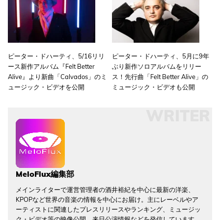
ピーター・ドハーティ、5/16リリ
ピーター・ドハーティ、5月に9年
ース新作アルバム『Felt Better
ぶり新作ソロアルバムをリリー
Alive』より新曲「Calvados」のミ
ス！先行曲「Felt Better Alive」の
ュージック・ビデオを公開
ミュージック・ビデオも公開
WRITER
MeloFlux編集部
メインライターで運営管理者の酒井裕紀を中心に最新の洋楽、
KPOPなど世界の音楽の情報を中心にお届け。主にレーベルやア
ーティストに関連したプレスリリースやランキング、ミュージッ
ク・ビデオ等の映像公開、来日公演情報などを発信しています。