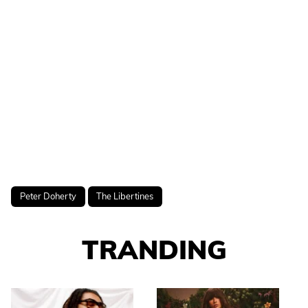
Peter Doherty
The Libertines
TRANDING