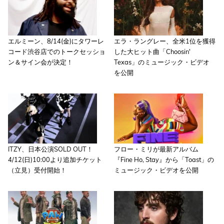
エルミーン、8/14(金)にタワーレ
エラ・ラングレー、全米1位を獲得
コード渋谷店でのトークセッショ
した大ヒット曲「Choosin'
ン＆サイン会が決定！
Texas」のミュージック・ビデオ
を公開
ITZY、日本公演SOLD OUT！
フロー・ミリが最新アルバム
4/12(日)10:00より追加チケット
『Fine Ho, Stay』から「Toast」の
（立見）受付開始！
ミュージック・ビデオを公開