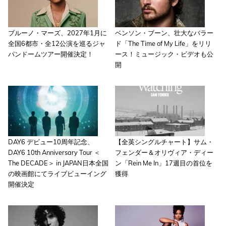
ブルーノ・マーズ、2027年1月に
ベンソン・ブーン、壮大なバラー
全国6都市・全12公演を巡るジャ
ド「The Time of My Life」をリリ
パンドームツアー開催決定！
ース！ミュージック・ビデオも公
開
DAY6 デビュー10周年記念、
【全英シングルチャート】サム・
DAY6 10th Anniversary Tour ＜
フェンダー＆オリヴィア・ディー
The DECADE＞ in JAPAN日本全国
ン「Rein Me In」17週目の首位を
の映画館にてライブビューイング
獲得
開催決定