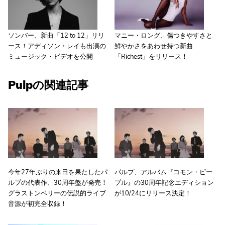
ソンバー、新曲「12 to 12」リリ
マニー・ロング、傷つきやすさと
ース！アディソン・レイも出演の
鮮やかさをあわせ持つ新曲
ミュージック・ビデオを公開
「Richest」をリリース！
Pulpの関連記事
今年27年ぶりの来日を果たしたパ
パルプ、アルバム『コモン・ピー
ルプの代表作、30周年盤が発売！
プル』の30周年記念エディション
グラストンベリーの伝説的ライブ
が10/24にリリース決定！
音源が初完全収録！