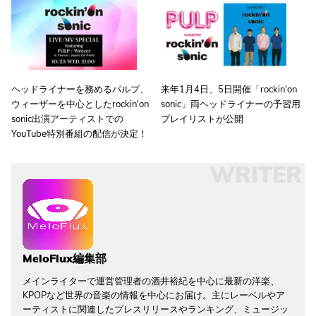
ヘッドライナーを務めるパルプ、
来年1月4日、5日開催「rockin'on
ウィーザーを中心としたrockin'on
sonic」両ヘッドライナーの予習用
sonic出演アーティストでの
プレイリストが公開
YouTube特別番組の配信が決定！
WRITER
MeloFlux編集部
メインライターで運営管理者の酒井裕紀を中心に最新の洋楽、
KPOPなど世界の音楽の情報を中心にお届け。主にレーベルやア
ーティストに関連したプレスリリースやランキング、ミュージッ