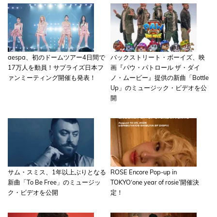
aespa、初のドームツアー4日間で
バックストリート・ボーイズ、映
17万人を動員！サプライズ日本フ
画『パウ・パトロール ザ・ダイ
ァンミーティング開催も発表！
ノ・ムービー』提供の新曲「Bottle
Up」のミュージック・ビデオを公
開
サム・スミス、1年以上ぶりとなる
ROSE Encore Pop-up in
新曲「To Be Free」のミュージッ
TOKYO‘one year of rosie’開催決
ク・ビデオを公開
定！