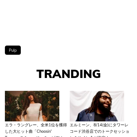
Pulp
TRANDING
エラ・ラングレー、全米1位を獲得
エルミーン、8/14(金)にタワーレ
した大ヒット曲「Choosin'
コード渋谷店でのトークセッショ