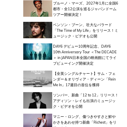
ブルーノ・マーズ、2027年1月に全国6
都市・全12公演を巡るジャパンドーム
ツアー開催決定！
ベンソン・ブーン、壮大なバラード
「The Time of My Life」をリリース！ミ
ュージック・ビデオも公開
DAY6 デビュー10周年記念、DAY6
10th Anniversary Tour ＜The DECADE
＞ in JAPAN日本全国の映画館にてライ
ブビューイング開催決定
【全英シングルチャート】サム・フェ
ンダー＆オリヴィア・ディーン「Rein
Me In」17週目の首位を獲得
ソンバー、新曲「12 to 12」リリース！
アディソン・レイも出演のミュージッ
ク・ビデオを公開
マニー・ロング、傷つきやすさと鮮や
かさをあわせ持つ新曲「Richest」をリ