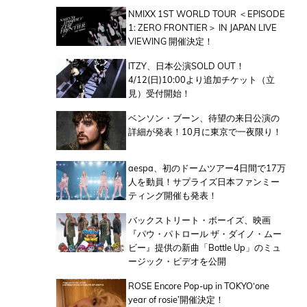
NMIXX 1ST WORLD TOUR ＜EPISODE
1: ZERO FRONTIER＞ IN JAPAN LIVE
VIEWING 開催決定！
ITZY、日本公演SOLD OUT！
4/12(日)10:00より追加チケット（立
見）受付開始！
ベンソン・ブーン、待望の来日公演の
詳細が発表！10月に東京で一夜限り！
aespa、初のドームツアー4日間で17万
人を動員！サプライズ日本ファンミー
ティング開催も発表！
バックストリート・ボーイズ、映画
『パウ・パトロール ザ・ダイノ・ムー
ビー』提供の新曲「Bottle Up」のミュ
ージック・ビデオを公開
ROSE Encore Pop-up in TOKYO‘one
year of rosie’開催決定！