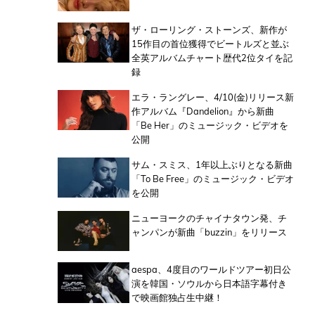
ザ・ローリング・ストーンズ、新作が
15作目の首位獲得でビートルズと並ぶ
全英アルバムチャート歴代2位タイを記
録
エラ・ラングレー、4/10(金)リリース新
作アルバム『Dandelion』から新曲
「Be Her」のミュージック・ビデオを
公開
サム・スミス、1年以上ぶりとなる新曲
「To Be Free」のミュージック・ビデオ
を公開
ニューヨークのチャイナタウン発、チ
ャンパンが新曲「buzzin」をリリース
aespa、4度目のワールドツアー初日公
演を韓国・ソウルから日本語字幕付き
で映画館独占生中継！