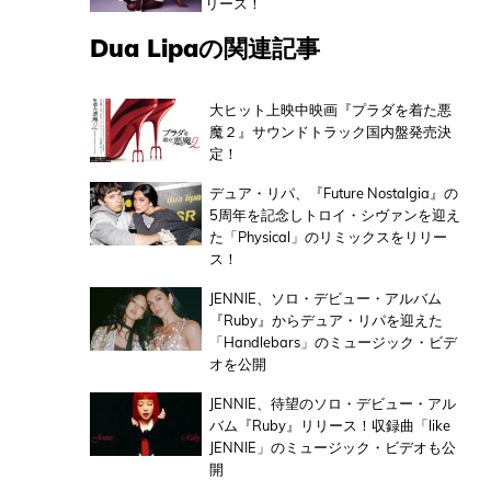
リース！
Dua Lipaの関連記事
大ヒット上映中映画『プラダを着た悪
魔２』サウンドトラック国内盤発売決
定！
デュア・リパ、『Future Nostalgia』の
5周年を記念しトロイ・シヴァンを迎え
た「Physical」のリミックスをリリー
ス！
JENNIE、ソロ・デビュー・アルバム
『Ruby』からデュア・リパを迎えた
「Handlebars」のミュージック・ビデ
オを公開
JENNIE、待望のソロ・デビュー・アル
バム『Ruby』リリース！収録曲「like
JENNIE」のミュージック・ビデオも公
開