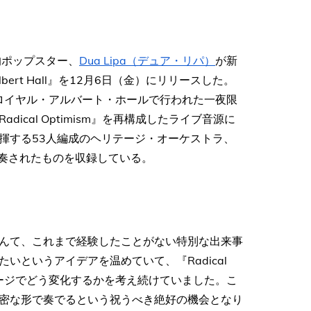
的ポップスター、
Dua Lipa（デュア・リパ）
が新
l Albert Hall』を12月6日（金）にリリースした。
なロイヤル・アルバート・ホールで行われた一夜限
cal Optimism』を再構成したライブ音源に
揮する53人編成のヘリテージ・オーケストラ、
演奏されたものを収録している。
んて、これまで経験したことがない特別な出来事
というアイデアを温めていて、『Radical
テージでどう変化するかを考え続けていました。こ
密な形で奏でるという祝うべき絶好の機会となり