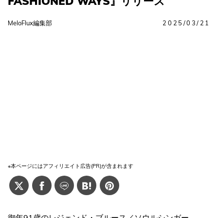
FASHIONED WAYS』リリース
MeloFlux編集部
2025/03/21
※本ページにはアフィリエイト広告(PR)が含まれます
御年91歳のレジェンド・ブルース／ソウルシンガー、