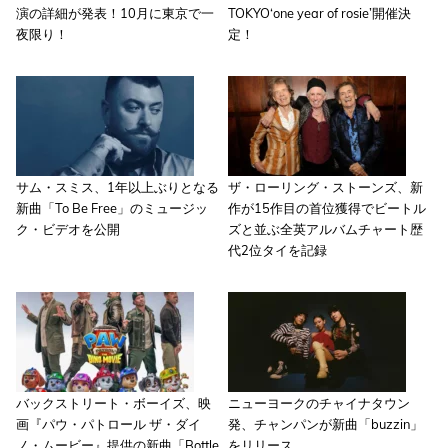
演の詳細が発表！10月に東京で一
TOKYO‘one year of rosie’開催決
夜限り！
定！
サム・スミス、1年以上ぶりとなる
ザ・ローリング・ストーンズ、新
新曲「To Be Free」のミュージッ
作が15作目の首位獲得でビートル
ク・ビデオを公開
ズと並ぶ全英アルバムチャート歴
代2位タイを記録
バックストリート・ボーイズ、映
ニューヨークのチャイナタウン
画『パウ・パトロール ザ・ダイ
発、チャンパンが新曲「buzzin」
ノ・ムービー』提供の新曲「Bottle
をリリース