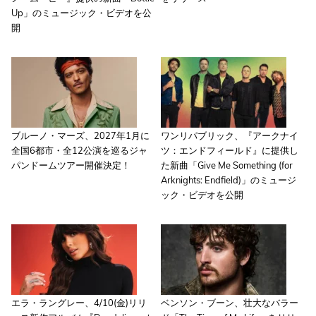
Up」のミュージック・ビデオを公
開
ブルーノ・マーズ、2027年1月に
ワンリパブリック、『アークナイ
全国6都市・全12公演を巡るジャ
ツ：エンドフィールド』に提供し
パンドームツアー開催決定！
た新曲「Give Me Something (for
Arknights: Endfield)」のミュージ
ック・ビデオを公開
エラ・ラングレー、4/10(金)リリ
ベンソン・ブーン、壮大なバラー