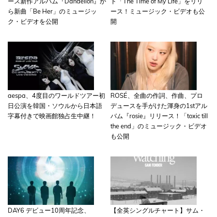
ース新作アルバム『Dandelion』か
ド「The Time of My Life」をリリ
ら新曲「Be Her」のミュージッ
ース！ミュージック・ビデオも公
ク・ビデオを公開
開
aespa、4度目のワールドツアー初
ROSÉ、全曲の作詞、作曲、プロ
日公演を韓国・ソウルから日本語
デュースを手がけた渾身の1stアル
字幕付きで映画館独占生中継！
バム『rosie』リリース！「toxic till
the end」のミュージック・ビデオ
も公開
DAY6 デビュー10周年記念、
【全英シングルチャート】サム・