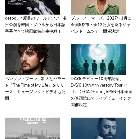
aespa、4度目のワールドツアー初
ブルーノ・マーズ、2027年1月に
日公演を韓国・ソウルから日本語
全国6都市・全12公演を巡るジャ
字幕付きで映画館独占生中継！
パンドームツアー開催決定！
ベンソン・ブーン、壮大なバラー
DAY6 デビュー10周年記念、
ド「The Time of My Life」をリリ
DAY6 10th Anniversary Tour ＜
ース！ミュージック・ビデオも公
The DECADE＞ in JAPAN日本全国
開
の映画館にてライブビューイング
開催決定