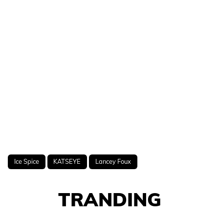
Ice Spice
KATSEYE
Lancey Foux
TRANDING