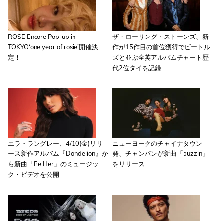
ROSE Encore Pop-up in
ザ・ローリング・ストーンズ、新
TOKYO‘one year of rosie’開催決
作が15作目の首位獲得でビートル
定！
ズと並ぶ全英アルバムチャート歴
代2位タイを記録
エラ・ラングレー、4/10(金)リリ
ニューヨークのチャイナタウン
ース新作アルバム『Dandelion』か
発、チャンパンが新曲「buzzin」
ら新曲「Be Her」のミュージッ
をリリース
ク・ビデオを公開