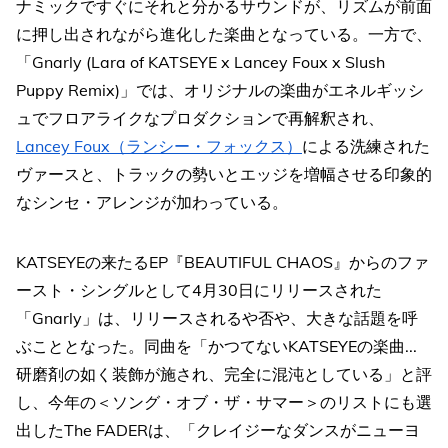
ナミックですぐにそれと分かるサウンドが、リズムが前面
に押し出されながら進化した楽曲となっている。一方で、
「Gnarly (Lara of KATSEYE x Lancey Foux x Slush
Puppy Remix)」では、オリジナルの楽曲がエネルギッシ
ュでフロアライクなプロダクションで再解釈され、
Lancey Foux（ランシー・フォックス）
による洗練された
ヴァースと、トラックの勢いとエッジを増幅させる印象的
なシンセ・アレンジが加わっている。
KATSEYEの来たるEP『BEAUTIFUL CHAOS』からのファ
ースト・シングルとして4月30日にリリースされた
「Gnarly」は、リリースされるや否や、大きな話題を呼
ぶこととなった。同曲を「かつてないKATSEYEの楽曲...
研磨剤の如く装飾が施され、完全に混沌としている」と評
し、今年の＜ソング・オブ・ザ・サマー＞のリストにも選
出したThe FADERは、「クレイジーなダンスがニューヨ