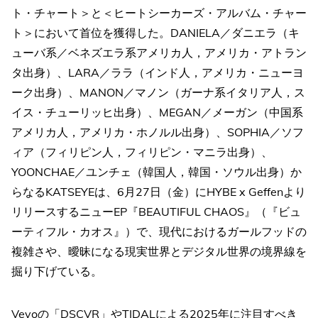
ト・チャート＞と＜ヒートシーカーズ・アルバム・チャー
ト＞において首位を獲得した。DANIELA／ダニエラ（キ
ューバ系／ベネズエラ系アメリカ人，アメリカ・アトラン
タ出身）、LARA／ララ（インド人，アメリカ・ニューヨ
ーク出身）、MANON／マノン（ガーナ系イタリア人，ス
イス・チューリッヒ出身）、MEGAN／メーガン（中国系
アメリカ人，アメリカ・ホノルル出身）、SOPHIA／ソフ
ィア（フィリピン人，フィリピン・マニラ出身）、
YOONCHAE／ユンチェ（韓国人，韓国・ソウル出身）か
らなるKATSEYEは、6月27日（金）にHYBE x Geffenより
リリースするニューEP『BEAUTIFUL CHAOS』（『ビュ
ーティフル・カオス』）で、現代におけるガールフッドの
複雑さや、曖昧になる現実世界とデジタル世界の境界線を
掘り下げている。
Vevoの「DSCVR」やTIDALによる2025年に注目すべき