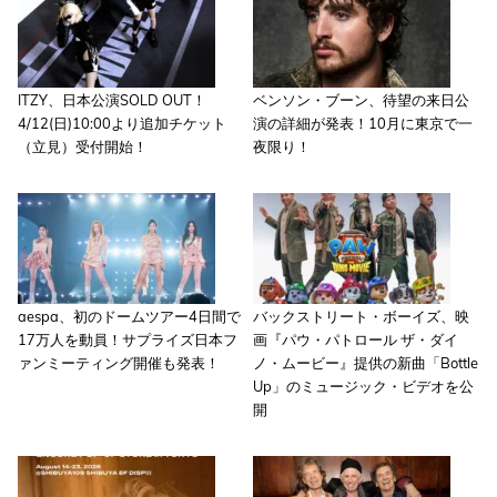
ITZY、日本公演SOLD OUT！
ベンソン・ブーン、待望の来日公
4/12(日)10:00より追加チケット
演の詳細が発表！10月に東京で一
（立見）受付開始！
夜限り！
aespa、初のドームツアー4日間で
バックストリート・ボーイズ、映
17万人を動員！サプライズ日本フ
画『パウ・パトロール ザ・ダイ
ァンミーティング開催も発表！
ノ・ムービー』提供の新曲「Bottle
Up」のミュージック・ビデオを公
開