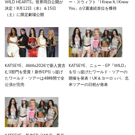
WILD HEARTS』世界同日公開が
ー・スウィフト「I Knew It, I Knew
決定！8月12日（水）＆15日
You」が2週連続首位を獲得
（土）に限定劇場公開
KATSEYE、AMAs2026で新人賞含
KATSEYE、ニュー・EP『WILD』
む3部門を受賞！新作EP引っ提げ
を引っ提げたワールド・ツアーの
たワールド・ツアーは48時間で全
開催を発表！UK＆ヨーロッパ、北
公演が完売
米ツアーの日程が発表