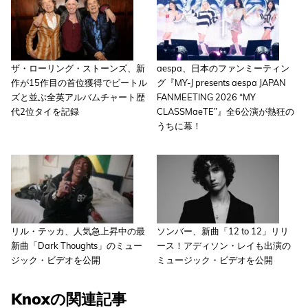
ザ・ローリング・ストーンズ、新
aespa、日本のファンミーティン
作が15作目の首位獲得でビートル
グ『MY-J presents aespa JAPAN
ズと並ぶ全英アルバムチャート歴
FANMEETING 2026 “MY
代2位タイを記録
CLASSMaeTE”』全6公演が熱狂の
うちに幕！
リル・テッカ、人気急上昇中の最
ソンバー、新曲「12 to 12」リリ
新曲「Dark Thoughts」のミュー
ース！アディソン・レイも出演の
ジック・ビデオを公開
ミュージック・ビデオを公開
Knoxの関連記事