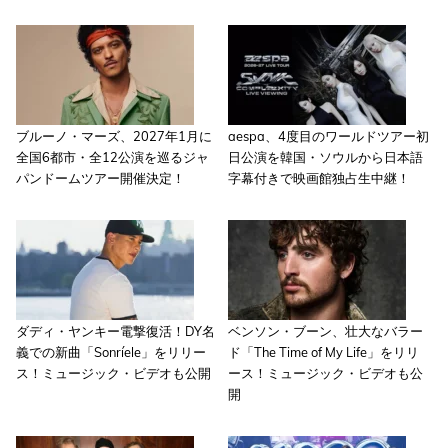
ブルーノ・マーズ、2027年1月に
aespa、4度目のワールドツアー初
全国6都市・全12公演を巡るジャ
日公演を韓国・ソウルから日本語
パンドームツアー開催決定！
字幕付きで映画館独占生中継！
ダディ・ヤンキー電撃復活！DY名
ベンソン・ブーン、壮大なバラー
義での新曲「Sonríele」をリリー
ド「The Time of My Life」をリリ
ス！ミュージック・ビデオも公開
ース！ミュージック・ビデオも公
開