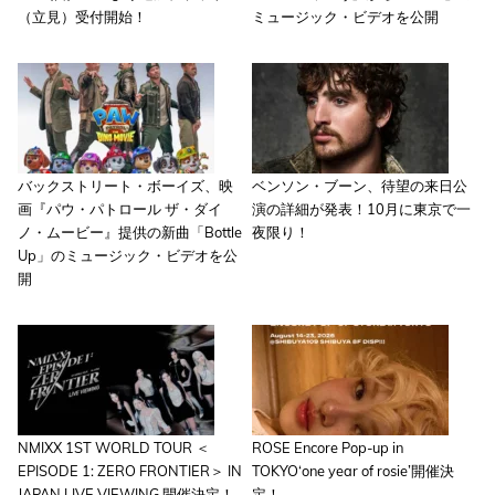
（立見）受付開始！
ミュージック・ビデオを公開
バックストリート・ボーイズ、映
ベンソン・ブーン、待望の来日公
画『パウ・パトロール ザ・ダイ
演の詳細が発表！10月に東京で一
ノ・ムービー』提供の新曲「Bottle
夜限り！
Up」のミュージック・ビデオを公
開
NMIXX 1ST WORLD TOUR ＜
ROSE Encore Pop-up in
EPISODE 1: ZERO FRONTIER＞ IN
TOKYO‘one year of rosie’開催決
JAPAN LIVE VIEWING 開催決定！
定！