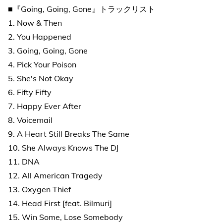
■『Going, Going, Gone』トラックリスト
1. Now & Then
2. You Happened
3. Going, Going, Gone
4. Pick Your Poison
5. She's Not Okay
6. Fifty Fifty
7. Happy Ever After
8. Voicemail
9. A Heart Still Breaks The Same
10. She Always Knows The DJ
11. DNA
12. All American Tragedy
13. Oxygen Thief
14. Head First [feat. Bilmuri]
15. Win Some, Lose Somebody