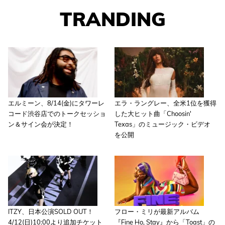
TRANDING
エルミーン、8/14(金)にタワーレ
エラ・ラングレー、全米1位を獲得
コード渋谷店でのトークセッショ
した大ヒット曲「Choosin'
ン＆サイン会が決定！
Texas」のミュージック・ビデオ
を公開
ITZY、日本公演SOLD OUT！
フロー・ミリが最新アルバム
4/12(日)10:00より追加チケット
『Fine Ho, Stay』から「Toast」の