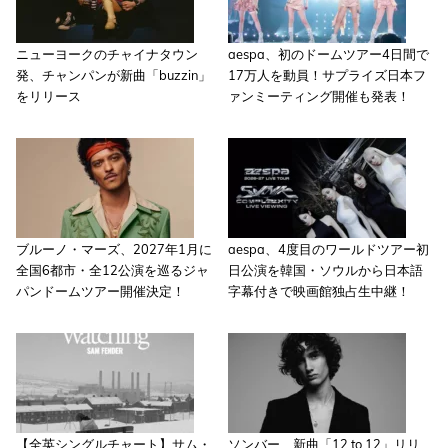
ニューヨークのチャイナタウン
aespa、初のドームツアー4日間で
発、チャンパンが新曲「buzzin」
17万人を動員！サプライズ日本フ
をリリース
ァンミーティング開催も発表！
ブルーノ・マーズ、2027年1月に
aespa、4度目のワールドツアー初
全国6都市・全12公演を巡るジャ
日公演を韓国・ソウルから日本語
パンドームツアー開催決定！
字幕付きで映画館独占生中継！
【全英シングルチャート】サム・
ソンバー、新曲「12 to 12」リリ