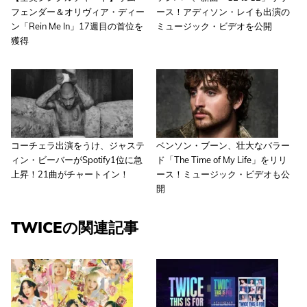
フェンダー＆オリヴィア・ディー
ース！アディソン・レイも出演の
ン「Rein Me In」17週目の首位を
ミュージック・ビデオを公開
獲得
コーチェラ出演をうけ、ジャステ
ベンソン・ブーン、壮大なバラー
ィン・ビーバーがSpotify1位に急
ド「The Time of My Life」をリリ
上昇！21曲がチャートイン！
ース！ミュージック・ビデオも公
開
TWICEの関連記事