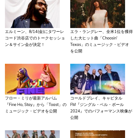
エルミーン、8/14(金)にタワーレ
エラ・ラングレー、全米1位を獲得
コード渋谷店でのトークセッショ
した大ヒット曲「Choosin'
ン＆サイン会が決定！
Texas」のミュージック・ビデオ
を公開
フロー・ミリが最新アルバム
コールドプレイ、キャピタル
『Fine Ho, Stay』から「Toast」の
FM『ジングル・ベル・ボール
ミュージック・ビデオを公開
2024』でのパフォーマンス映像が
公開