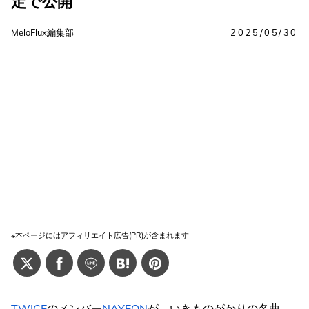
定で公開
MeloFlux編集部
2025/05/30
※本ページにはアフィリエイト広告(PR)が含まれます
TWICE
のメンバー
NAYEON
が、いきものがかりの名曲