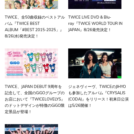
TWICE、全50曲収録のベストアル
TWICE LIVE DVD & Blu-
バム『TWICE BEST
ray『TWICE
WORLD TOUR IN
ALBUM「#BEST 2015-2025」』
JAPAN』8/26発売決定！
8/26(水)発売決定！
TWICE、JAPAN DEBUT 9周年を
ジェネヴィーヴ、TWICEのJIHYO
記念して、全国のGiGOグループの
も参加したアルバム『CRYSALIS
お店において『TWICELOVELYS』
(CODA)』をリリース！初来日公演
のドットデザインが特徴のGiGO限
は5/26開催！
定景品が登場！