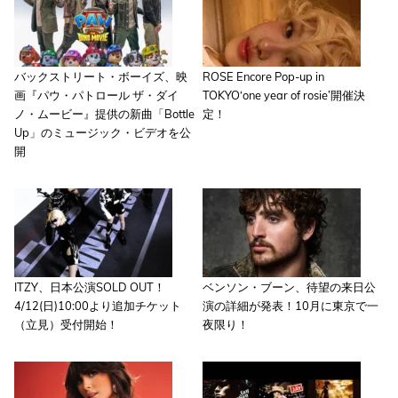
バックストリート・ボーイズ、映
ROSE Encore Pop-up in
画『パウ・パトロール ザ・ダイ
TOKYO‘one year of rosie’開催決
ノ・ムービー』提供の新曲「Bottle
定！
Up」のミュージック・ビデオを公
開
ITZY、日本公演SOLD OUT！
ベンソン・ブーン、待望の来日公
4/12(日)10:00より追加チケット
演の詳細が発表！10月に東京で一
（立見）受付開始！
夜限り！