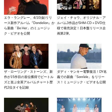
エラ・ラングレー、4/10(金)リリ
ジェイ・チョウ、オリジナル・ア
ース新作アルバム『Dandelion』か
ルバム3作品がSHM-CD＋DVD仕
ら新曲「Be Her」のミュージッ
様で発売決定！日本盤リリース企
ク・ビデオを公開
画第2弾。
ザ・ローリング・ストーンズ、新
ダディ・ヤンキー電撃復活！DY名
作が15作目の首位獲得でビートル
義での新曲「Sonríele」をリリー
ズと並ぶ全英アルバムチャート歴
ス！ミュージック・ビデオも公開
代2位タイを記録