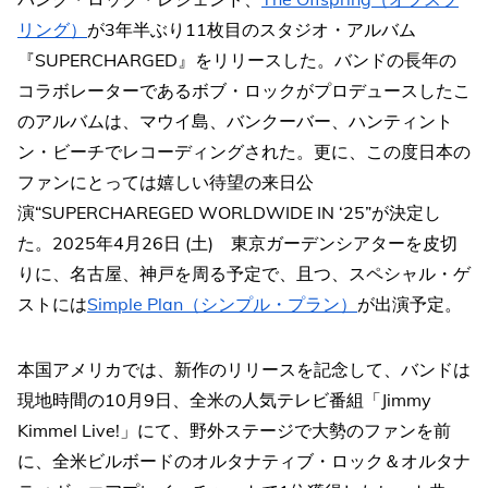
リング）
が3年半ぶり11枚目のスタジオ・アルバム
『SUPERCHARGED』をリリースした。バンドの長年の
コラボレーターであるボブ・ロックがプロデュースしたこ
のアルバムは、マウイ島、バンクーバー、ハンティント
ン・ビーチでレコーディングされた。更に、この度日本の
ファンにとっては嬉しい待望の来日公
演“SUPERCHAREGED WORLDWIDE IN ‘25”が決定し
た。2025年4月26日 (土) 東京ガーデンシアターを皮切
りに、名古屋、神戸を周る予定で、且つ、スペシャル・ゲ
ストには
Simple Plan（シンプル・プラン）
が出演予定。
本国アメリカでは、新作のリリースを記念して、バンドは
現地時間の10月9日、全米の人気テレビ番組「Jimmy
Kimmel Live!」にて、野外ステージで大勢のファンを前
に、全米ビルボードのオルタナティブ・ロック＆オルタナ