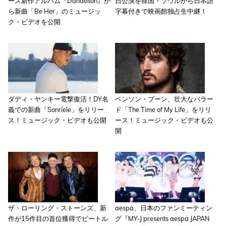
ース新作アルバム『Dandelion』か
日公演を韓国・ソウルから日本語
ら新曲「Be Her」のミュージッ
字幕付きで映画館独占生中継！
ク・ビデオを公開
ダディ・ヤンキー電撃復活！DY名
ベンソン・ブーン、壮大なバラー
義での新曲「Sonríele」をリリー
ド「The Time of My Life」をリリ
ス！ミュージック・ビデオも公開
ース！ミュージック・ビデオも公
開
ザ・ローリング・ストーンズ、新
aespa、日本のファンミーティン
作が15作目の首位獲得でビートル
グ『MY-J presents aespa JAPAN