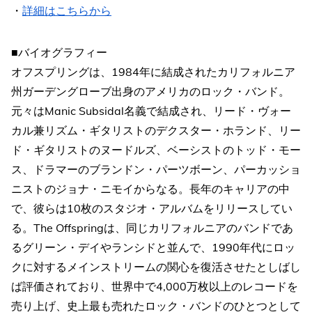
・
詳細はこちらから
■バイオグラフィー
オフスプリングは、1984年に結成されたカリフォルニア
州ガーデングローブ出身のアメリカのロック・バンド。
元々はManic Subsidal名義で結成され、リード・ヴォー
カル兼リズム・ギタリストのデクスター・ホランド、リー
ド・ギタリストのヌードルズ、ベーシストのトッド・モー
ス、ドラマーのブランドン・パーツボーン、パーカッショ
ニストのジョナ・ニモイからなる。長年のキャリアの中
で、彼らは10枚のスタジオ・アルバムをリリースしてい
る。The Offspringは、同じカリフォルニアのバンドであ
るグリーン・デイやランシドと並んで、1990年代にロッ
クに対するメインストリームの関心を復活させたとしばし
ば評価されており、世界中で4,000万枚以上のレコードを
売り上げ、史上最も売れたロック・バンドのひとつとして