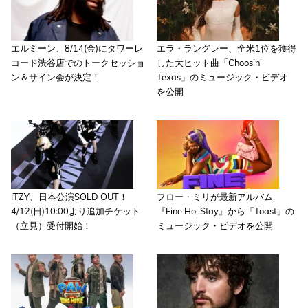
エルミーン、8/14(金)にタワーレ
エラ・ラングレー、全米1位を獲得
コード渋谷店でのトークセッショ
した大ヒット曲「Choosin'
ン＆サイン会が決定！
Texas」のミュージック・ビデオ
を公開
ITZY、日本公演SOLD OUT！
フロー・ミリが最新アルバム
4/12(日)10:00より追加チケット
『Fine Ho, Stay』から「Toast」の
（立見）受付開始！
ミュージック・ビデオを公開