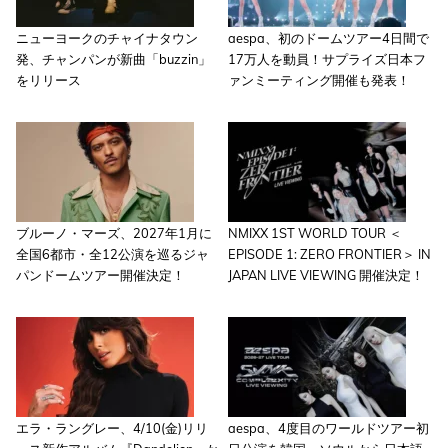
ニューヨークのチャイナタウン
aespa、初のドームツアー4日間で
発、チャンパンが新曲「buzzin」
17万人を動員！サプライズ日本フ
をリリース
ァンミーティング開催も発表！
ブルーノ・マーズ、2027年1月に
NMIXX 1ST WORLD TOUR ＜
全国6都市・全12公演を巡るジャ
EPISODE 1: ZERO FRONTIER＞ IN
パンドームツアー開催決定！
JAPAN LIVE VIEWING 開催決定！
エラ・ラングレー、4/10(金)リリ
aespa、4度目のワールドツアー初