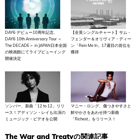
DAY6 デビュー10周年記念、
【全英シングルチャート】サム・
DAY6 10th Anniversary Tour ＜
フェンダー＆オリヴィア・ディー
The DECADE＞ in JAPAN日本全国
ン「Rein Me In」17週目の首位を
の映画館にてライブビューイング
獲得
開催決定
ソンバー、新曲「12 to 12」リリ
マニー・ロング、傷つきやすさと
ース！アディソン・レイも出演の
鮮やかさをあわせ持つ新曲
ミュージック・ビデオを公開
「Richest」をリリース！
The War and Treatyの関連記事