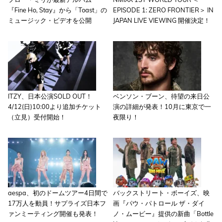
『Fine Ho, Stay』から「Toast」の
EPISODE 1: ZERO FRONTIER＞ IN
ミュージック・ビデオを公開
JAPAN LIVE VIEWING 開催決定！
ITZY、日本公演SOLD OUT！
ベンソン・ブーン、待望の来日公
4/12(日)10:00より追加チケット
演の詳細が発表！10月に東京で一
（立見）受付開始！
夜限り！
aespa、初のドームツアー4日間で
バックストリート・ボーイズ、映
17万人を動員！サプライズ日本フ
画『パウ・パトロール ザ・ダイ
ァンミーティング開催も発表！
ノ・ムービー』提供の新曲「Bottle