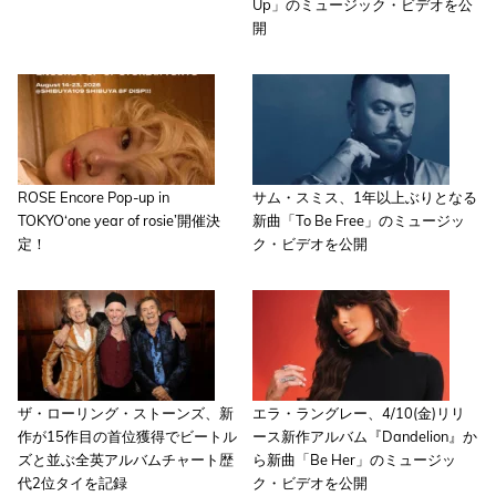
Up」のミュージック・ビデオを公
開
ROSE Encore Pop-up in
サム・スミス、1年以上ぶりとなる
TOKYO‘one year of rosie’開催決
新曲「To Be Free」のミュージッ
定！
ク・ビデオを公開
ザ・ローリング・ストーンズ、新
エラ・ラングレー、4/10(金)リリ
作が15作目の首位獲得でビートル
ース新作アルバム『Dandelion』か
ズと並ぶ全英アルバムチャート歴
ら新曲「Be Her」のミュージッ
代2位タイを記録
ク・ビデオを公開