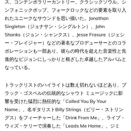
ス、コンテンポラリーカントリー、クラシックソウル、シ
ンフォニックポップ、フォークロックなどの要素を取り入
れたユニークなサウンドを思い描いた。Jonathan
Singleton（ジョナサン・シングルトン）、John
Shanks（ジョン・シャンクス）、Jesse Frasure（ジェシ
ー・フレイジャー）などの著名なプロデューサーとのコラ
ボレーションも一部あり、彼らの時代を超えた音楽性と先
進的なビジョンにしっかりと根ざした卓越したアルバムと
なっている。
トラックリストのハイライトは数え切れないほどあり、ブ
ラック・ゴスペルの伝統的なシャウト ミュージックに影
響を受けた猛烈に熱狂的な「Called You By Your
Name」、名ギタリストBilly Strings（ビリー・ストリン
グス）をフィーチャーした「Drink From Me」、ライブ・
ウィズ・ケリーで演奏した「Leads Me Home」、ジミ