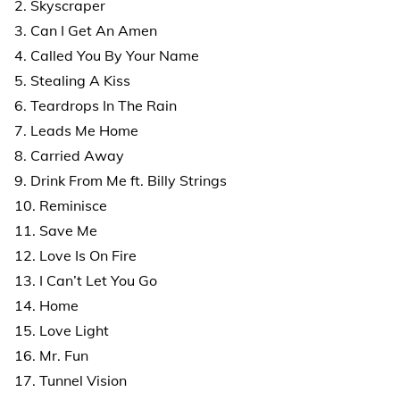
2. Skyscraper
3. Can I Get An Amen
4. Called You By Your Name
5. Stealing A Kiss
6. Teardrops In The Rain
7. Leads Me Home
8. Carried Away
9. Drink From Me ft. Billy Strings
10. Reminisce
11. Save Me
12. Love Is On Fire
13. I Can’t Let You Go
14. Home
15. Love Light
16. Mr. Fun
17. Tunnel Vision