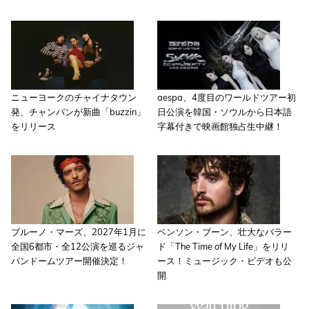
ニューヨークのチャイナタウン
aespa、4度目のワールドツアー初
発、チャンパンが新曲「buzzin」
日公演を韓国・ソウルから日本語
をリリース
字幕付きで映画館独占生中継！
ブルーノ・マーズ、2027年1月に
ベンソン・ブーン、壮大なバラー
全国6都市・全12公演を巡るジャ
ド「The Time of My Life」をリリ
パンドームツアー開催決定！
ース！ミュージック・ビデオも公
開