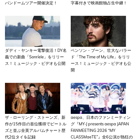
パンドームツアー開催決定！
字幕付きで映画館独占生中継！
ダディ・ヤンキー電撃復活！DY名
ベンソン・ブーン、壮大なバラー
義での新曲「Sonríele」をリリー
ド「The Time of My Life」をリリ
ス！ミュージック・ビデオも公開
ース！ミュージック・ビデオも公
開
ザ・ローリング・ストーンズ、新
aespa、日本のファンミーティン
作が15作目の首位獲得でビートル
グ『MY-J presents aespa JAPAN
ズと並ぶ全英アルバムチャート歴
FANMEETING 2026 “MY
代2位タイを記録
CLASSMaeTE”』全6公演が熱狂の