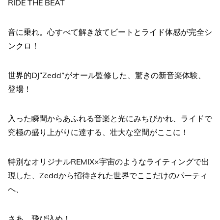
RIDE THE BEAT
音に乗れ。心すべて解き放てビートとライド体感が完全シ
ンクロ！
世界的DJ“Zedd”がオール監修した、驚きの新音楽体験、
登場！
入った瞬間からあふれる音楽と光にみちびかれ、ライドで
究極の盛り上がりに達する、壮大な空間がここに！
特別なオリジナルREMIX×宇宙のようなライティングで出
現した、Zeddから招待された世界でここだけのパーティ
へ、
さあ、飛び込め！