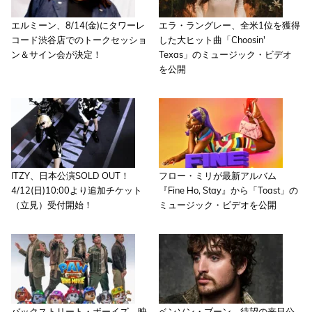
エルミーン、8/14(金)にタワーレ
エラ・ラングレー、全米1位を獲得
コード渋谷店でのトークセッショ
した大ヒット曲「Choosin'
ン＆サイン会が決定！
Texas」のミュージック・ビデオ
を公開
ITZY、日本公演SOLD OUT！
フロー・ミリが最新アルバム
4/12(日)10:00より追加チケット
『Fine Ho, Stay』から「Toast」の
（立見）受付開始！
ミュージック・ビデオを公開
バックストリート・ボーイズ、映
ベンソン・ブーン、待望の来日公