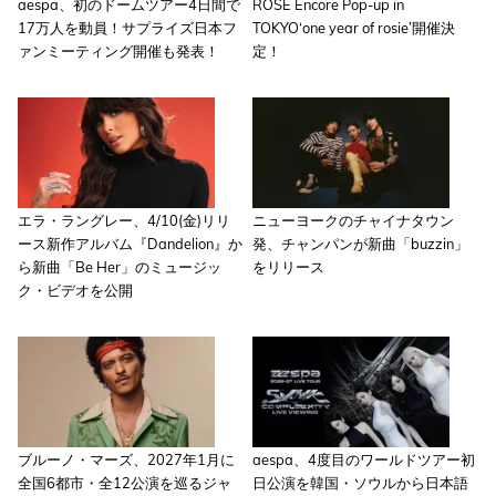
aespa、初のドームツアー4日間で
ROSE Encore Pop-up in
17万人を動員！サプライズ日本フ
TOKYO‘one year of rosie’開催決
ァンミーティング開催も発表！
定！
エラ・ラングレー、4/10(金)リリ
ニューヨークのチャイナタウン
ース新作アルバム『Dandelion』か
発、チャンパンが新曲「buzzin」
ら新曲「Be Her」のミュージッ
をリリース
ク・ビデオを公開
ブルーノ・マーズ、2027年1月に
aespa、4度目のワールドツアー初
全国6都市・全12公演を巡るジャ
日公演を韓国・ソウルから日本語