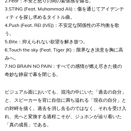
2.Fear：不安と怒りの間の緊張感を煽る。
3.STING (Feat. Muhammad Ali)：傷を通じてアイデンテ
ィティを探し求めるタイトル曲。
4.Push (Feat. REI (IVE))：不安定な関係性の不均衡を歌
う。
5.Bite：抑えられない欲望を解き放つ。
6.Touch the sky (Feat. Tiger JK)：限界なき決意を胸に高
みへ。
7.NO BRAIN NO PAIN：すべての感情が燃え尽きた後の
奇妙な静寂で幕を閉じる。
ビジュアル面においても、混沌の中にいた「過去の自分」
と、スピーカーを背に自信に満ち溢れる「現在の自分」と
の対峙を描く。過去を消し去るのではなく、それを受け入
れ、光へと変換する過程こそが、ジュホンが辿り着いた
「真の成長」である。