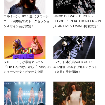
エルミーン、8/14(金)にタワーレ
NMIXX 1ST WORLD TOUR ＜
コード渋谷店でのトークセッショ
EPISODE 1: ZERO FRONTIER＞ IN
ン＆サイン会が決定！
JAPAN LIVE VIEWING 開催決定！
フロー・ミリが最新アルバム
ITZY、日本公演SOLD OUT！
『Fine Ho, Stay』から「Toast」の
4/12(日)10:00より追加チケット
ミュージック・ビデオを公開
（立見）受付開始！