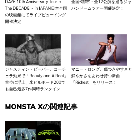
DAY6 10th Anniversary Tour ＜
全国6都市・全12公演を巡るジャ
The DECADE＞ in JAPAN日本全国
パンドームツアー開催決定！
の映画館にてライブビューイング
開催決定
ジャスティン・ビーバー、コーチ
マニー・ロング、傷つきやすさと
ェラ効果で「Beauty and A Beat」
鮮やかさをあわせ持つ新曲
首位に浮上、米ビルボード200で
「Richest」をリリース！
も自己最多7作同時ランクイン
MONSTA Xの関連記事