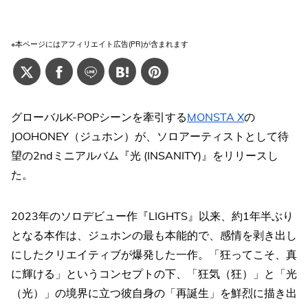
※本ページにはアフィリエイト広告(PR)が含まれます
グローバルK-POPシーンを牽引する
MONSTA X
の
JOOHONEY（ジュホン）が、ソロアーティストとして待
望の2ndミニアルバム『光 (INSANITY)』をリリースし
た。
2023年のソロデビュー作『LIGHTS』以来、約1年半ぶり
となる本作は、ジュホンの最も本能的で、感情を剥き出し
にしたクリエイティブが爆発した一作。「狂ってこそ、真
に輝ける」というコンセプトの下、「狂気（狂）」と「光
（光）」の境界に立つ彼自身の「再誕生」を鮮烈に描き出