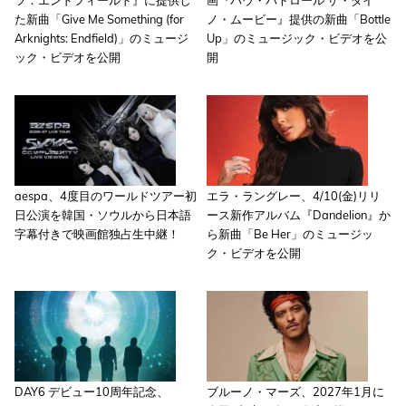
ツ：エンドフィールド』に提供し
画『パウ・パトロール ザ・ダイ
た新曲「Give Me Something (for
ノ・ムービー』提供の新曲「Bottle
Arknights: Endfield)」のミュージ
Up」のミュージック・ビデオを公
ック・ビデオを公開
開
aespa、4度目のワールドツアー初
エラ・ラングレー、4/10(金)リリ
日公演を韓国・ソウルから日本語
ース新作アルバム『Dandelion』か
字幕付きで映画館独占生中継！
ら新曲「Be Her」のミュージッ
ク・ビデオを公開
DAY6 デビュー10周年記念、
ブルーノ・マーズ、2027年1月に