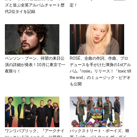
ズと並ぶ全英アルバムチャート歴
定！
代2位タイを記録
ベンソン・ブーン、待望の来日公
ROSÉ、全曲の作詞、作曲、プロ
演の詳細が発表！10月に東京で一
デュースを手がけた渾身の1stアル
夜限り！
バム『rosie』リリース！「toxic till
the end」のミュージック・ビデオ
も公開
ワンリパブリック、『アークナイ
バックストリート・ボーイズ、映