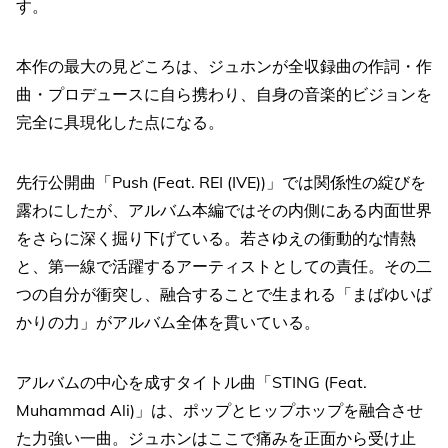
す。
本作の最大の見どころは、ジュホンが全収録曲の作詞・作
曲・プロデュースに自ら携わり、自身の音楽的ビジョンを
完全に具現化した点になる。
先行公開曲「Push (Feat. REI (IVE))」では関係性の綻びを
露わにしたが、アルバム本編ではその内側にある内面世界
をさらに深く掘り下げている。若さゆえの衝動的な情熱
と、第一線で活躍するアーティストとしての責任。その二
つの自分が衝突し、融合することで生まれる「まばゆいば
かりの力」がアルバム全体を貫いている。
アルバムの中心を成すタイトル曲「STING (Feat.
Muhammad Ali)」は、ポップとヒップホップを融合させ
た力強い一曲。ジュホンはここで痛みを正面から受け止