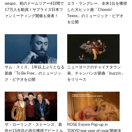
aespa、初のドームツアー4日間で
エラ・ラングレー、全米1位を獲得
17万人を動員！サプライズ日本フ
した大ヒット曲「Choosin'
ァンミーティング開催も発表！
Texas」のミュージック・ビデオ
を公開
サム・スミス、1年以上ぶりとなる
ニューヨークのチャイナタウン
新曲「To Be Free」のミュージッ
発、チャンパンが新曲「buzzin」
ク・ビデオを公開
をリリース
ザ・ローリング・ストーンズ、新
ROSE Encore Pop-up in
作が15作目の首位獲得でビートル
TOKYO‘one year of rosie’開催決