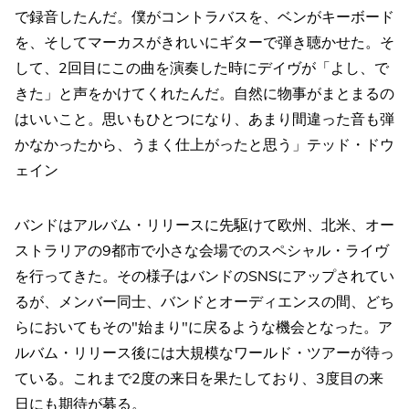
で録音したんだ。僕がコントラバスを、ベンがキーボード
を、そしてマーカスがきれいにギターで弾き聴かせた。そ
して、2回目にこの曲を演奏した時にデイヴが「よし、で
きた」と声をかけてくれたんだ。自然に物事がまとまるの
はいいこと。思いもひとつになり、あまり間違った音も弾
かなかったから、うまく仕上がったと思う」テッド・ドウ
ェイン
バンドはアルバム・リリースに先駆けて欧州、北米、オー
ストラリアの9都市で小さな会場でのスペシャル・ライヴ
を行ってきた。その様子はバンドのSNSにアップされてい
るが、メンバー同士、バンドとオーディエンスの間、どち
らにおいてもその"始まり"に戻るような機会となった。ア
ルバム・リリース後には大規模なワールド・ツアーが待っ
ている。これまで2度の来日を果たしており、3度目の来
日にも期待が募る。