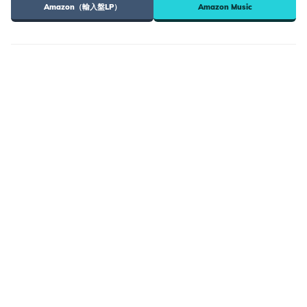
Amazon（輸入盤LP）
Amazon Music