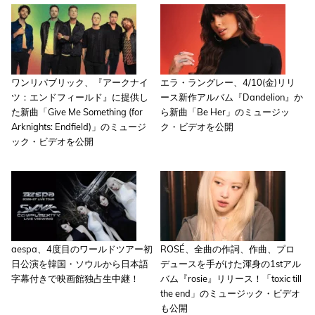
ワンリパブリック、『アークナイ
エラ・ラングレー、4/10(金)リリ
ツ：エンドフィールド』に提供し
ース新作アルバム『Dandelion』か
た新曲「Give Me Something (for
ら新曲「Be Her」のミュージッ
Arknights: Endfield)」のミュージ
ク・ビデオを公開
ック・ビデオを公開
aespa、4度目のワールドツアー初
ROSÉ、全曲の作詞、作曲、プロ
日公演を韓国・ソウルから日本語
デュースを手がけた渾身の1stアル
字幕付きで映画館独占生中継！
バム『rosie』リリース！「toxic till
the end」のミュージック・ビデオ
も公開