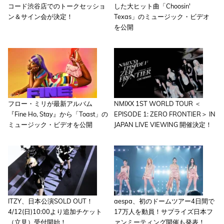
コード渋谷店でのトークセッショ
した大ヒット曲「Choosin'
ン＆サイン会が決定！
Texas」のミュージック・ビデオ
を公開
フロー・ミリが最新アルバム
NMIXX 1ST WORLD TOUR ＜
『Fine Ho, Stay』から「Toast」の
EPISODE 1: ZERO FRONTIER＞ IN
ミュージック・ビデオを公開
JAPAN LIVE VIEWING 開催決定！
ITZY、日本公演SOLD OUT！
aespa、初のドームツアー4日間で
4/12(日)10:00より追加チケット
17万人を動員！サプライズ日本フ
（立見）受付開始！
ァンミーティング開催も発表！