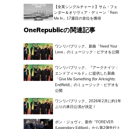
【全英シングルチャート】サム・フェ
ンダー＆オリヴィア・ディーン「Rein
Me In」17週目の首位を獲得
OneRepublicの関連記事
ワンリパブリック、新曲「Need Your
Love」のミュージック・ビデオを公開
ワンリパブリック、『アークナイツ：
エンドフィールド』に提供した新曲
「Give Me Something (for Arknights:
Endfield)」のミュージック・ビデオを
公開
ワンリパブリック、2026年2月に約1年
ぶりの来日公演が決定！
ボン・ジョヴィ、新作『FOREVER
(Legendary Edition)』から第2弾先行ト