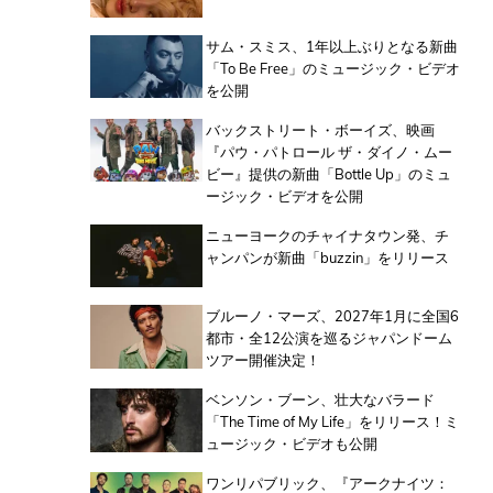
サム・スミス、1年以上ぶりとなる新曲
「To Be Free」のミュージック・ビデオ
を公開
バックストリート・ボーイズ、映画
『パウ・パトロール ザ・ダイノ・ムー
ビー』提供の新曲「Bottle Up」のミュ
ージック・ビデオを公開
ニューヨークのチャイナタウン発、チ
ャンパンが新曲「buzzin」をリリース
ブルーノ・マーズ、2027年1月に全国6
都市・全12公演を巡るジャパンドーム
ツアー開催決定！
ベンソン・ブーン、壮大なバラード
「The Time of My Life」をリリース！ミ
ュージック・ビデオも公開
ワンリパブリック、『アークナイツ：