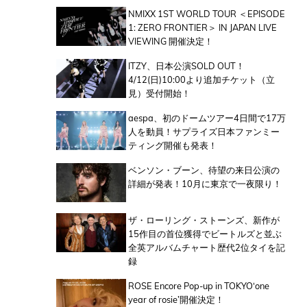
NMIXX 1ST WORLD TOUR ＜EPISODE
1: ZERO FRONTIER＞ IN JAPAN LIVE
VIEWING 開催決定！
ITZY、日本公演SOLD OUT！
4/12(日)10:00より追加チケット（立
見）受付開始！
aespa、初のドームツアー4日間で17万
人を動員！サプライズ日本ファンミー
ティング開催も発表！
ベンソン・ブーン、待望の来日公演の
詳細が発表！10月に東京で一夜限り！
ザ・ローリング・ストーンズ、新作が
15作目の首位獲得でビートルズと並ぶ
全英アルバムチャート歴代2位タイを記
録
ROSE Encore Pop-up in TOKYO‘one
year of rosie’開催決定！