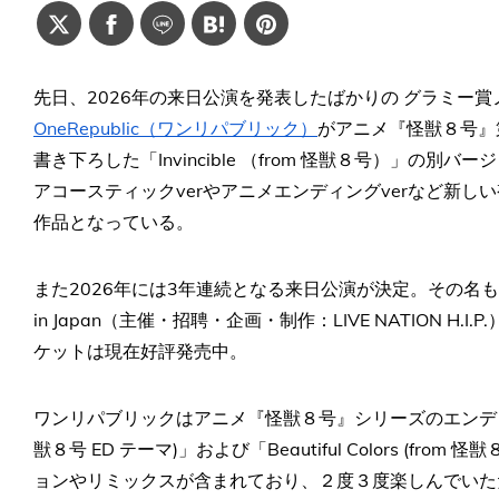
先日、2026年の来日公演を発表したばかりの グラミー
OneRepublic（ワンリパブリック）
がアニメ『怪獣８号』
書き下ろした「Invincible （from 怪獣８号）」の別バージ
アコースティックverやアニメエンディングverなど新しい視
作品となっている。
また2026年には3年連続となる来日公演が決定。その名も「ONEREPUB
in Japan（主催・招聘・企画・制作：LIVE NATION 
ケットは現在好評発売中。
ワンリパブリックはアニメ『怪獣８号』シリーズのエンディン
獣８号 ED テーマ)」および「Beautiful Colors (f
ョンやリミックスが含まれており、２度３度楽しんでいた