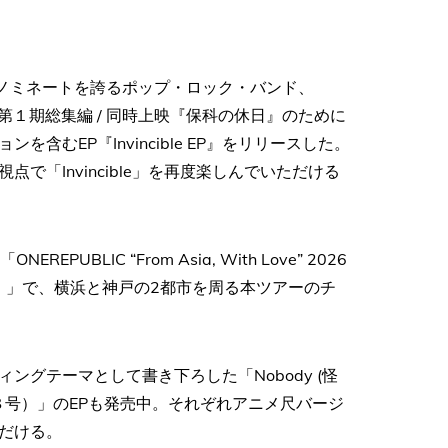
賞ノミネートを誇るポップ・ロック・バンド、
第１期総集編 / 同時上映『保科の休日』のために
ョンを含むEP『Invincible EP』をリリースした。
点で「Invincible」を再度楽しんでいただける
LIC “From Asia, With Love” 2026
H.I.P.）」で、横浜と神戸の2都市を周る本ツアーのチ
グテーマとして書き下ろした「Nobody (怪
rom 怪獣８号）」のEPも発売中。それぞれアニメ尺バージ
だける。