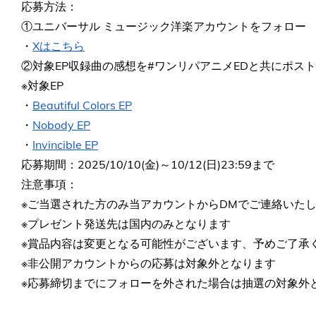
応募方法：
①ユニバーサル ミュージック洋楽アカウントをフォロー
・
Xはこちら
②対象EP収録曲の感想を#ワンリパアニメEDと共にポスト
※対象EP
・
Beautiful Colors EP
・
Nobody EP
・
Invincible EP
応募期間：2025/10/10(金)～10/12(日)23:59まで
注意事項：
※ご当選された方のみ当アカウントからDMでご連絡いた
※プレゼント発送先は国内のみとなります
※賞品内容は変更となる可能性がございます、予めご了承
※非公開アカウントからの応募は対象外となります
※応募締切までにフォローを外された場合は抽選の対象外