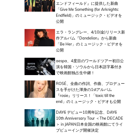
エンドフィールド』に提供した新曲
「Give Me Something (for Arknights:
Endfield)」のミュージック・ビデオを
公開
エラ・ラングレー、4/10(金)リリース新
作アルバム『Dandelion』から新曲
「Be Her」のミュージック・ビデオを
公開
aespa、4度目のワールドツアー初日公
演を韓国・ソウルから日本語字幕付き
で映画館独占生中継！
ROSÉ、全曲の作詞、作曲、プロデュー
スを手がけた渾身の1stアルバム
『rosie』リリース！「toxic till the
end」のミュージック・ビデオも公開
DAY6 デビュー10周年記念、DAY6
10th Anniversary Tour ＜The DECADE
＞ in JAPAN日本全国の映画館にてライ
ブビューイング開催決定