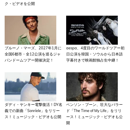
ク・ビデオを公開
ブルーノ・マーズ、2027年1月に
aespa、4度目のワールドツアー初
全国6都市・全12公演を巡るジャ
日公演を韓国・ソウルから日本語
パンドームツアー開催決定！
字幕付きで映画館独占生中継！
ダディ・ヤンキー電撃復活！DY名
ベンソン・ブーン、壮大なバラー
義での新曲「Sonríele」をリリー
ド「The Time of My Life」をリリ
ス！ミュージック・ビデオも公開
ース！ミュージック・ビデオも公
開