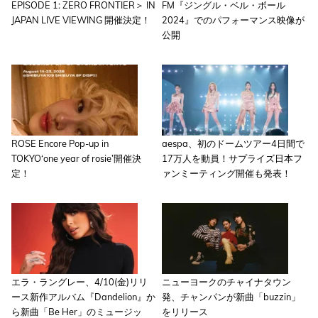
EPISODE 1: ZERO FRONTIER＞ IN
FM『ジングル・ベル・ボール
JAPAN LIVE VIEWING 開催決定！
2024』でのパフォーマンス映像が
公開
ROSE Encore Pop-up in
aespa、初のドームツアー4日間で
TOKYO‘one year of rosie’開催決
17万人を動員！サプライズ日本フ
定！
ァンミーティング開催も発表！
エラ・ラングレー、4/10(金)リリ
ニューヨークのチャイナタウン
ース新作アルバム『Dandelion』か
発、チャンパンが新曲「buzzin」
ら新曲「Be Her」のミュージッ
をリリース