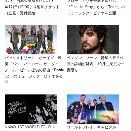
ITZY、日本公演SOLD OUT！
フロー・ミリが最新アルバム
4/12(日)10:00より追加チケット
『Fine Ho, Stay』から「Toast」の
（立見）受付開始！
ミュージック・ビデオを公開
バックストリート・ボーイズ、映
ベンソン・ブーン、待望の来日公
画『パウ・パトロール ザ・ダイ
演の詳細が発表！10月に東京で一
ノ・ムービー』提供の新曲「Bottle
夜限り！
Up」のミュージック・ビデオを公
開
NMIXX 1ST WORLD TOUR ＜
コールドプレイ、キャピタル