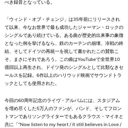
べき録音となっている。
「ウィンド・オブ・チェンジ」は35年前にリリースされ
て以来、今なお世界で最も成功したジャーマン・ロックの
シングルであり続けている。ある曲が歴史的出来事の象徴
となった例を挙げるなら、鉄のカーテンの崩壊、冷戦の終
結、そしてドイツの再統一を祝して書かれたこの賛歌こ
そ、まさにそれであろう。この曲はYouTubeで全世界10
億回以上再生され、ドイツ発のシングルとして比類なきセ
ールスを記録。6作以上のハリウッド映画でサウンドトラ
ックとしても使用された。
今回の60周年記念のライヴ・アルバムには、スタジアム
を埋め尽くした5万人のファンが、バンド、そしてフロン
トマンでありソングライターでもあるクラウス・マイネと
共に「“Now listen to my heart / it still believes in Love /