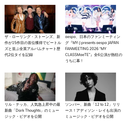
ザ・ローリング・ストーンズ、新
aespa、日本のファンミーティン
作が15作目の首位獲得でビートル
グ『MY-J presents aespa JAPAN
ズと並ぶ全英アルバムチャート歴
FANMEETING 2026 “MY
代2位タイを記録
CLASSMaeTE”』全6公演が熱狂の
うちに幕！
リル・テッカ、人気急上昇中の最
ソンバー、新曲「12 to 12」リリ
新曲「Dark Thoughts」のミュー
ース！アディソン・レイも出演の
ジック・ビデオを公開
ミュージック・ビデオを公開