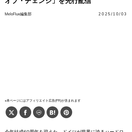
オブ・チェンジ」を先行配信
MeloFlux編集部
2025/10/03
※本ページにはアフィリエイト広告(PR)が含まれます
今年結成60周年を迎えた、ドイツが世界に誇るハードロ