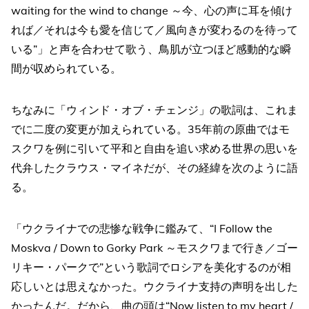
waiting for the wind to change ～今、心の声に耳を傾け
れば／それは今も愛を信じて／風向きが変わるのを待って
いる”」と声を合わせて歌う、鳥肌が立つほど感動的な瞬
間が収められている。
ちなみに「ウィンド・オブ・チェンジ」の歌詞は、これま
でに二度の変更が加えられている。35年前の原曲ではモ
スクワを例に引いて平和と自由を追い求める世界の思いを
代弁したクラウス・マイネだが、その経緯を次のように語
る。
「ウクライナでの悲惨な戦争に鑑みて、“I Follow the
Moskva / Down to Gorky Park ～モスクワまで行き／ゴー
リキー・パークで”という歌詞でロシアを美化するのが相
応しいとは思えなかった。ウクライナ支持の声明を出した
かったんだ。だから、曲の頭は“Now listen to my heart /