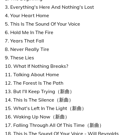
3. Everything's Here And Nothing's Lost
4. Your Heart Home
5. This Is The Sound Of Your Voice
6. Hold Me In The Fire
7. Years That Fall
8. Never Really Tire
9. These Lies
10. What If Nothing Breaks?
11. Talking About Home
12. The Forest Is The Path
13. But I'll Keep Trying（新曲）
14. This Is The Silence（新曲）
15. What's Left In The Light（新曲）
16. Waking Up Now（新曲）
17. Falling Through All Of This Time（新曲）
18. This Is The Sound Of Your Voice - Will Reynolds