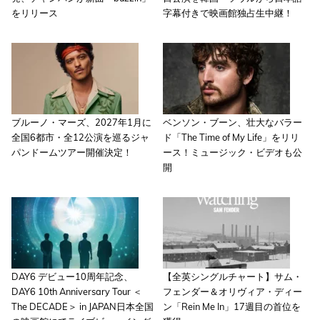
をリリース
字幕付きで映画館独占生中継！
ブルーノ・マーズ、2027年1月に
ベンソン・ブーン、壮大なバラー
全国6都市・全12公演を巡るジャ
ド「The Time of My Life」をリリ
パンドームツアー開催決定！
ース！ミュージック・ビデオも公
開
DAY6 デビュー10周年記念、
【全英シングルチャート】サム・
DAY6 10th Anniversary Tour ＜
フェンダー＆オリヴィア・ディー
The DECADE＞ in JAPAN日本全国
ン「Rein Me In」17週目の首位を