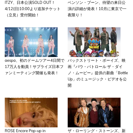
ITZY、日本公演SOLD OUT！
ベンソン・ブーン、待望の来日公
4/12(日)10:00より追加チケット
演の詳細が発表！10月に東京で一
（立見）受付開始！
夜限り！
aespa、初のドームツアー4日間で
バックストリート・ボーイズ、映
17万人を動員！サプライズ日本フ
画『パウ・パトロール ザ・ダイ
ァンミーティング開催も発表！
ノ・ムービー』提供の新曲「Bottle
Up」のミュージック・ビデオを公
開
ROSE Encore Pop-up in
ザ・ローリング・ストーンズ、新