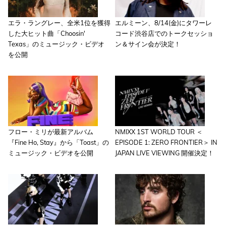
エラ・ラングレー、全米1位を獲得
エルミーン、8/14(金)にタワーレ
した大ヒット曲「Choosin'
コード渋谷店でのトークセッショ
Texas」のミュージック・ビデオ
ン＆サイン会が決定！
を公開
フロー・ミリが最新アルバム
NMIXX 1ST WORLD TOUR ＜
『Fine Ho, Stay』から「Toast」の
EPISODE 1: ZERO FRONTIER＞ IN
ミュージック・ビデオを公開
JAPAN LIVE VIEWING 開催決定！