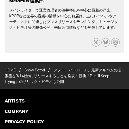
MeloFlux編集部
メインライターで運営管理者の酒井裕紀を中心に最新の洋楽、
KPOPなど世界の音楽の情報を中心にお届け。主にレーベルやア
ーティストに関連したプレスリリースやランキング、ミュージッ
ク・ビデオ等の映像公開、来日公演情報などを発信しています。
/
/
HOME
Snow Patrol
スノー・パトロール、最新アルバムの拡
張盤を3/14(金)にリリースすることを発表！新曲「But I'll Keep
Trying」のリリック・ビデオも公開
ARTISTS
COMPANY
PRIVACY POLICY