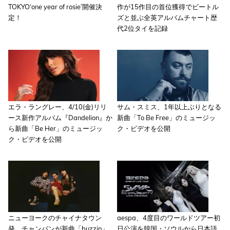
TOKYO‘one year of rosie’開催決
作が15作目の首位獲得でビートル
定！
ズと並ぶ全英アルバムチャート歴
代2位タイを記録
エラ・ラングレー、4/10(金)リリ
サム・スミス、1年以上ぶりとなる
ース新作アルバム『Dandelion』か
新曲「To Be Free」のミュージッ
ら新曲「Be Her」のミュージッ
ク・ビデオを公開
ク・ビデオを公開
ニューヨークのチャイナタウン
aespa、4度目のワールドツアー初
発、チャンパンが新曲「buzzin」
日公演を韓国・ソウルから日本語