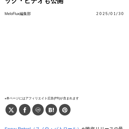
ック・ビデオも公開
MeloFlux編集部
2025/01/30
※本ページにはアフィリエイト広告(PR)が含まれます
Snow Patrol（スノウ・パトロール）
が昨年リリースの最