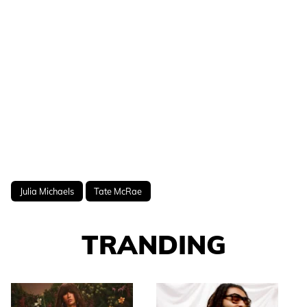
Julia Michaels
Tate McRae
TRANDING