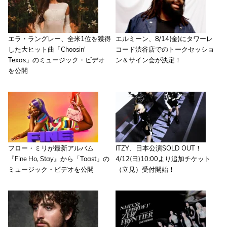
エラ・ラングレー、全米1位を獲得
エルミーン、8/14(金)にタワーレ
した大ヒット曲「Choosin'
コード渋谷店でのトークセッショ
Texas」のミュージック・ビデオ
ン＆サイン会が決定！
を公開
フロー・ミリが最新アルバム
ITZY、日本公演SOLD OUT！
『Fine Ho, Stay』から「Toast」の
4/12(日)10:00より追加チケット
ミュージック・ビデオを公開
（立見）受付開始！