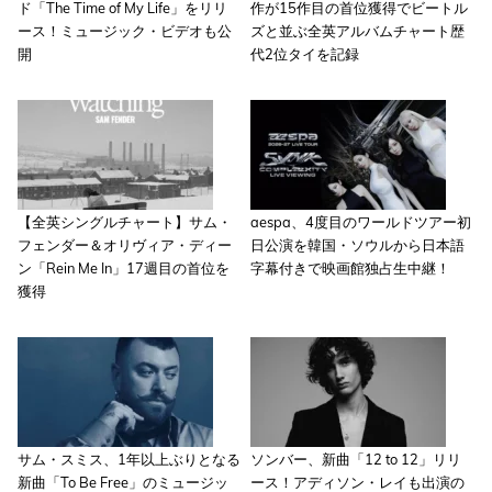
ド「The Time of My Life」をリリ
作が15作目の首位獲得でビートル
ース！ミュージック・ビデオも公
ズと並ぶ全英アルバムチャート歴
開
代2位タイを記録
【全英シングルチャート】サム・
aespa、4度目のワールドツアー初
フェンダー＆オリヴィア・ディー
日公演を韓国・ソウルから日本語
ン「Rein Me In」17週目の首位を
字幕付きで映画館独占生中継！
獲得
サム・スミス、1年以上ぶりとなる
ソンバー、新曲「12 to 12」リリ
新曲「To Be Free」のミュージッ
ース！アディソン・レイも出演の