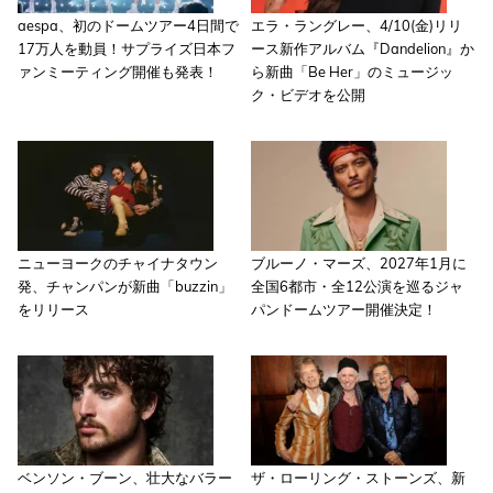
aespa、初のドームツアー4日間で
エラ・ラングレー、4/10(金)リリ
17万人を動員！サプライズ日本フ
ース新作アルバム『Dandelion』か
ァンミーティング開催も発表！
ら新曲「Be Her」のミュージッ
ク・ビデオを公開
ニューヨークのチャイナタウン
ブルーノ・マーズ、2027年1月に
発、チャンパンが新曲「buzzin」
全国6都市・全12公演を巡るジャ
をリリース
パンドームツアー開催決定！
ベンソン・ブーン、壮大なバラー
ザ・ローリング・ストーンズ、新