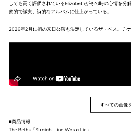
しても高く評価されているElizabethがその時の心情を
察的で誠実、詩的なアルバムに仕上がっている。
2026年2月に初の来日公演も決定しているザ・ベス。チケ
すべての画像
■商品情報
The Beths『Straight Line Was a Lie』