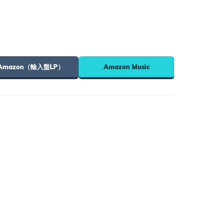
Amazon（輸入盤LP）
Amazon Music