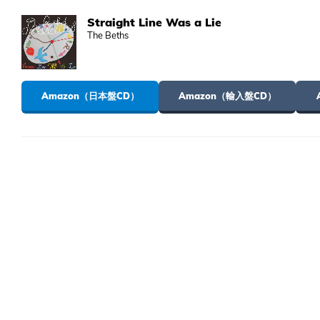
Straight Line Was a Lie
The Beths
Amazon（日本盤CD）
Amazon（輸入盤CD）