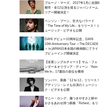
ブルーノ・マーズ、2027年1月に全国6
都市・全12公演を巡るジャパンドーム
ツアー開催決定！
ベンソン・ブーン、壮大なバラード
「The Time of My Life」をリリース！ミ
ュージック・ビデオも公開
DAY6 デビュー10周年記念、DAY6
10th Anniversary Tour ＜The DECADE
＞ in JAPAN日本全国の映画館にてライ
ブビューイング開催決定
【全英シングルチャート】サム・フェ
ンダー＆オリヴィア・ディーン「Rein
Me In」17週目の首位を獲得
ソンバー、新曲「12 to 12」リリース！
アディソン・レイも出演のミュージッ
ク・ビデオを公開
マニー・ロング、傷つきやすさと鮮や
かさをあわせ持つ新曲「Richest」をリ