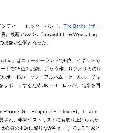
インディー・ロック・バンド、
The Beths（ザ・
ルバム『Straight Line Was a Lie』
露した際の映像が公開となった。
as a Lie』はニュージーランドで5位、イギリスで
ャートで25位を記録。また今作よりアメリカのレ
、ビルボードのトップ・アルバム・セールス・チャ
をサポートするためUK・ヨーロッパ、北米を回
rce (G)、Benjamin Sinclair (B)、Tristan
から絶賛され、年間ベストリストにも取り上げられた
d』に対し本作は心身の不調に陥りながらも、すでに作詞家と