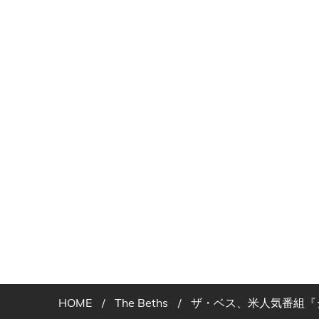
HOME
/
The Beths
/
ザ・ベス、米人気番組『ジミー