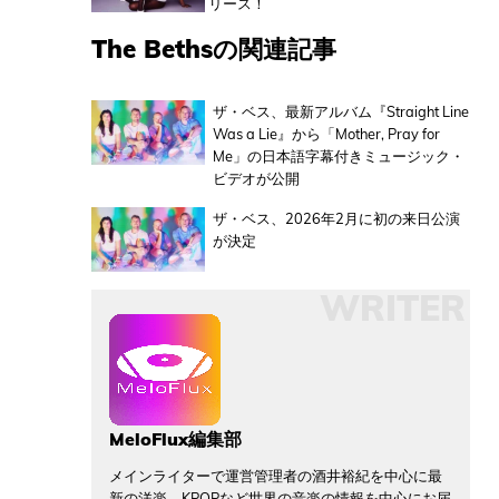
リース！
The Bethsの関連記事
ザ・ベス、最新アルバム『Straight Line
Was a Lie』から「Mother, Pray for
Me」の日本語字幕付きミュージック・
ビデオが公開
ザ・ベス、2026年2月に初の来日公演
が決定
WRITER
MeloFlux編集部
メインライターで運営管理者の酒井裕紀を中心に最
新の洋楽、KPOPなど世界の音楽の情報を中心にお届