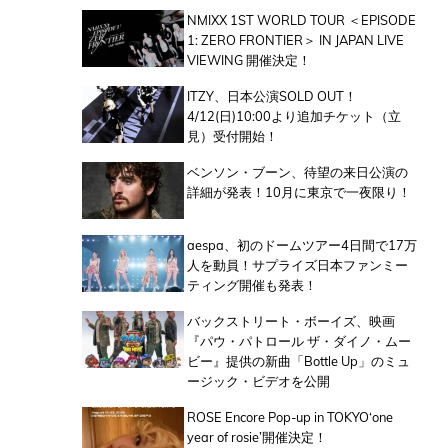
NMIXX 1ST WORLD TOUR ＜EPISODE
1: ZERO FRONTIER＞ IN JAPAN LIVE
VIEWING 開催決定！
ITZY、日本公演SOLD OUT！
4/12(日)10:00より追加チケット（立
見）受付開始！
ベンソン・ブーン、待望の来日公演の
詳細が発表！10月に東京で一夜限り！
aespa、初のドームツアー4日間で17万
人を動員！サプライズ日本ファンミー
ティング開催も発表！
バックストリート・ボーイズ、映画
『パウ・パトロール ザ・ダイノ・ムー
ビー』提供の新曲「Bottle Up」のミュ
ージック・ビデオを公開
ROSE Encore Pop-up in TOKYO‘one
year of rosie’開催決定！