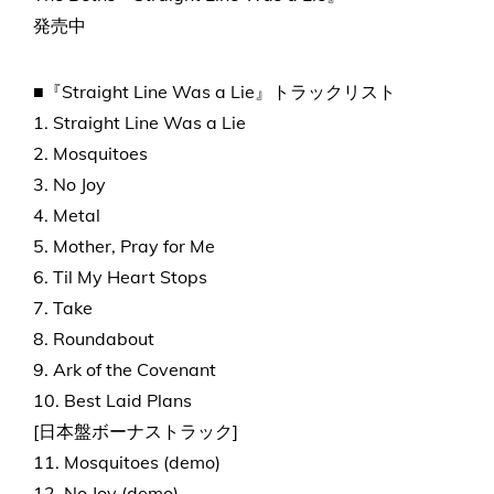
発売中
■『Straight Line Was a Lie』トラックリスト
1. Straight Line Was a Lie
2. Mosquitoes
3. No Joy
4. Metal
5. Mother, Pray for Me
6. Til My Heart Stops
7. Take
8. Roundabout
9. Ark of the Covenant
10. Best Laid Plans
[日本盤ボーナストラック]
11. Mosquitoes (demo)
12. No Joy (demo)