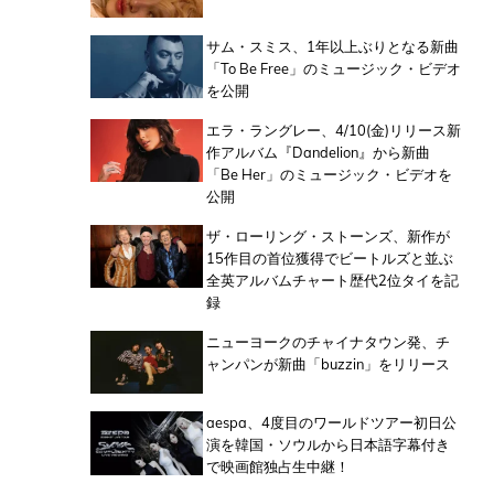
サム・スミス、1年以上ぶりとなる新曲
「To Be Free」のミュージック・ビデオ
を公開
エラ・ラングレー、4/10(金)リリース新
作アルバム『Dandelion』から新曲
「Be Her」のミュージック・ビデオを
公開
ザ・ローリング・ストーンズ、新作が
15作目の首位獲得でビートルズと並ぶ
全英アルバムチャート歴代2位タイを記
録
ニューヨークのチャイナタウン発、チ
ャンパンが新曲「buzzin」をリリース
aespa、4度目のワールドツアー初日公
演を韓国・ソウルから日本語字幕付き
で映画館独占生中継！