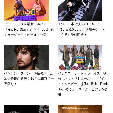
フロー・ミリが最新アルバム
ITZY、日本公演SOLD OUT！
『Fine Ho, Stay』から「Toast」の
4/12(日)10:00より追加チケット
ミュージック・ビデオを公開
（立見）受付開始！
ベンソン・ブーン、待望の来日公
バックストリート・ボーイズ、映
演の詳細が発表！10月に東京で一
画『パウ・パトロール ザ・ダイ
夜限り！
ノ・ムービー』提供の新曲「Bottle
Up」のミュージック・ビデオを公
開