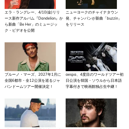
エラ・ラングレー、4/10(金)リリ
ニューヨークのチャイナタウン
ース新作アルバム『Dandelion』か
発、チャンパンが新曲「buzzin」
ら新曲「Be Her」のミュージッ
をリリース
ク・ビデオを公開
ブルーノ・マーズ、2027年1月に
aespa、4度目のワールドツアー初
全国6都市・全12公演を巡るジャ
日公演を韓国・ソウルから日本語
パンドームツアー開催決定！
字幕付きで映画館独占生中継！