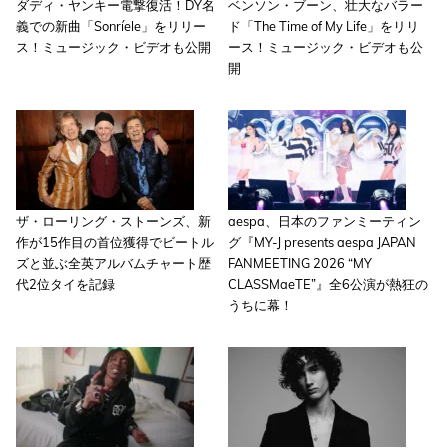
ダディ・ヤンキー電撃復活！DY名
ベンソン・ブーン、壮大なバラー
義での新曲「Sonríele」をリリー
ド「The Time of My Life」をリリ
ス！ミュージック・ビデオも公開
ース！ミュージック・ビデオも公
開
ザ・ローリング・ストーンズ、新
aespa、日本のファンミーティン
作が15作目の首位獲得でビートル
グ『MY-J presents aespa JAPAN
ズと並ぶ全英アルバムチャート歴
FANMEETING 2026 “MY
代2位タイを記録
CLASSMaeTE”』全6公演が熱狂の
うちに幕！