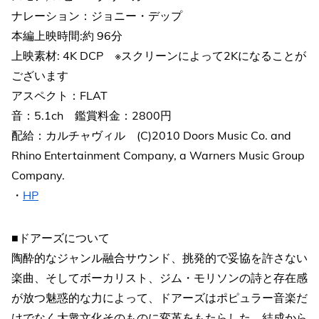
ナレーション：ジョニー・デップ
本編上映時間:約 96分
上映素材: 4K DCP ※スクリーンによって2Kになることが
ございます
アスペクト：FLAT
音：5.1ch 鑑賞料金：2800円
配給：カルチャヴィル (C)︎2010 Doors Music Co. and
Rhino Entertainment Company, a Warners Music Group
Company.
・
HP
■ドアーズについて
陶酔的なジャンル融合サウンド、挑発的で妥協を許さない
楽曲、そしてボーカリスト、ジム・モリソンの詩と存在感
が放つ魅惑的な力によって、ドアーズはポピュラー音楽だ
けでなく大衆文化そのものに変革をもたらした。結成から