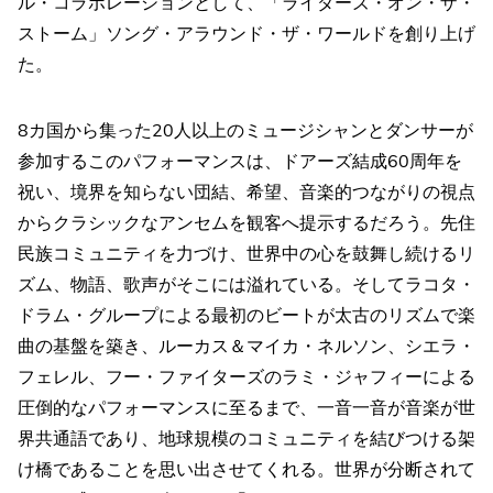
ル・コラボレーションとして、「ライダーズ・オン・ザ・
ストーム」ソング・アラウンド・ザ・ワールドを創り上げ
た。
8カ国から集った20人以上のミュージシャンとダンサーが
参加するこのパフォーマンスは、ドアーズ結成60周年を
祝い、境界を知らない団結、希望、音楽的つながりの視点
からクラシックなアンセムを観客へ提示するだろう。先住
民族コミュニティを力づけ、世界中の心を鼓舞し続けるリ
ズム、物語、歌声がそこには溢れている。そしてラコタ・
ドラム・グループによる最初のビートが太古のリズムで楽
曲の基盤を築き、ルーカス＆マイカ・ネルソン、シエラ・
フェレル、フー・ファイターズのラミ・ジャフィーによる
圧倒的なパフォーマンスに至るまで、一音一音が音楽が世
界共通語であり、地球規模のコミュニティを結びつける架
け橋であることを思い出させてくれる。世界が分断されて