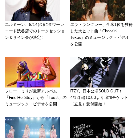
エルミーン、8/14(金)にタワーレ
エラ・ラングレー、全米1位を獲得
コード渋谷店でのトークセッショ
した大ヒット曲「Choosin'
ン＆サイン会が決定！
Texas」のミュージック・ビデオ
を公開
フロー・ミリが最新アルバム
ITZY、日本公演SOLD OUT！
『Fine Ho, Stay』から「Toast」の
4/12(日)10:00より追加チケット
ミュージック・ビデオを公開
（立見）受付開始！