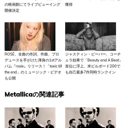
の映画館にてライブビューイング
獲得
開催決定
ROSÉ、全曲の作詞、作曲、プロ
ジャスティン・ビーバー、コーチ
デュースを手がけた渾身の1stアル
ェラ効果で「Beauty and A Beat」
バム『rosie』リリース！「toxic till
首位に浮上、米ビルボード200で
the end」のミュージック・ビデオ
も自己最多7作同時ランクイン
も公開
Metallicaの関連記事