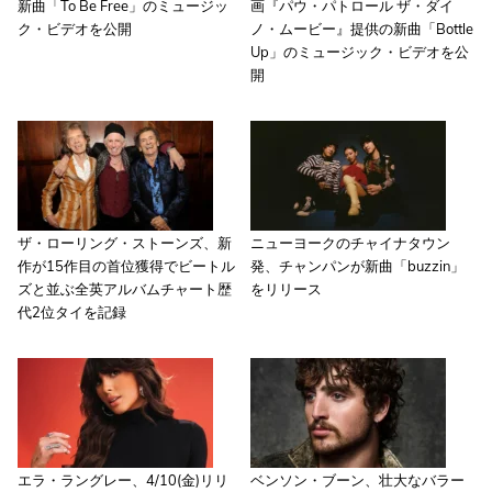
新曲「To Be Free」のミュージッ
画『パウ・パトロール ザ・ダイ
ク・ビデオを公開
ノ・ムービー』提供の新曲「Bottle
Up」のミュージック・ビデオを公
開
ザ・ローリング・ストーンズ、新
ニューヨークのチャイナタウン
作が15作目の首位獲得でビートル
発、チャンパンが新曲「buzzin」
ズと並ぶ全英アルバムチャート歴
をリリース
代2位タイを記録
エラ・ラングレー、4/10(金)リリ
ベンソン・ブーン、壮大なバラー