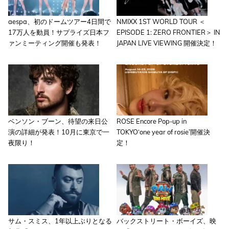
aespa、初のドームツアー4日間で
NMIXX 1ST WORLD TOUR ＜
17万人を動員！サプライズ日本フ
EPISODE 1: ZERO FRONTIER＞ IN
ァンミーティング開催も発表！
JAPAN LIVE VIEWING 開催決定！
ベンソン・ブーン、待望の来日公
ROSE Encore Pop-up in
演の詳細が発表！10月に東京で一
TOKYO‘one year of rosie’開催決
夜限り！
定！
サム・スミス、1年以上ぶりとなる
バックストリート・ボーイズ、映