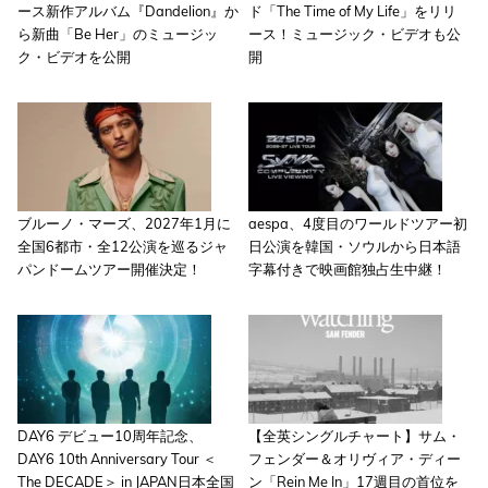
ース新作アルバム『Dandelion』か
ド「The Time of My Life」をリリ
ら新曲「Be Her」のミュージッ
ース！ミュージック・ビデオも公
ク・ビデオを公開
開
ブルーノ・マーズ、2027年1月に
aespa、4度目のワールドツアー初
全国6都市・全12公演を巡るジャ
日公演を韓国・ソウルから日本語
パンドームツアー開催決定！
字幕付きで映画館独占生中継！
DAY6 デビュー10周年記念、
【全英シングルチャート】サム・
DAY6 10th Anniversary Tour ＜
フェンダー＆オリヴィア・ディー
The DECADE＞ in JAPAN日本全国
ン「Rein Me In」17週目の首位を