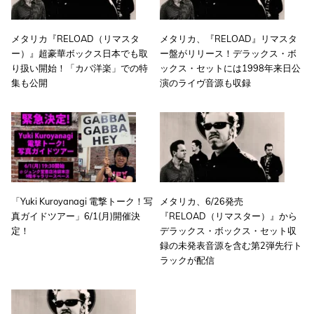
メタリカ『RELOAD（リマスタ
メタリカ、『RELOAD』リマスタ
ー）』超豪華ボックス日本でも取
ー盤がリリース！デラックス・ボ
り扱い開始！「カバ洋楽」での特
ックス・セットには1998年来日公
集も公開
演のライヴ音源も収録
「Yuki Kuroyanagi 電撃トーク！写
メタリカ、6/26発売
真ガイドツアー」6/1(月)開催決
『RELOAD（リマスター）』から
定！
デラックス・ボックス・セット収
録の未発表音源を含む第2弾先行ト
ラックが配信