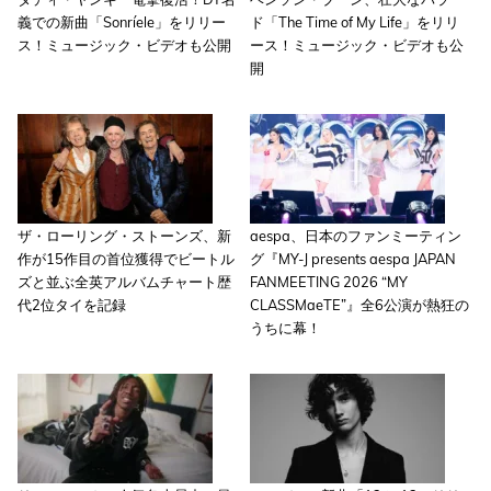
義での新曲「Sonríele」をリリー
ド「The Time of My Life」をリリ
ス！ミュージック・ビデオも公開
ース！ミュージック・ビデオも公
開
ザ・ローリング・ストーンズ、新
aespa、日本のファンミーティン
作が15作目の首位獲得でビートル
グ『MY-J presents aespa JAPAN
ズと並ぶ全英アルバムチャート歴
FANMEETING 2026 “MY
代2位タイを記録
CLASSMaeTE”』全6公演が熱狂の
うちに幕！