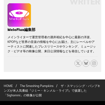
WRITER
MeloFlux編集部
メインライターで運営管理者の酒井裕紀を中心に最新の洋楽、
KPOPなど世界の音楽の情報を中心にお届け。主にレーベルやア
ーティストに関連したプレスリリースやランキング、ミュージッ
ク・ビデオ等の映像公開、来日公演情報などを発信しています。
/
/
HOME
The Smashing Pumpkins
ザ・スマッシング・パンプキ
ンズが米人気番組『ジミー・キンメル・ライブ!』で披露した
「Sighommi」の映像が公開