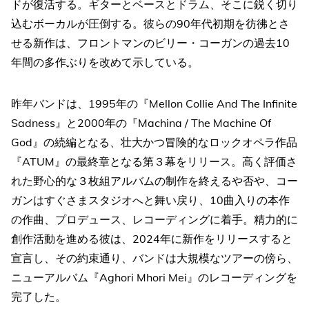
ドが復活する。ギターとベースとドラム、そこに鋭く切り
込むボーカルが圧倒する。彼らの90年代初期を彷彿とさ
せる新作は、フロントマンのビリー・コーガンの過去10
年間の多作ぶりを改めて示している。
昨年バンドは、1995年の『Mellon Collie And The Infinite
Sadness』と2000年の『Machina / The Machine Of
God』の続編となる、壮大かつ冒険的なロックオペラ作品
『ATUM』の最終章となる第３幕をリリース。高く評価さ
れた野心的な３枚組アルバムの制作を終えるや否や、コー
ガンはすぐさまスタジオへと舞い戻り、10曲入りの本作
の作曲、プロデュース、レコーディングに着手。精力的に
創作活動を進める彼は、2024年に新作をリリースすると
宣言し、その約束通り、バンドは大規模なツアーの傍ら、
ニューアルバム『Aghori Mhori Mei』のレコーディングを
完了した。