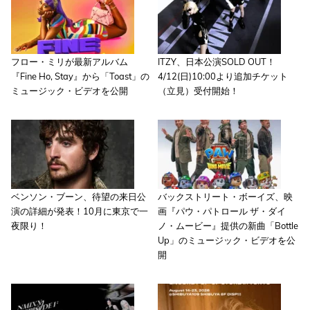
フロー・ミリが最新アルバム
ITZY、日本公演SOLD OUT！
『Fine Ho, Stay』から「Toast」の
4/12(日)10:00より追加チケット
ミュージック・ビデオを公開
（立見）受付開始！
ベンソン・ブーン、待望の来日公
バックストリート・ボーイズ、映
演の詳細が発表！10月に東京で一
画『パウ・パトロール ザ・ダイ
夜限り！
ノ・ムービー』提供の新曲「Bottle
Up」のミュージック・ビデオを公
開