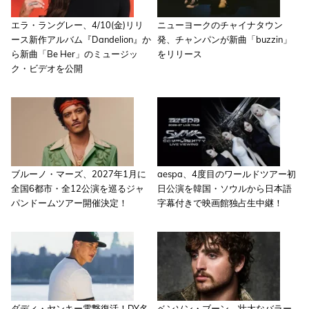
エラ・ラングレー、4/10(金)リリ
ニューヨークのチャイナタウン
ース新作アルバム『Dandelion』か
発、チャンパンが新曲「buzzin」
ら新曲「Be Her」のミュージッ
をリリース
ク・ビデオを公開
ブルーノ・マーズ、2027年1月に
aespa、4度目のワールドツアー初
全国6都市・全12公演を巡るジャ
日公演を韓国・ソウルから日本語
パンドームツアー開催決定！
字幕付きで映画館独占生中継！
ダディ・ヤンキー電撃復活！DY名
ベンソン・ブーン、壮大なバラー