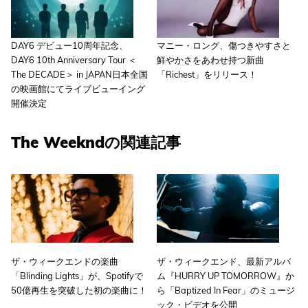
DAY6 デビュー10周年記念、
マニー・ロング、傷つきやすさと
DAY6 10th Anniversary Tour ＜
鮮やかさをあわせ持つ新曲
The DECADE＞ in JAPAN日本全国
「Richest」をリリース！
の映画館にてライブビューイング
開催決定
The Weekndの関連記事
ザ・ウィークエンドの楽曲
ザ・ウィークエンド、最新アルバ
「Blinding Lights」が、Spotifyで
ム『HURRY UP TOMORROW』か
50億再生を突破した初の楽曲に！
ら「Baptized In Fear」のミュージ
ック・ビデオを公開