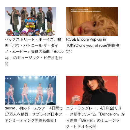
バックストリート・ボーイズ、映
ROSE Encore Pop-up in
画『パウ・パトロール ザ・ダイ
TOKYO‘one year of rosie’開催決
ノ・ムービー』提供の新曲「Bottle
定！
Up」のミュージック・ビデオを公
開
aespa、初のドームツアー4日間で
エラ・ラングレー、4/10(金)リリ
17万人を動員！サプライズ日本フ
ース新作アルバム『Dandelion』か
ァンミーティング開催も発表！
ら新曲「Be Her」のミュージッ
ク・ビデオを公開