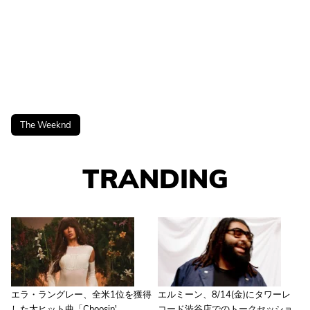
The Weeknd
TRANDING
エラ・ラングレー、全米1位を獲得
エルミーン、8/14(金)にタワーレ
した大ヒット曲「Choosin'
コード渋谷店でのトークセッショ