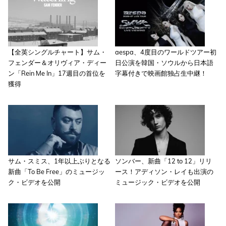
【全英シングルチャート】サム・
aespa、4度目のワールドツアー初
フェンダー＆オリヴィア・ディー
日公演を韓国・ソウルから日本語
ン「Rein Me In」17週目の首位を
字幕付きで映画館独占生中継！
獲得
サム・スミス、1年以上ぶりとなる
ソンバー、新曲「12 to 12」リリ
新曲「To Be Free」のミュージッ
ース！アディソン・レイも出演の
ク・ビデオを公開
ミュージック・ビデオを公開