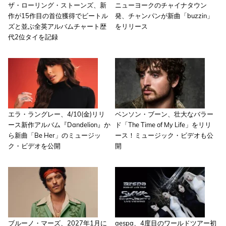
ザ・ローリング・ストーンズ、新
ニューヨークのチャイナタウン
作が15作目の首位獲得でビートル
発、チャンパンが新曲「buzzin」
ズと並ぶ全英アルバムチャート歴
をリリース
代2位タイを記録
エラ・ラングレー、4/10(金)リリ
ベンソン・ブーン、壮大なバラー
ース新作アルバム『Dandelion』か
ド「The Time of My Life」をリリ
ら新曲「Be Her」のミュージッ
ース！ミュージック・ビデオも公
ク・ビデオを公開
開
ブルーノ・マーズ、2027年1月に
aespa、4度目のワールドツアー初