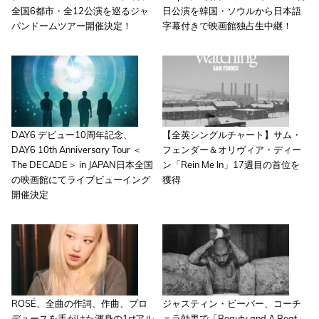
全国6都市・全12公演を巡るジャ
日公演を韓国・ソウルから日本語
パンドームツアー開催決定！
字幕付きで映画館独占生中継！
DAY6 デビュー10周年記念、
【全英シングルチャート】サム・
DAY6 10th Anniversary Tour ＜
フェンダー＆オリヴィア・ディー
The DECADE＞ in JAPAN日本全国
ン「Rein Me In」17週目の首位を
の映画館にてライブビューイング
獲得
開催決定
ROSÉ、全曲の作詞、作曲、プロ
ジャスティン・ビーバー、コーチ
デュースを手がけた渾身の1stアル
ェラ効果で「Beauty and A Beat」