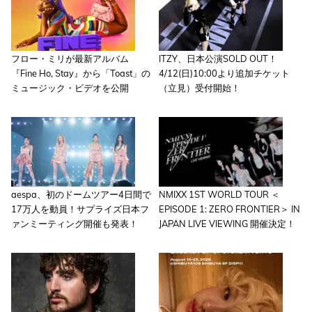
フロー・ミリが最新アルバム
ITZY、日本公演SOLD OUT！
『Fine Ho, Stay』から「Toast」の
4/12(日)10:00より追加チケット
ミュージック・ビデオを公開
（立見）受付開始！
aespa、初のドームツアー4日間で
NMIXX 1ST WORLD TOUR ＜
17万人を動員！サプライズ日本フ
EPISODE 1: ZERO FRONTIER＞ IN
ァンミーティング開催も発表！
JAPAN LIVE VIEWING 開催決定！