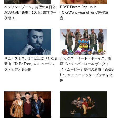
ベンソン・ブーン、待望の来日公
ROSE Encore Pop-up in
演の詳細が発表！10月に東京で一
TOKYO‘one year of rosie’開催決
夜限り！
定！
サム・スミス、1年以上ぶりとなる
バックストリート・ボーイズ、映
新曲「To Be Free」のミュージッ
画『パウ・パトロール ザ・ダイ
ク・ビデオを公開
ノ・ムービー』提供の新曲「Bottle
Up」のミュージック・ビデオを公
開