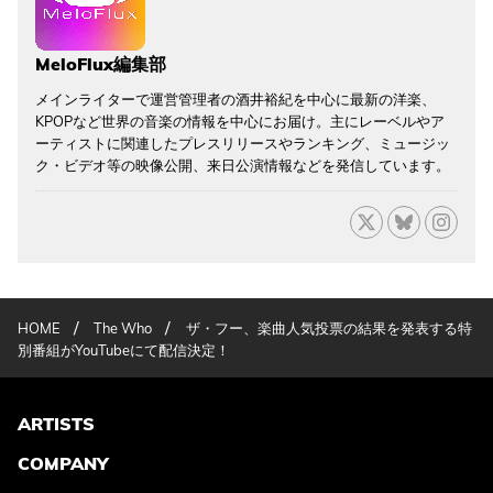
MeloFlux編集部
メインライターで運営管理者の酒井裕紀を中心に最新の洋楽、
KPOPなど世界の音楽の情報を中心にお届け。主にレーベルやア
ーティストに関連したプレスリリースやランキング、ミュージッ
ク・ビデオ等の映像公開、来日公演情報などを発信しています。
/
/
HOME
The Who
ザ・フー、楽曲人気投票の結果を発表する特
別番組がYouTubeにて配信決定！
ARTISTS
COMPANY