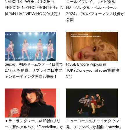
NMIXX 1ST WORLD TOUR ＜
コールドプレイ、キャピタル
EPISODE 1: ZERO FRONTIER＞ IN
FM『ジングル・ベル・ボール
JAPAN LIVE VIEWING 開催決定！
2024』でのパフォーマンス映像が
公開
aespa、初のドームツアー4日間で
ROSE Encore Pop-up in
17万人を動員！サプライズ日本フ
TOKYO‘one year of rosie’開催決
ァンミーティング開催も発表！
定！
エラ・ラングレー、4/10(金)リリ
ニューヨークのチャイナタウン
ース新作アルバム『Dandelion』か
発、チャンパンが新曲「buzzin」