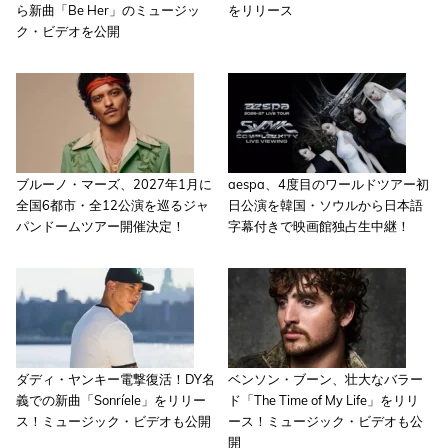
ら新曲「Be Her」のミュージッ
をリリース
ク・ビデオを公開
ブルーノ・マーズ、2027年1月に
aespa、4度目のワールドツアー初
全国6都市・全12公演を巡るジャ
日公演を韓国・ソウルから日本語
パンドームツアー開催決定！
字幕付きで映画館独占生中継！
ダディ・ヤンキー電撃復活！DY名
ベンソン・ブーン、壮大なバラー
義での新曲「Sonríele」をリリー
ド「The Time of My Life」をリリ
ス！ミュージック・ビデオも公開
ース！ミュージック・ビデオも公
開