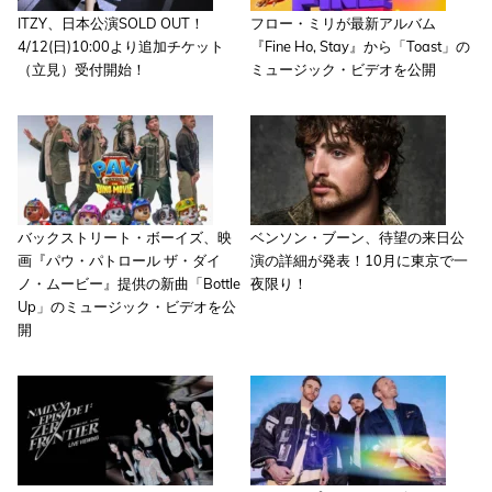
ITZY、日本公演SOLD OUT！
フロー・ミリが最新アルバム
4/12(日)10:00より追加チケット
『Fine Ho, Stay』から「Toast」の
（立見）受付開始！
ミュージック・ビデオを公開
バックストリート・ボーイズ、映
ベンソン・ブーン、待望の来日公
画『パウ・パトロール ザ・ダイ
演の詳細が発表！10月に東京で一
ノ・ムービー』提供の新曲「Bottle
夜限り！
Up」のミュージック・ビデオを公
開