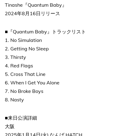
Tinashe『Quantum Baby』
2024年8月16日リリース
■『Quantum Baby』トラックリスト
1. No Simulation
2. Getting No Sleep
3. Thirsty
4. Red Flags
5. Cross That Line
6. When I Get You Alone
7. No Broke Boys
8. Nasty
■来日公演詳細
大阪
2025年1月14日(火) なんば HATCH