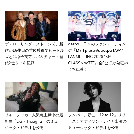
ザ・ローリング・ストーンズ、新
aespa、日本のファンミーティン
作が15作目の首位獲得でビートル
グ『MY-J presents aespa JAPAN
ズと並ぶ全英アルバムチャート歴
FANMEETING 2026 “MY
代2位タイを記録
CLASSMaeTE”』全6公演が熱狂の
うちに幕！
リル・テッカ、人気急上昇中の最
ソンバー、新曲「12 to 12」リリ
新曲「Dark Thoughts」のミュー
ース！アディソン・レイも出演の
ジック・ビデオを公開
ミュージック・ビデオを公開