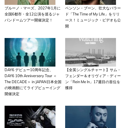
ブルーノ・マーズ、2027年1月に
ベンソン・ブーン、壮大なバラー
全国6都市・全12公演を巡るジャ
ド「The Time of My Life」をリリ
パンドームツアー開催決定！
ース！ミュージック・ビデオも公
開
DAY6 デビュー10周年記念、
【全英シングルチャート】サム・
DAY6 10th Anniversary Tour ＜
フェンダー＆オリヴィア・ディー
The DECADE＞ in JAPAN日本全国
ン「Rein Me In」17週目の首位を
の映画館にてライブビューイング
獲得
開催決定