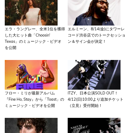
エラ・ラングレー、全米1位を獲得
エルミーン、8/14(金)にタワーレ
した大ヒット曲「Choosin'
コード渋谷店でのトークセッショ
Texas」のミュージック・ビデオ
ン＆サイン会が決定！
を公開
フロー・ミリが最新アルバム
ITZY、日本公演SOLD OUT！
『Fine Ho, Stay』から「Toast」の
4/12(日)10:00より追加チケット
ミュージック・ビデオを公開
（立見）受付開始！