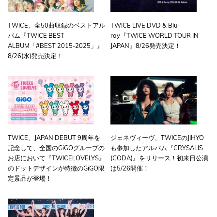
TWICE、全50曲収録のベストアル
TWICE LIVE DVD & Blu-
バム『TWICE BEST
ray『TWICE
WORLD TOUR IN
ALBUM「#BEST 2015-2025」』
JAPAN』8/26発売決定！
8/26(水)発売決定！
TWICE、JAPAN DEBUT 9周年を
ジェネヴィーヴ、TWICEのJIHYO
記念して、全国のGiGOグループの
も参加したアルバム『CRYSALIS
お店において『TWICELOVELYS』
(CODA)』をリリース！初来日公演
のドットデザインが特徴のGiGO限
は5/26開催！
定景品が登場！