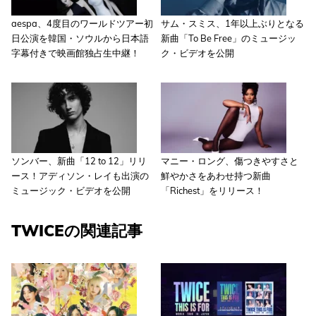
aespa、4度目のワールドツアー初
サム・スミス、1年以上ぶりとなる
日公演を韓国・ソウルから日本語
新曲「To Be Free」のミュージッ
字幕付きで映画館独占生中継！
ク・ビデオを公開
ソンバー、新曲「12 to 12」リリ
マニー・ロング、傷つきやすさと
ース！アディソン・レイも出演の
鮮やかさをあわせ持つ新曲
ミュージック・ビデオを公開
「Richest」をリリース！
TWICEの関連記事