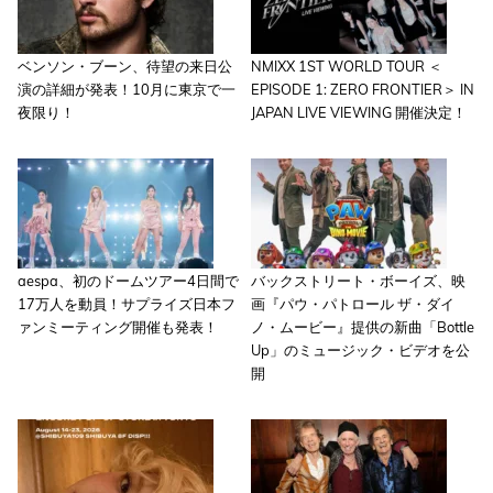
ベンソン・ブーン、待望の来日公
NMIXX 1ST WORLD TOUR ＜
演の詳細が発表！10月に東京で一
EPISODE 1: ZERO FRONTIER＞ IN
夜限り！
JAPAN LIVE VIEWING 開催決定！
aespa、初のドームツアー4日間で
バックストリート・ボーイズ、映
17万人を動員！サプライズ日本フ
画『パウ・パトロール ザ・ダイ
ァンミーティング開催も発表！
ノ・ムービー』提供の新曲「Bottle
Up」のミュージック・ビデオを公
開