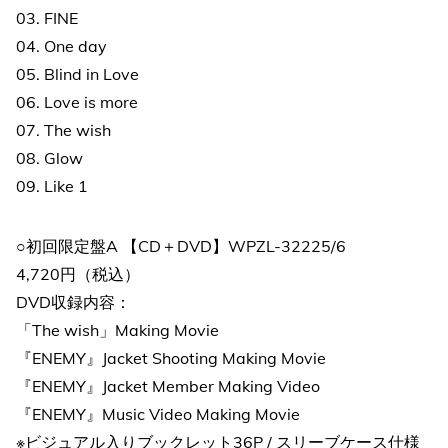
03. FINE
04. One day
05. Blind in Love
06. Love is more
07. The wish
08. Glow
09. Like 1
○初回限定盤A 【CD＋DVD】WPZL-32225/6
4,720円（税込）
DVD収録内容：
「The wish」Making Movie
『ENEMY』Jacket Shooting Making Movie
『ENEMY』Jacket Member Making Video
『ENEMY』Music Video Making Movie
※ビジュアル入りブックレット36P / スリーブケース仕様