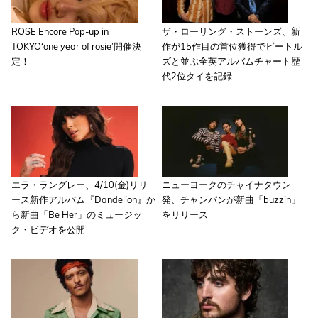
ROSE Encore Pop-up in
ザ・ローリング・ストーンズ、新
TOKYO‘one year of rosie’開催決
作が15作目の首位獲得でビートル
定！
ズと並ぶ全英アルバムチャート歴
代2位タイを記録
エラ・ラングレー、4/10(金)リリ
ニューヨークのチャイナタウン
ース新作アルバム『Dandelion』か
発、チャンパンが新曲「buzzin」
ら新曲「Be Her」のミュージッ
をリリース
ク・ビデオを公開