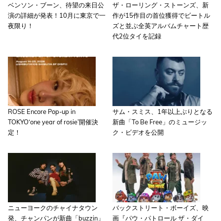
ベンソン・ブーン、待望の来日公
ザ・ローリング・ストーンズ、新
演の詳細が発表！10月に東京で一
作が15作目の首位獲得でビートル
夜限り！
ズと並ぶ全英アルバムチャート歴
代2位タイを記録
ROSE Encore Pop-up in
サム・スミス、1年以上ぶりとなる
TOKYO‘one year of rosie’開催決
新曲「To Be Free」のミュージッ
定！
ク・ビデオを公開
ニューヨークのチャイナタウン
バックストリート・ボーイズ、映
発、チャンパンが新曲「buzzin」
画『パウ・パトロール ザ・ダイ