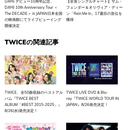
DAY6 デビュー10周年記念、
【全英シングルチャート】サム・
DAY6 10th Anniversary Tour ＜
フェンダー＆オリヴィア・ディー
The DECADE＞ in JAPAN日本全国
ン「Rein Me In」17週目の首位を
の映画館にてライブビューイング
獲得
開催決定
TWICEの関連記事
TWICE、全50曲収録のベストアル
TWICE LIVE DVD & Blu-
バム『TWICE BEST
ray『TWICE
WORLD TOUR IN
ALBUM「#BEST 2015-2025」』
JAPAN』8/26発売決定！
8/26(水)発売決定！