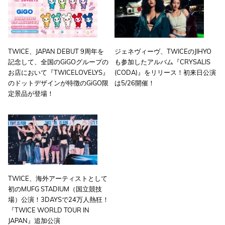
TWICE、JAPAN DEBUT 9周年を
ジェネヴィーヴ、TWICEのJIHYO
記念して、全国のGiGOグループの
も参加したアルバム『CRYSALIS
お店において『TWICELOVELYS』
(CODA)』をリリース！初来日公演
のドットデザインが特徴のGiGO限
は5/26開催！
定景品が登場！
TWICE、海外アーティストとして
初のMUFG STADIUM（国立競技
場）公演！3DAYSで24万人熱狂！
『TWICE
WORLD TOUR IN
JAPAN』追加公演