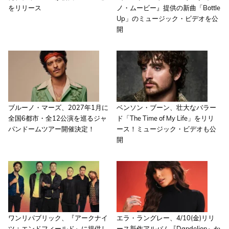
をリリース
ノ・ムービー』提供の新曲「Bottle
Up」のミュージック・ビデオを公
開
ブルーノ・マーズ、2027年1月に
ベンソン・ブーン、壮大なバラー
全国6都市・全12公演を巡るジャ
ド「The Time of My Life」をリリ
パンドームツアー開催決定！
ース！ミュージック・ビデオも公
開
ワンリパブリック、『アークナイ
エラ・ラングレー、4/10(金)リリ
ツ：エンドフィールド』に提供し
ース新作アルバム『Dandelion』か