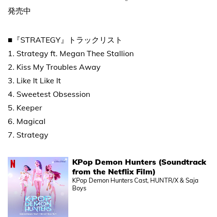
発売中
■『STRATEGY』トラックリスト
1. Strategy ft. Megan Thee Stallion
2. Kiss My Troubles Away
3. Like It Like It
4. Sweetest Obsession
5. Keeper
6. Magical
7. Strategy
KPop Demon Hunters (Soundtrack
from the Netflix Film)
KPop Demon Hunters Cast, HUNTR/X & Saja
Boys