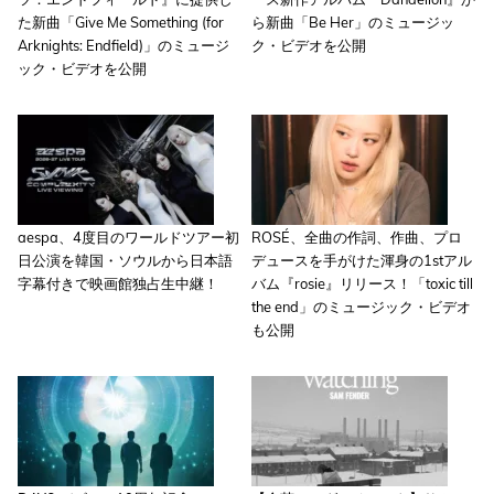
た新曲「Give Me Something (for
ら新曲「Be Her」のミュージッ
Arknights: Endfield)」のミュージ
ク・ビデオを公開
ック・ビデオを公開
aespa、4度目のワールドツアー初
ROSÉ、全曲の作詞、作曲、プロ
日公演を韓国・ソウルから日本語
デュースを手がけた渾身の1stアル
字幕付きで映画館独占生中継！
バム『rosie』リリース！「toxic till
the end」のミュージック・ビデオ
も公開