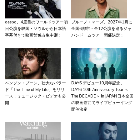
aespa、4度目のワールドツアー初
ブルーノ・マーズ、2027年1月に
日公演を韓国・ソウルから日本語
全国6都市・全12公演を巡るジャ
字幕付きで映画館独占生中継！
パンドームツアー開催決定！
ベンソン・ブーン、壮大なバラー
DAY6 デビュー10周年記念、
ド「The Time of My Life」をリリ
DAY6 10th Anniversary Tour ＜
ース！ミュージック・ビデオも公
The DECADE＞ in JAPAN日本全国
開
の映画館にてライブビューイング
開催決定