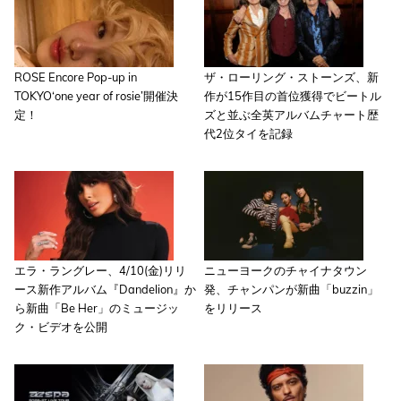
ROSE Encore Pop-up in
ザ・ローリング・ストーンズ、新
TOKYO‘one year of rosie’開催決
作が15作目の首位獲得でビートル
定！
ズと並ぶ全英アルバムチャート歴
代2位タイを記録
エラ・ラングレー、4/10(金)リリ
ニューヨークのチャイナタウン
ース新作アルバム『Dandelion』か
発、チャンパンが新曲「buzzin」
ら新曲「Be Her」のミュージッ
をリリース
ク・ビデオを公開