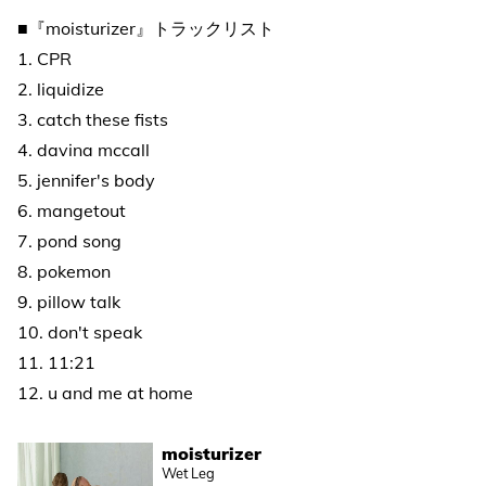
■『moisturizer』トラックリスト
1. CPR
2. liquidize
3. catch these fists
4. davina mccall
5. jennifer's body
6. mangetout
7. pond song
8. pokemon
9. pillow talk
10. don't speak
11. 11:21
12. u and me at home
moisturizer
Wet Leg