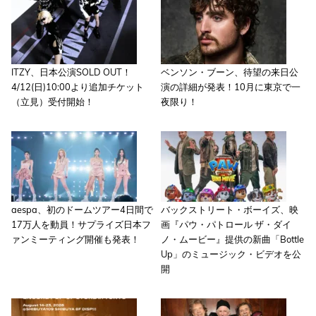
ITZY、日本公演SOLD OUT！
ベンソン・ブーン、待望の来日公
4/12(日)10:00より追加チケット
演の詳細が発表！10月に東京で一
（立見）受付開始！
夜限り！
aespa、初のドームツアー4日間で
バックストリート・ボーイズ、映
17万人を動員！サプライズ日本フ
画『パウ・パトロール ザ・ダイ
ァンミーティング開催も発表！
ノ・ムービー』提供の新曲「Bottle
Up」のミュージック・ビデオを公
開