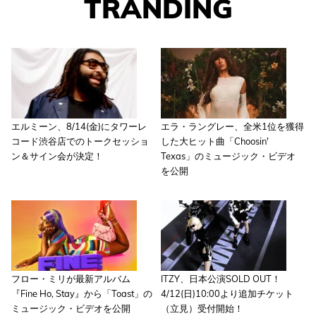
TRANDING
エルミーン、8/14(金)にタワーレ
エラ・ラングレー、全米1位を獲得
コード渋谷店でのトークセッショ
した大ヒット曲「Choosin'
ン＆サイン会が決定！
Texas」のミュージック・ビデオ
を公開
フロー・ミリが最新アルバム
ITZY、日本公演SOLD OUT！
『Fine Ho, Stay』から「Toast」の
4/12(日)10:00より追加チケット
ミュージック・ビデオを公開
（立見）受付開始！