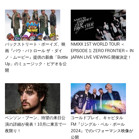
バックストリート・ボーイズ、映
NMIXX 1ST WORLD TOUR ＜
画『パウ・パトロール ザ・ダイ
EPISODE 1: ZERO FRONTIER＞ IN
ノ・ムービー』提供の新曲「Bottle
JAPAN LIVE VIEWING 開催決定！
Up」のミュージック・ビデオを公
開
ベンソン・ブーン、待望の来日公
コールドプレイ、キャピタル
演の詳細が発表！10月に東京で一
FM『ジングル・ベル・ボール
夜限り！
2024』でのパフォーマンス映像が
公開