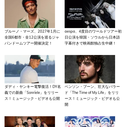
ブルーノ・マーズ、2027年1月に
aespa、4度目のワールドツアー初
全国6都市・全12公演を巡るジャ
日公演を韓国・ソウルから日本語
パンドームツアー開催決定！
字幕付きで映画館独占生中継！
ダディ・ヤンキー電撃復活！DY名
ベンソン・ブーン、壮大なバラー
義での新曲「Sonríele」をリリー
ド「The Time of My Life」をリリ
ス！ミュージック・ビデオも公開
ース！ミュージック・ビデオも公
開