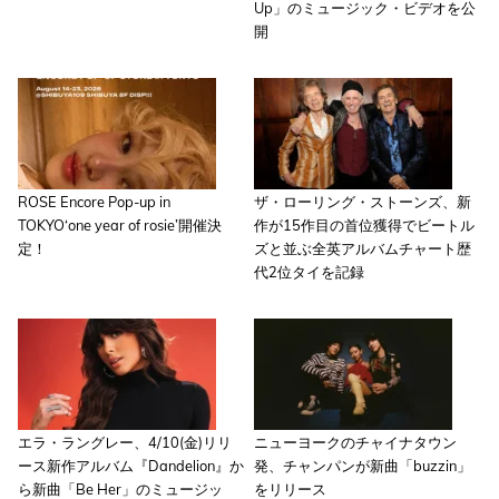
Up」のミュージック・ビデオを公
開
ROSE Encore Pop-up in
ザ・ローリング・ストーンズ、新
TOKYO‘one year of rosie’開催決
作が15作目の首位獲得でビートル
定！
ズと並ぶ全英アルバムチャート歴
代2位タイを記録
エラ・ラングレー、4/10(金)リリ
ニューヨークのチャイナタウン
ース新作アルバム『Dandelion』か
発、チャンパンが新曲「buzzin」
ら新曲「Be Her」のミュージッ
をリリース