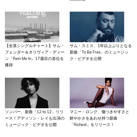
【全英シングルチャート】サム・
サム・スミス、1年以上ぶりとなる
フェンダー＆オリヴィア・ディー
新曲「To Be Free」のミュージッ
ン「Rein Me In」17週目の首位を
ク・ビデオを公開
獲得
ソンバー、新曲「12 to 12」リリ
マニー・ロング、傷つきやすさと
ース！アディソン・レイも出演の
鮮やかさをあわせ持つ新曲
ミュージック・ビデオを公開
「Richest」をリリース！