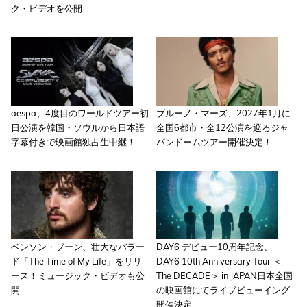
ク・ビデオを公開
aespa、4度目のワールドツアー初
ブルーノ・マーズ、2027年1月に
日公演を韓国・ソウルから日本語
全国6都市・全12公演を巡るジャ
字幕付きで映画館独占生中継！
パンドームツアー開催決定！
ベンソン・ブーン、壮大なバラー
DAY6 デビュー10周年記念、
ド「The Time of My Life」をリリ
DAY6 10th Anniversary Tour ＜
ース！ミュージック・ビデオも公
The DECADE＞ in JAPAN日本全国
開
の映画館にてライブビューイング
開催決定