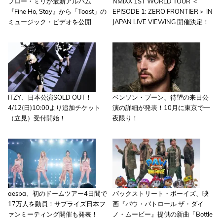
フロー・ミリが最新アルバム
NMIXX 1ST WORLD TOUR ＜
『Fine Ho, Stay』から「Toast」の
EPISODE 1: ZERO FRONTIER＞ IN
ミュージック・ビデオを公開
JAPAN LIVE VIEWING 開催決定！
ITZY、日本公演SOLD OUT！
ベンソン・ブーン、待望の来日公
4/12(日)10:00より追加チケット
演の詳細が発表！10月に東京で一
（立見）受付開始！
夜限り！
aespa、初のドームツアー4日間で
バックストリート・ボーイズ、映
17万人を動員！サプライズ日本フ
画『パウ・パトロール ザ・ダイ
ァンミーティング開催も発表！
ノ・ムービー』提供の新曲「Bottle