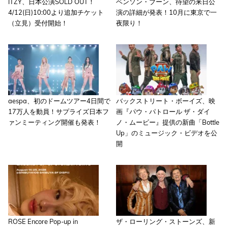
ITZY、日本公演SOLD OUT！
ベンソン・ブーン、待望の来日公
4/12(日)10:00より追加チケット
演の詳細が発表！10月に東京で一
（立見）受付開始！
夜限り！
aespa、初のドームツアー4日間で
バックストリート・ボーイズ、映
17万人を動員！サプライズ日本フ
画『パウ・パトロール ザ・ダイ
ァンミーティング開催も発表！
ノ・ムービー』提供の新曲「Bottle
Up」のミュージック・ビデオを公
開
ROSE Encore Pop-up in
ザ・ローリング・ストーンズ、新