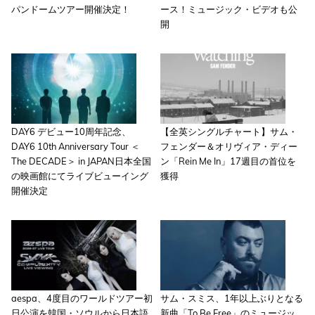
パンドームツアー開催決定！
ース！ミュージック・ビデオも公
開
DAY6 デビュー10周年記念、
【全英シングルチャート】サム・
DAY6 10th Anniversary Tour ＜
フェンダー＆オリヴィア・ディー
The DECADE＞ in JAPAN日本全国
ン「Rein Me In」17週目の首位を
の映画館にてライブビューイング
獲得
開催決定
aespa、4度目のワールドツアー初
サム・スミス、1年以上ぶりとなる
日公演を韓国・ソウルから日本語
新曲「To Be Free」のミュージッ