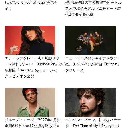
TOKYO‘one year of rosie’開催決
作が15作目の首位獲得でビートル
定！
ズと並ぶ全英アルバムチャート歴
代2位タイを記録
エラ・ラングレー、4/10(金)リリ
ニューヨークのチャイナタウン
ース新作アルバム『Dandelion』か
発、チャンパンが新曲「buzzin」
ら新曲「Be Her」のミュージッ
をリリース
ク・ビデオを公開
ブルーノ・マーズ、2027年1月に
ベンソン・ブーン、壮大なバラー
全国6都市・全12公演を巡るジャ
ド「The Time of My Life」をリリ