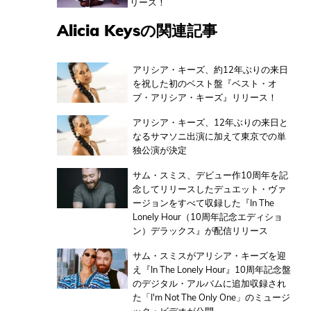
リース！
Alicia Keysの関連記事
アリシア・キーズ、約12年ぶりの来日
を祝した初のベスト盤『ベスト・オ
ブ・アリシア・キーズ』リリース！
アリシア・キーズ、12年ぶりの来日と
なるサマソニ出演に加えて東京での単
独公演が決定
サム・スミス、デビュー作10周年を記
念してリリースしたデュエット・ヴァ
ージョンをすべて収録した『In The
Lonely Hour（10周年記念エディショ
ン）デラックス』が配信リリース
サム・スミスがアリシア・キーズを迎
え『In The Lonely Hour』10周年記念盤
のデジタル・アルバムに追加収録され
た「I'm Not The Only One」のミュージ