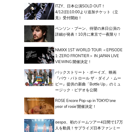
ITZY、日本公演SOLD OUT！
4/12(日)10:00より追加チケット（立
見）受付開始！
ベンソン・ブーン、待望の来日公演の
詳細が発表！10月に東京で一夜限り！
NMIXX 1ST WORLD TOUR ＜EPISODE
1: ZERO FRONTIER＞ IN JAPAN LIVE
VIEWING 開催決定！
バックストリート・ボーイズ、映画
『パウ・パトロール ザ・ダイノ・ムー
ビー』提供の新曲「Bottle Up」のミュ
ージック・ビデオを公開
ROSE Encore Pop-up in TOKYO‘one
year of rosie’開催決定！
aespa、初のドームツアー4日間で17万
人を動員！サプライズ日本ファンミー