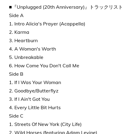
■『Unplugged (20th Anniversary)』トラックリスト
Side A
1. Intro Alicia's Prayer (Acappella)
2. Karma
3. Heartburn
4. A Woman's Worth
5. Unbreakable
6. How Come You Don't Call Me
Side B
1. If I Was Your Woman
2. Goodbye/Butterflyz
3. If I Ain't Got You
4. Every Little Bit Hurts
Side C
1. Streets Of New York (City Life)
2. Wild Horses (featuring Adam Levine)