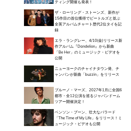
ティング開催も発表！
ザ・ローリング・ストーンズ、新作が
15作目の首位獲得でビートルズと並ぶ
全英アルバムチャート歴代2位タイを記
録
エラ・ラングレー、4/10(金)リリース新
作アルバム『Dandelion』から新曲
「Be Her」のミュージック・ビデオを
公開
ニューヨークのチャイナタウン発、チ
ャンパンが新曲「buzzin」をリリース
ブルーノ・マーズ、2027年1月に全国6
都市・全12公演を巡るジャパンドーム
ツアー開催決定！
ベンソン・ブーン、壮大なバラード
「The Time of My Life」をリリース！ミ
ュージック・ビデオも公開