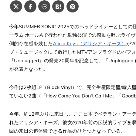
今年SUMMER SONIC 2025でのヘッドライナーとして
ーラム ホールAで行われた単独公演での感動を呼ぶライヴ
倒的存在感を残した
Alicia Keys（アリシア・キーズ）
が2
ブ・ミュージックにて敢行したMTVアンプラグドのパフ
『Unplugged』の発売20周年を記念して、『Unplugged (
が発表となった。
今作は2枚組LP（Black Vinyl）で、完全生産限定盤
ていない2曲（「How Come You Don't Call Me」「Go
今年、約12年ぶりに来日し、ここ日本でベテラン・アー
れたアリシア・キーズ。彼女の20年前の伝説的ライブを収めた『ア
回の来日の追体験できる作品のひとつとなっている。