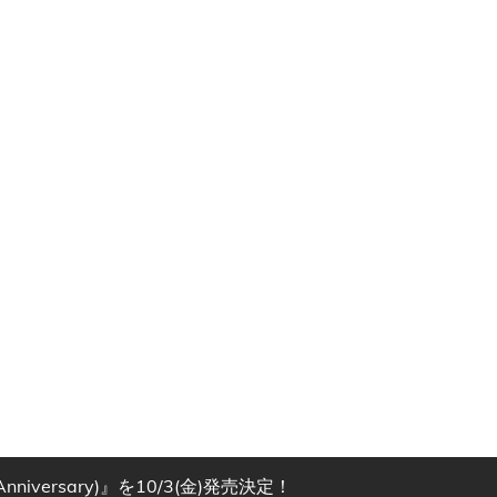
versary)』を10/3(金)発売決定！