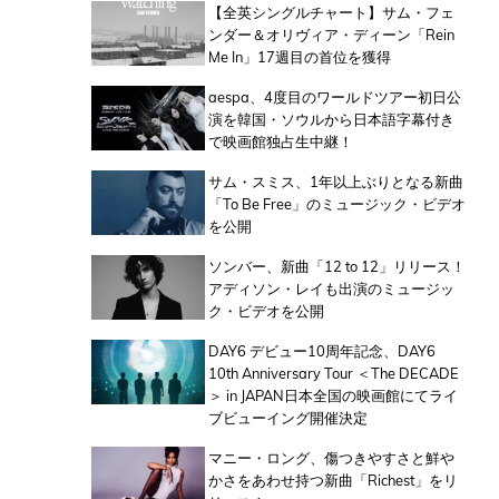
【全英シングルチャート】サム・フェ
ンダー＆オリヴィア・ディーン「Rein
Me In」17週目の首位を獲得
aespa、4度目のワールドツアー初日公
演を韓国・ソウルから日本語字幕付き
で映画館独占生中継！
サム・スミス、1年以上ぶりとなる新曲
「To Be Free」のミュージック・ビデオ
を公開
ソンバー、新曲「12 to 12」リリース！
アディソン・レイも出演のミュージッ
ク・ビデオを公開
DAY6 デビュー10周年記念、DAY6
10th Anniversary Tour ＜The DECADE
＞ in JAPAN日本全国の映画館にてライ
ブビューイング開催決定
マニー・ロング、傷つきやすさと鮮や
かさをあわせ持つ新曲「Richest」をリ