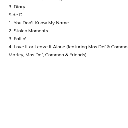
3. Diary
Side D
1. You Don't Know My Name
2. Stolen Moments
3. Fallin'
4. Love It or Leave It Alone (featuring Mos Def & Com
Marley, Mos Def, Common & Friends)