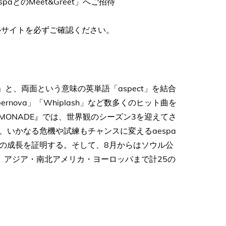
aとのMeet&Greet」へご招待
ルサイトを必ずご確認ください。
現した「æ」と、両面という意味の英単語「aspect」を結合
upernova」「Whiplash」など数多くのヒット曲を
MONADE』では、世界観のシーズン3を迎えてさ
いかなる危機や試練もチャンスに変えるaespa
の成長を証明する。そして、8月からはソウル公
、アジア・南北アメリカ・ヨーロッパまで計25の