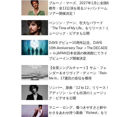
ブルーノ・マーズ、2027年1月に全国6
都市・全12公演を巡るジャパンドーム
ツアー開催決定！
ベンソン・ブーン、壮大なバラード
「The Time of My Life」をリリース！ミ
ュージック・ビデオも公開
DAY6 デビュー10周年記念、DAY6
10th Anniversary Tour ＜The DECADE
＞ in JAPAN日本全国の映画館にてライ
ブビューイング開催決定
【全英シングルチャート】サム・フェ
ンダー＆オリヴィア・ディーン「Rein
Me In」17週目の首位を獲得
ソンバー、新曲「12 to 12」リリース！
アディソン・レイも出演のミュージッ
ク・ビデオを公開
マニー・ロング、傷つきやすさと鮮や
かさをあわせ持つ新曲「Richest」をリ