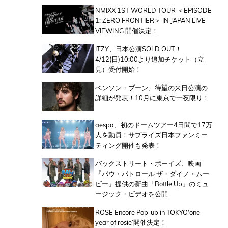
NMIXX 1ST WORLD TOUR ＜EPISODE
1: ZERO FRONTIER＞ IN JAPAN LIVE
VIEWING 開催決定！
ITZY、日本公演SOLD OUT！
4/12(日)10:00より追加チケット（立
見）受付開始！
ベンソン・ブーン、待望の来日公演の
詳細が発表！10月に東京で一夜限り！
aespa、初のドームツアー4日間で17万
人を動員！サプライズ日本ファンミー
ティング開催も発表！
バックストリート・ボーイズ、映画
『パウ・パトロール ザ・ダイノ・ムー
ビー』提供の新曲「Bottle Up」のミュ
ージック・ビデオを公開
ROSE Encore Pop-up in TOKYO‘one
year of rosie’開催決定！