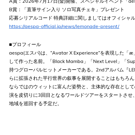
A賞：2026年7月17日(金)開催、スペシャルイベント「aesp
B賞：「直筆サイン入り ソロ写真チェキ」プレゼント
応募シリアルコード 特典詳細に関しましてはオフィシャ
https://aespa-official.jp/news/lemonade-present/
■プロフィール
aespa(エスパ)は、“Avatar X Experience”を表
して作った名前。「Black Mamba」「Next Level」「S
持つグローバルヒットメーカーである。2ndアルバム『LE
らに拡張された平行世界の叙事を展開することはもちろん、
ならではのウィットに富んだ姿勢と、主体的な存在として
演を皮切りに3回目となるワールドツアーをスタートさせ
地域を巡回する予定だ。