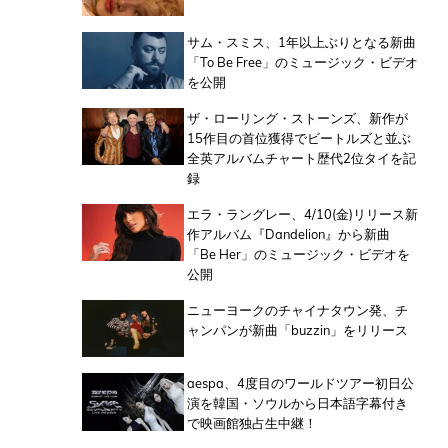
サム・スミス、1年以上ぶりとなる新曲
「To Be Free」のミュージック・ビデオ
を公開
ザ・ローリング・ストーンズ、新作が
15作目の首位獲得でビートルズと並ぶ
全英アルバムチャート歴代2位タイを記
録
エラ・ラングレー、4/10(金)リリース新
作アルバム『Dandelion』から新曲
「Be Her」のミュージック・ビデオを
公開
ニューヨークのチャイナタウン発、チ
ャンパンが新曲「buzzin」をリリース
aespa、4度目のワールドツアー初日公
演を韓国・ソウルから日本語字幕付き
で映画館独占生中継！