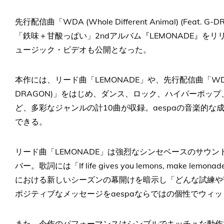
先行配信曲「WDA (Whole Different Animal) (Fea
「鉄味＋甘酸っぱい」2ndアルバム『LEMONADE』をリ
ュージック・ビデオも公開となった。
本作には、リード曲「LEMONADE」や、先行配信曲「WDA (Whole D
DRAGON)」をはじめ、ダンス、ロック、ハイパーポッ
ど、多彩なジャンルの計10曲が収録。aespaの音楽的
できる。
リード曲「LEMONADE」は強烈なシンセベースのサウ
バー。歌詞には「If life gives you lemons, make
における新しいシーズンの幕開けを暗示し「どんな試練や
ポジティブなメッセージをaespaならではの個性でウィ
また、今作のパフォーマンスはシンプルでキッチュな動作