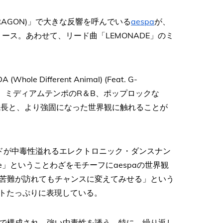
t. G-DRAGON)」で大きな反響を呼んでいる
aespa
が、
リース。あわせて、リード曲「LEMONADE」のミ
ifferent Animal) (Feat. G-
プ、ミディアムテンポのR＆B、ポップロックな
な成長と、より強固になった世界観に触れることが
ンドが中毒性溢れるエレクトロニック・ダンスナン
 lemonade」ということわざをモチーフにaespaの世界観
苦難が訪れてもチャンスに変えてみせる」という
ットたっぷりに表現している。
で構成され、強い中毒性を誘う。特に、繰り返し