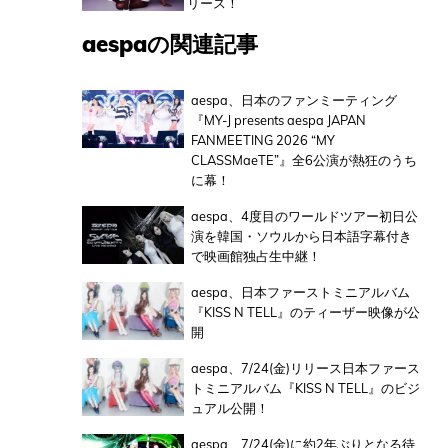
リース！
aespaの関連記事
aespa、日本のファンミーティング
『MY-J presents aespa JAPAN
FANMEETING 2026 “MY
CLASSMaeTE”』全6公演が熱狂のうち
に幕！
aespa、4度目のワールドツアー初日公
演を韓国・ソウルから日本語字幕付き
で映画館独占生中継！
aespa、日本ファーストミニアルバム
『KISS N TELL』のティーザー映像が公
開
aespa、7/24(金)リリース日本ファース
トミニアルバム『KISS N TELL』のビジ
ュアル公開！
aespa、7/24(金)に約2年ぶりとなる待