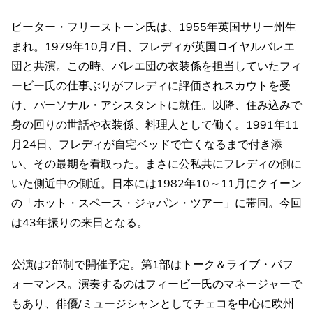
ピーター・フリーストーン氏は、1955年英国サリー州生
まれ。1979年10月7日、フレディが英国ロイヤルバレエ
団と共演。この時、バレエ団の衣装係を担当していたフィ
ービー氏の仕事ぶりがフレディに評価されスカウトを受
け、パーソナル・アシスタントに就任。以降、住み込みで
身の回りの世話や衣装係、料理人として働く。1991年11
月24日、フレディが自宅ベッドで亡くなるまで付き添
い、その最期を看取った。まさに公私共にフレディの側に
いた側近中の側近。日本には1982年10～11月にクイーン
の「ホット・スペース・ジャパン・ツアー」に帯同。今回
は43年振りの来日となる。
公演は2部制で開催予定。第1部はトーク＆ライブ・パフ
ォーマンス。演奏するのはフィービー氏のマネージャーで
もあり、俳優/ミュージシャンとしてチェコを中心に欧州