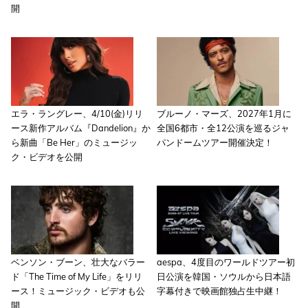
開
エラ・ラングレー、4/10(金)リリ
ブルーノ・マーズ、2027年1月に
ース新作アルバム『Dandelion』か
全国6都市・全12公演を巡るジャ
ら新曲「Be Her」のミュージッ
パンドームツアー開催決定！
ク・ビデオを公開
ベンソン・ブーン、壮大なバラー
aespa、4度目のワールドツアー初
ド「The Time of My Life」をリリ
日公演を韓国・ソウルから日本語
ース！ミュージック・ビデオも公
字幕付きで映画館独占生中継！
開