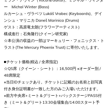
ー Michal Winter (Bass)
ルカーシュ・ヴラベツ Lukáš Vrabec (Keyboards)、デイ
ンシュ・マリニカ Daneš Marinica (Drums)
ゲスト：高原竜太朗(フラワーアーティスト)
構成進行：石角隆行(クイーン研究家)
☆本公演の収益の一部はマーキュリー・フェニックス・ト
ラスト(The Mercury Phoenix Trust) に寄付いたします。
■チケット価格(税込 / 全席指定)
☆QS席（クイーン・シート）：16,500円 ※オーダー別 /
48席限定
※当日IDチェックあり。チケットに記載のお名前と顔写真
付き身分証明書が一致した方のみご入場いただけます。
※前方中央席+ミート＆グリート+バックステージPASS付
き（ミート＆グリート13:30会場集合/14:00スタート予