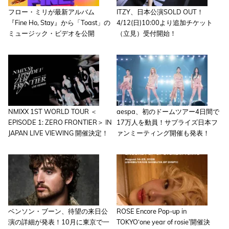
フロー・ミリが最新アルバム
ITZY、日本公演SOLD OUT！
『Fine Ho, Stay』から「Toast」の
4/12(日)10:00より追加チケット
ミュージック・ビデオを公開
（立見）受付開始！
NMIXX 1ST WORLD TOUR ＜
aespa、初のドームツアー4日間で
EPISODE 1: ZERO FRONTIER＞ IN
17万人を動員！サプライズ日本フ
JAPAN LIVE VIEWING 開催決定！
ァンミーティング開催も発表！
ベンソン・ブーン、待望の来日公
ROSE Encore Pop-up in
演の詳細が発表！10月に東京で一
TOKYO‘one year of rosie’開催決