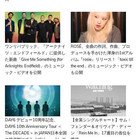
ワンリパブリック、『アークナイ
ROSÉ、全曲の作詞、作曲、プロ
ツ：エンドフィールド』に提供し
デュースを手がけた渾身の1stアル
た新曲「Give Me Something (for
バム『rosie』リリース！「toxic till
Arknights: Endfield)」のミュージ
the end」のミュージック・ビデオ
ック・ビデオを公開
も公開
DAY6 デビュー10周年記念、
【全英シングルチャート】サム・
DAY6 10th Anniversary Tour ＜
フェンダー＆オリヴィア・ディー
The DECADE＞ in JAPAN日本全国
ン「Rein Me In」17週目の首位を