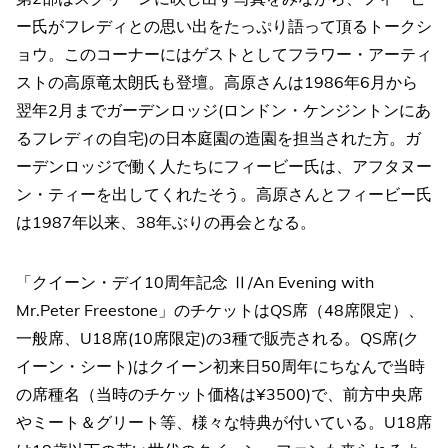
ー氏がフレディとの思い出をたっぷり語って頂るトークシ
ョウ。このコーナーにはゲストとしてフラワー・アーティ
ストの高原竜太朗氏も登壇。高原さんは1986年6月から
翌年2月までガーデンロッジ(ロンドン・ケンジントンにあ
るフレディの自宅)の日本庭園の造園を担当された方。ガ
ーデンロッジで働く人たちにフィービー氏は、アフタヌー
ン・ティーを出してくれたそう。高原さんとフィービー氏
は1987年以来、38年ぶりの再会となる。
「クイーン・デイ10周年記念 Ⅱ/An Evening with
Mr.Peter Freestone」のチケットはQS席（48席限定）、
一般席、U18席(10席限定)の3種で販売される。QS席(ク
イーン・シート)はクイーン初来日50周年にちなんで当時
の席種名（当時のチケット価格は¥3500)で、前方中央席
やミート＆グリート等、様々な特典が付いている。U18席