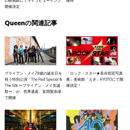
の映画館にてライブビューイング
獲得
開催決定
Queenの関連記事
ブライアン・メイ79歳の誕生日を
「ロック・スター★長谷部宏写真
祝う特別公演「The Red Special &
展」美術館「えき」KYOTOにて開
The Silk 〜ブライアン・メイ生誕
催決定！
祭〜」が、世界遺産、富岡製糸場
で開催