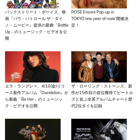
バックストリート・ボーイズ、映
ROSE Encore Pop-up in
画『パウ・パトロール ザ・ダイ
TOKYO‘one year of rosie’開催決
ノ・ムービー』提供の新曲「Bottle
定！
Up」のミュージック・ビデオを公
開
エラ・ラングレー、4/10(金)リリ
ザ・ローリング・ストーンズ、新
ース新作アルバム『Dandelion』か
作が15作目の首位獲得でビートル
ら新曲「Be Her」のミュージッ
ズと並ぶ全英アルバムチャート歴
ク・ビデオを公開
代2位タイを記録