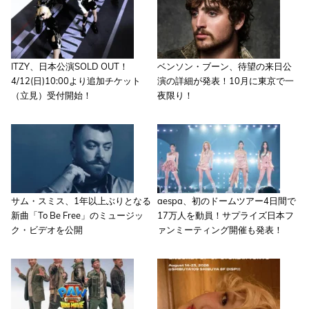
ITZY、日本公演SOLD OUT！
ベンソン・ブーン、待望の来日公
4/12(日)10:00より追加チケット
演の詳細が発表！10月に東京で一
（立見）受付開始！
夜限り！
サム・スミス、1年以上ぶりとなる
aespa、初のドームツアー4日間で
新曲「To Be Free」のミュージッ
17万人を動員！サプライズ日本フ
ク・ビデオを公開
ァンミーティング開催も発表！