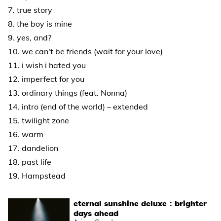
7. true story
8. the boy is mine
9. yes, and?
10. we can't be friends (wait for your love)
11. i wish i hated you
12. imperfect for you
13. ordinary things (feat. Nonna)
14. intro (end of the world) – extended
15. twilight zone
16. warm
17. dandelion
18. past life
19. Hampstead
eternal sunshine deluxe：brighter
days ahead