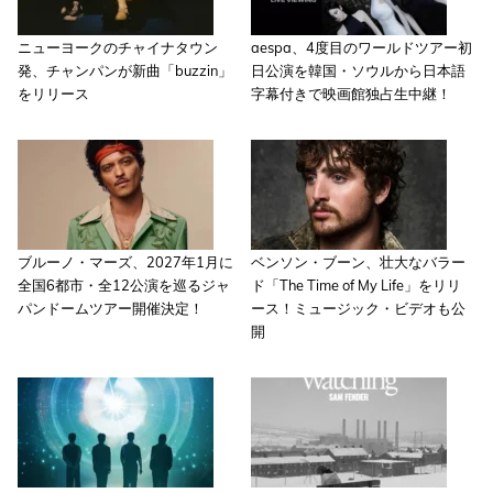
ニューヨークのチャイナタウン
aespa、4度目のワールドツアー初
発、チャンパンが新曲「buzzin」
日公演を韓国・ソウルから日本語
をリリース
字幕付きで映画館独占生中継！
ブルーノ・マーズ、2027年1月に
ベンソン・ブーン、壮大なバラー
全国6都市・全12公演を巡るジャ
ド「The Time of My Life」をリリ
パンドームツアー開催決定！
ース！ミュージック・ビデオも公
開