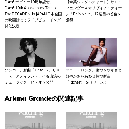
DAY6 デビュー10周年記念、
【全英シングルチャート】サム・
DAY6 10th Anniversary Tour ＜
フェンダー＆オリヴィア・ディー
The DECADE＞ in JAPAN日本全国
ン「Rein Me In」17週目の首位を
の映画館にてライブビューイング
獲得
開催決定
ソンバー、新曲「12 to 12」リリ
マニー・ロング、傷つきやすさと
ース！アディソン・レイも出演の
鮮やかさをあわせ持つ新曲
ミュージック・ビデオを公開
「Richest」をリリース！
Ariana Grandeの関連記事