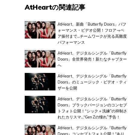
AtHeartの関連記事
AtHeart、新曲「Butterfly Doors」パフ
ォーマンス・ビデオ公開！フロア→ペ
ア振付まで…チームワークが光る高難度
パフォーマンス
AtHeart、デジタルシングル「Butterfly
Doors」全世界発売！新たなチャプター
へ
AtHeart、デジタルシングル「Butterfly
Doors」のミュージック・ビデオ・ティ
ザーを公開
AtHeart、デジタルシングル「Butterfly
Doors」ブラックバージョンのコンセプ
トフォト公開！“シック＋洗練”の抑制さ
れたカリスマ…“Gen Zの憧れ”予告！
AtHeart、デジタルシングル『Butterfly
Doors』コンセプトフォト公開！“あり