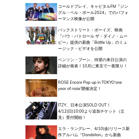
コールドプレイ、キャピタルFM『ジン
グル・ベル・ボール2024』でのパフォ
ーマンス映像が公開
バックストリート・ボーイズ、映画
『パウ・パトロール ザ・ダイノ・ムー
ビー』提供の新曲「Bottle Up」のミュ
ージック・ビデオを公開
ベンソン・ブーン、待望の来日公演の
詳細が発表！10月に東京で一夜限り！
ROSE Encore Pop-up in TOKYO‘one
year of rosie’開催決定！
ITZY、日本公演SOLD OUT！
4/12(日)10:00より追加チケット（立
見）受付開始！
エラ・ラングレー、4/10(金)リリース新
作アルバム『Dandelion』から新曲