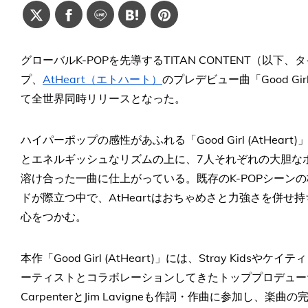
グローバルK-POPを先導するTITAN CONTENT（以
プ、
AtHeart（エトハート）
のプレデビュー曲「Good Gir
て全世界同時リリースとなった。
ハイパーポップの感性があふれる「Good Girl (AtHe
とエネルギッシュなリズムの上に、7人それぞれの大胆なボ
溶け合った一曲に仕上がっている。既存のK-POPシーン
ドが際立つ中で、AtHeartはおちゃめさと力強さを併
心をつかむ。
本作「Good Girl (AtHeart)」には、Stray Ki
ーティストとコラボレーションしてきたトッププロデューサーチーム、
CarpenterとJim Lavigneも作詞・作曲に参加し、楽