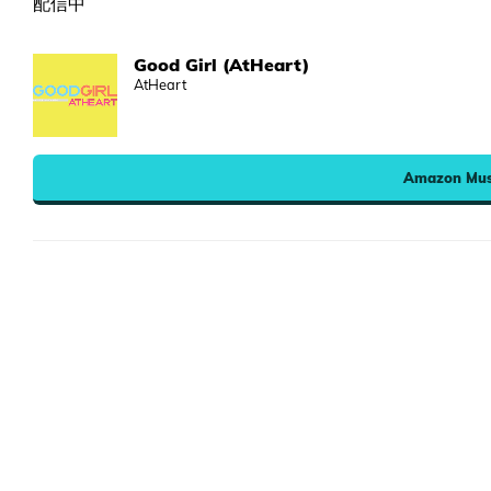
配信中
Good Girl (AtHeart)
AtHeart
Amazon Mus