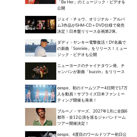
「Be Her」のミュージック・ビデオを
公開
ジェイ・チョウ、オリジナル・アルバ
ム3作品がSHM-CD＋DVD仕様で発売
決定！日本盤リリース企画第2弾。
ダディ・ヤンキー電撃復活！DY名義で
の新曲「Sonríele」をリリース！ミュー
ジック・ビデオも公開
ニューヨークのチャイナタウン発、チ
ャンパンが新曲「buzzin」をリリース
aespa、初のドームツアー4日間で17万
人を動員！サプライズ日本ファンミー
ティング開催も発表！
ブルーノ・マーズ、2027年1月に全国6
都市・全12公演を巡るジャパンドーム
ツアー開催決定！
aespa、4度目のワールドツアー初日公