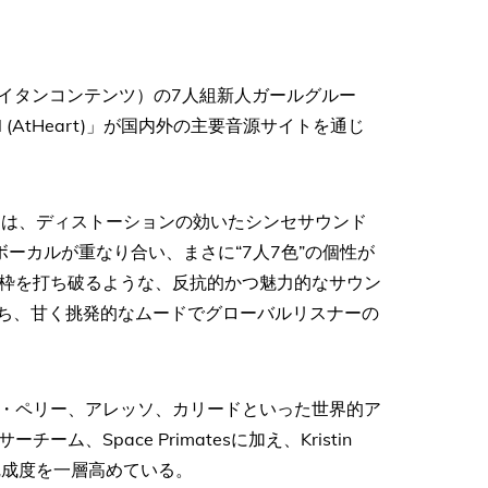
下、タイタンコンテンツ）の7人組新人ガールグルー
l (AtHeart)」が国内外の主要音源サイトを通じ
art)」は、ディストーションの効いたシンセサウンド
ーカルが重なり合い、まさに“7人7色”の個性が
の枠を打ち破るような、反抗的かつ魅力的なサウン
せ持ち、甘く挑発的なムードでグローバルリスナーの
dsやケイティ・ペリー、アレッソ、カリードといった世界的ア
Space Primatesに加え、Kristin
曲の完成度を一層高めている。