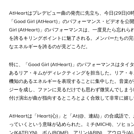
AtHeartはプレデビュー曲の発売に先立ち、今日(29日)0
「Good Girl (AtHeart)」のパフォーマンス・ビデ
Girl (AtHeart)」のパフォーマンスは、一度見たら
を誇るキリングポイントに魅了される。メンバーたちの完
なエネルギーを誇るのが見どころだ。
特に、「Good Girl (AtHeart)」のパフォーマンス
あるリア・キムがディレクティングを担当した。リア・キ
機知のあるエネルギーを表現することに集中した。音楽が持
ジーを成し、ファンに見るだけでも思わず微笑んでしまう
付け演出が曲が指向するところとよく合致して非常に嬉し
AtHeartは「Heart(心)」と「At(@、連結)」の合
っていくという意味が込められた。ミチ(MICHI)、ソヒョン(
ン(KATELYN)、ボム(BOME)、アリン(ARIN)、アウロ