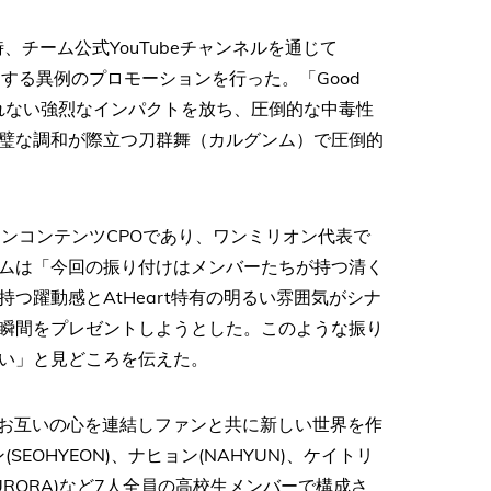
時、チーム公式YouTubeチャンネルを通じて
オを公開する異例のプロモーションを行った。「Good
忘れられない強烈なインパクトを放ち、圧倒的な中毒性
璧な調和が際立つ刀群舞（カルグンム）で圧倒的
はタイタンコンテンツCPOであり、ワンミリオン代表で
ムは「今回の振り付けはメンバーたちが持つ清く
つ躍動感とAtHeart特有の明るい雰囲気がシナ
瞬間をプレゼントしようとした。このような振り
い」と見どころを伝えた。
成語で、お互いの心を連結しファンと共に新しい世界を作
SEOHYEON)、ナヒョン(NAHYUN)、ケイトリ
ラ(AURORA)など7人全員の高校生メンバーで構成さ