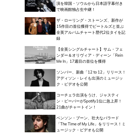
演を韓国・ソウルから日本語字幕付き
で映画館独占生中継！
ザ・ローリング・ストーンズ、新作が
15作目の首位獲得でビートルズと並ぶ
全英アルバムチャート歴代2位タイを記
録
【全英シングルチャート】サム・フェ
ンダー＆オリヴィア・ディーン「Rein
Me In」17週目の首位を獲得
ソンバー、新曲「12 to 12」リリース！
アディソン・レイも出演のミュージッ
ク・ビデオを公開
コーチェラ出演をうけ、ジャスティ
ン・ビーバーがSpotify1位に急上昇！
21曲がチャートイン！
ベンソン・ブーン、壮大なバラード
「The Time of My Life」をリリース！ミ
ュージック・ビデオも公開