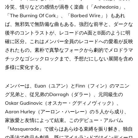
冷笑、憤りなどの感情が渦巻く楽曲（「Anhedonia」、
「The Burning Of Cork」、「Barbed Wire」）もあれ
ば、無邪気で無防備な曲もある。強烈な前半と、ダークな
後半のコントラストが、レコードのA面とB面のように明
確に区分。これはメンバー全員のレコードへの愛着が反映
されたもの。素朴で真摯なフォークから劇的でメロドラマ
チックなゴシックロックまで、予想だにしない展開を含め
多様に変化する。
メンバーは、Euan（ユアン）とFinn（フィン）のマニン
グ兄弟と、従兄弟のDarragh（ダラー）、元同級生の
Oskar Gudinovic（オスカー・グディノヴィック）、
Aaron Hurley（アーロン・ハーレー）の５人から成り、
家族愛と友情によって結束。このデビュー・アルバム
『Masquerade』で彼らはあらゆる束縛を振り解き、独自
の手法で作品を創造。既にアイルランドではインディーロ