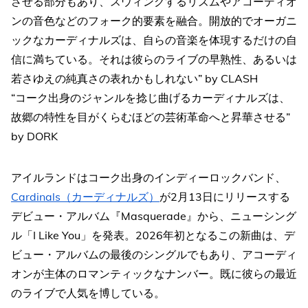
させる部分もあり、スウィングするリズムやアコーディオ
ンの音色などのフォーク的要素を融合。開放的でオーガニ
ックなカーディナルズは、自らの音楽を体現するだけの自
信に満ちている。それは彼らのライブの早熟性、あるいは
若さゆえの純真さの表れかもしれない” by CLASH
“コーク出身のジャンルを捻じ曲げるカーディナルズは、
故郷の特性を目がくらむほどの芸術革命へと昇華させる”
by DORK
アイルランドはコーク出身のインディーロックバンド、
Cardinals（カーディナルズ）
が2月13日にリリースする
デビュー・アルバム『Masquerade』から、ニューシング
ル「I Like You」を発表。2026年初となるこの新曲は、デ
ビュー・アルバムの最後のシングルでもあり、アコーディ
オンが主体のロマンティックなナンバー。既に彼らの最近
のライブで人気を博している。