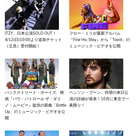
ITZY、日本公演SOLD OUT！
フロー・ミリが最新アルバム
4/12(日)10:00より追加チケット
『Fine Ho, Stay』から「Toast」の
（立見）受付開始！
ミュージック・ビデオを公開
バックストリート・ボーイズ、映
ベンソン・ブーン、待望の来日公
画『パウ・パトロール ザ・ダイ
演の詳細が発表！10月に東京で一
ノ・ムービー』提供の新曲「Bottle
夜限り！
Up」のミュージック・ビデオを公
開