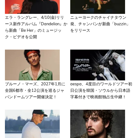
エラ・ラングレー、4/10(金)リリ
ニューヨークのチャイナタウン
ース新作アルバム『Dandelion』か
発、チャンパンが新曲「buzzin」
ら新曲「Be Her」のミュージッ
をリリース
ク・ビデオを公開
ブルーノ・マーズ、2027年1月に
aespa、4度目のワールドツアー初
全国6都市・全12公演を巡るジャ
日公演を韓国・ソウルから日本語
パンドームツアー開催決定！
字幕付きで映画館独占生中継！