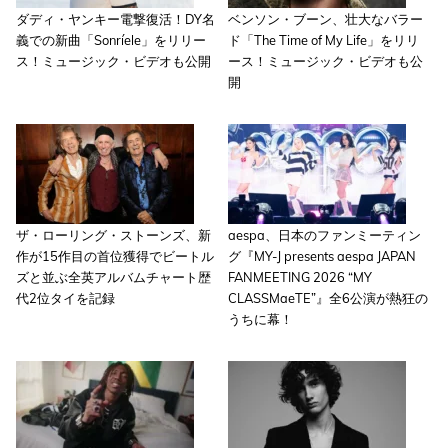
ダディ・ヤンキー電撃復活！DY名
ベンソン・ブーン、壮大なバラー
義での新曲「Sonríele」をリリー
ド「The Time of My Life」をリリ
ス！ミュージック・ビデオも公開
ース！ミュージック・ビデオも公
開
ザ・ローリング・ストーンズ、新
aespa、日本のファンミーティン
作が15作目の首位獲得でビートル
グ『MY-J presents aespa JAPAN
ズと並ぶ全英アルバムチャート歴
FANMEETING 2026 “MY
代2位タイを記録
CLASSMaeTE”』全6公演が熱狂の
うちに幕！