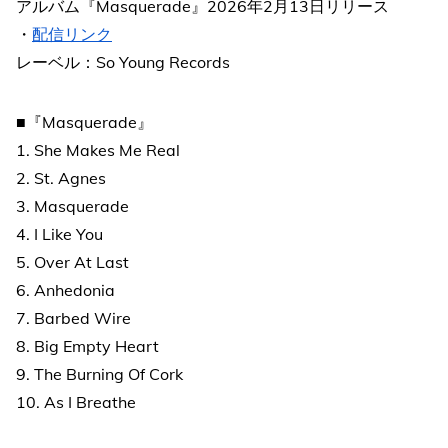
アルバム『Masquerade』2026年2月13日リリース
・
配信リンク
レーベル：So Young Records
■『Masquerade』
1. She Makes Me Real
2. St. Agnes
3. Masquerade
4. I Like You
5. Over At Last
6. Anhedonia
7. Barbed Wire
8. Big Empty Heart
9. The Burning Of Cork
10. As I Breathe